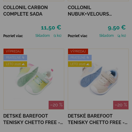
COLLONIL CARBON
COLLONIL
COMPLETE SADA
NUBUK+VELOURS
STREDNE HNEDÝ
11,50 €
9,50 €
Skladom
(1 ks)
Skladom
(4 ks)
Pozrieť viac
Pozrieť viac
VÝPREDAJ
VÝPREDAJ
PRATEĽNÉ 🌀
PRATEĽNÉ 🌀
LETO 2026 🌊
LETO 2026 🌊
–20 %
–20 %
DETSKÉ BAREFOOT
DETSKÉ BAREFOOT
TENISKY CHETTO FREE -
TENISKY CHETTO FREE -
ARCOIRIS
BEIGE