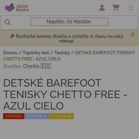
Prejsť na obsah
NÁKUP
🎉 Roztočte koleso šťastia a vytočte si zľavu na celý
nákup!
Domov
/
Topánky deti
/
Tenisky
/
DETSKÉ BAREFOOT TENISKY
CHETTO FREE - AZUL CIELO
Značka:
Chetto 🇪🇸
DETSKÉ BAREFOOT
TENISKY CHETTO FREE -
AZUL CIELO
VÝPREDAJ
PRATEĽNÉ 🌀
LETO 2026 🌊