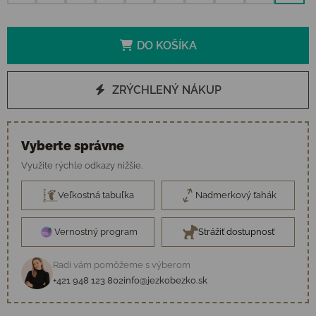
DO KOŠÍKA
ZRÝCHLENÝ NÁKUP
Vyberte správne
Využite rýchle odkazy nižšie.
Veľkostná tabuľka
Nadmerkový ťahák
Vernostný program
Strážiť dostupnosť
Radi vám pomôžeme s výberom
+421 948 123 802
info@jezkobezko.sk