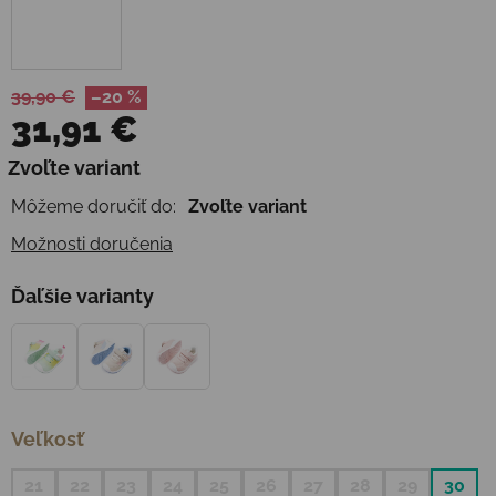
39,90 €
–20 %
31,91 €
Jednotková cena:
Zvoľte variant
Môžeme doručiť do:
Zvoľte variant
Možnosti doručenia
Ďaľšie varianty
Veľkosť
21
22
23
24
25
26
27
28
29
30