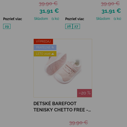
39,90 €
39,90 €
31,91 €
31,91 €
Skladom
(1 ks)
Skladom
(1 ks)
Pozrieť viac
Pozrieť viac
29
26
27
VÝPREDAJ
PRATEĽNÉ 🌀
LETO 2026 🌊
–20 %
DETSKÉ BAREFOOT
TENISKY CHETTO FREE -
ROSA
39,90 €