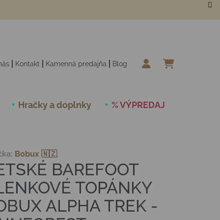
nás
Kontakt
Kamenná predajňa
Blog
NÁKUPN
Hračky a doplnky
% VÝPREDAJ
Novinky
čka:
Bobux 🇳🇿
ETSKÉ BAREFOOT
LENKOVÉ TOPÁNKY
OBUX ALPHA TREK -