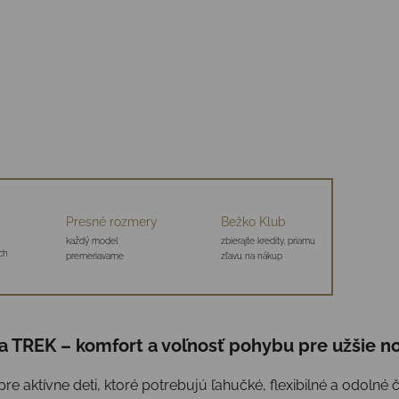
Presné rozmery
Bežko Klub
každý model
zbierajte kredity, priamu
ch
premeriavame
zľavu na nákup
a TREK – komfort a voľnosť pohybu pre užšie n
re aktívne deti, ktoré potrebujú ľahučké, flexibilné a odoln