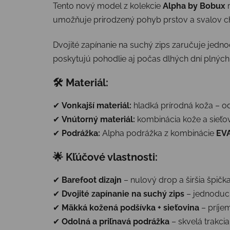
Tento nový model z kolekcie
Alpha by Bobux
r
umožňuje prirodzený pohyb prstov a svalov c
Dvojité zapínanie na suchý zips zaručuje jedno
poskytujú pohodlie aj počas dlhých dní plných
🛠 Materiál:
✔
Vonkajší materiál:
hladká prírodná koža – o
✔
Vnútorný materiál:
kombinácia kože a sieťov
✔
Podrážka:
Alpha podrážka z kombinácie
EVA
🌟 Kľúčové vlastnosti:
✔
Barefoot dizajn
– nulový drop a širšia špič
✔
Dvojité zapínanie na suchý zips
– jednoduch
✔
Mäkká kožená podšívka + sieťovina
– príje
✔
Odolná a priľnavá podrážka
– skvelá trakcia