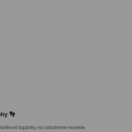
ohy 👣
é členkové topánky na celodenné nosenie.