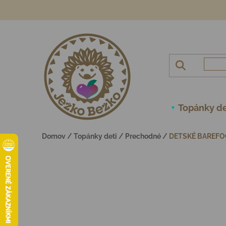
Prejsť na obsah
Topánky de
Domov
/
Topánky deti
/
Prechodné
/
DETSKÉ BAREFO