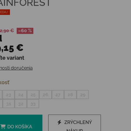
AINFOREST
EDAJ
2,90 €
–60 %
d
,15 €
te variant
otková cena:
osti doručenia
kosť
23
24
25
26
27
28
29
31
32
33
ZRÝCHLENÝ
DO KOŠÍKA