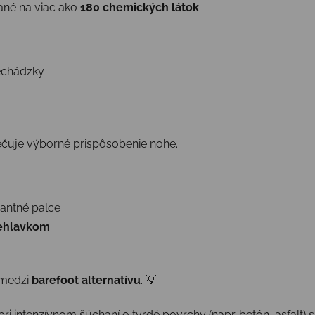
ané na viac ako
180 chemických látok
rechádzky
ečuje výborné prispôsobenie nohe.
nantné palce
iehlavkom
 medzi
barefoot alternatívu
. 💡
pri intenzívnom šúchaní o tvrdé povrchy (napr. betón, asfalt