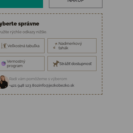
NÁKUP
yberte správne
užite rýchle odkazy nižšie.
Nadmerkový
Veľkostná tabuľka
ťahák
Vernostný
Strážiť dostupnosť
program
Radi vám pomôžeme s výberom
+421 948 123 802
info@jezkobezko.sk