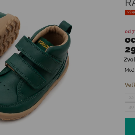
R
VÝPR
od 7
o
29
Zvoľ
Jedn
Možn
Veľ
22
30