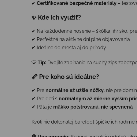
✔
Certifikované bezpečné materiály
– testov
✨ Kde ich využiť?
✔ Na každodenné nosenie – škôlka, ihrisko, p
✔ Perfektné na aktívne dni plné objavovania
✔ Ideálne do mesta aj do prírody
💡
Tip:
Dvojité zapínanie na suchý zips zabezp
📏 Pre koho sú ideálne?
✔ Pre
normálne až užšie nôžky
, nie pre domi
✔ Pre deti s
normálnym až mierne vyšším pr
✔ Päta je
mäkko polstrovaná, nie spevnená
Kvôli nie dokonalej barefoot špičke ich radíme
🛑 Upozornenie:
Kožený zvršok je odolný, ale 