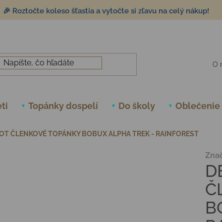
🎉 Roztočte koleso šťastia a vytočte si zľavu na celý nákup!
O 
ti
Topánky dospelí
Do školy
Oblečenie
OT ČLENKOVÉ TOPÁNKY BOBUX ALPHA TREK - RAINFOREST
Zna
D
Č
B