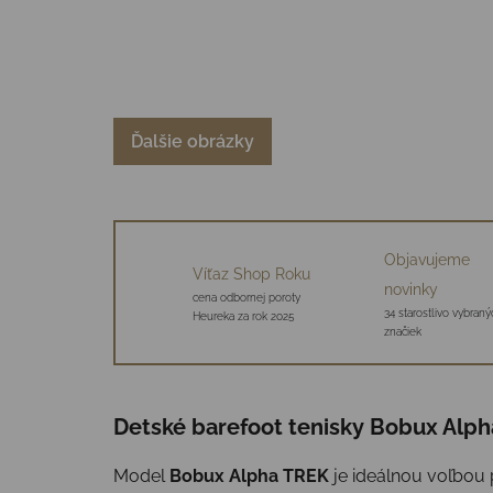
Ďalšie obrázky
Objavujeme
Víťaz Shop Roku
novinky
cena odbornej poroty
34 starostlivo vybraný
Heureka za rok 2025
značiek
Detské barefoot tenisky Bobux Alph
Model
Bobux Alpha TREK
je ideálnou voľbou p