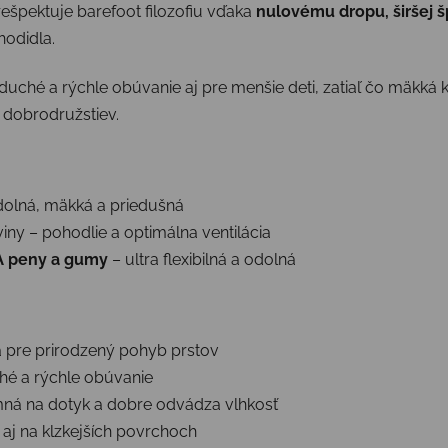
ešpektuje barefoot filozofiu vďaka
nulovému dropu, širšej 
hodidla.
duché a rýchle obúvanie aj pre menšie deti, zatiaľ čo mäkká k
 dobrodružstiev.
dolná, mäkká a priedušná
iny – pohodlie a optimálna ventilácia
 peny a gumy
– ultra flexibilná a odolná
ka pre prirodzený pohyb prstov
é a rýchle obúvanie
mná na dotyk a dobre odvádza vlhkosť
 aj na klzkejších povrchoch