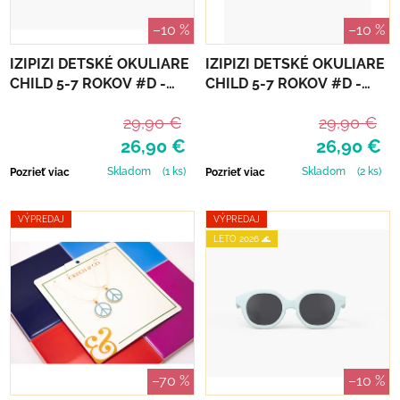
–10 %
–10 %
IZIPIZI DETSKÉ OKULIARE
IZIPIZI DETSKÉ OKULIARE
CHILD 5-7 ROKOV #D -
CHILD 5-7 ROKOV #D -
BLACK ROAD
MACCHIATO POLARIZED
29,90 €
29,90 €
26,90 €
26,90 €
Skladom
(1 ks)
Skladom
(2 ks)
Pozrieť viac
Pozrieť viac
VÝPREDAJ
VÝPREDAJ
LETO 2026 🌊
–70 %
–10 %