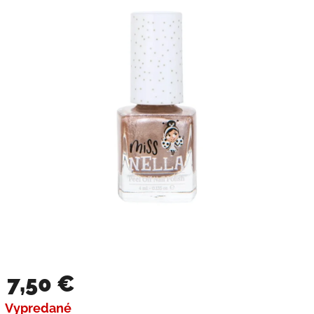
7,50 €
Jednotková cena:
Vypredané