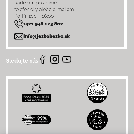
Radi vám poradíme
telefonicky alebo e-mailom
Po-Pi 9:00 – 16:00
+421 948 123 802
info@jezkobezko.sk
Sledujte nás