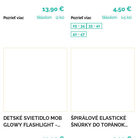
COLOURING SET - LITTLE
CORK FRESH
13,90 €
4,50 €
FAIRY LAND
Skladom
(2 ks)
Skladom
(>5 ks)
Pozrieť viac
Pozrieť viac
25 - 34
35 - 41
42 - 47
DETSKÉ SVIETIDLO MOB
ŠPIRÁLOVÉ ELASTICKÉ
GLOWY FLASHLIGHT -
ŠNÚRKY DO TOPÁNOK
RUŽOVÁ
VTR - ČERVENÁ