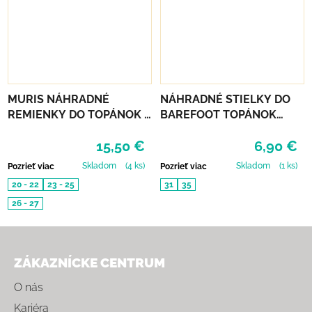
MURIS NÁHRADNÉ
NÁHRADNÉ STIELKY DO
REMIENKY DO TOPÁNOK 3
BAREFOOT TOPÁNOK
PÁRY - MUSTARD, SMOKE,
MURIS JUNIOR
15,50 €
6,90 €
SKIN
Skladom
(4 ks)
Skladom
(1 ks)
Pozrieť viac
Pozrieť viac
20 - 22
23 - 25
31
35
26 - 27
Zápätie
ZÁKAZNÍCKE CENTRUM
O nás
Kariéra