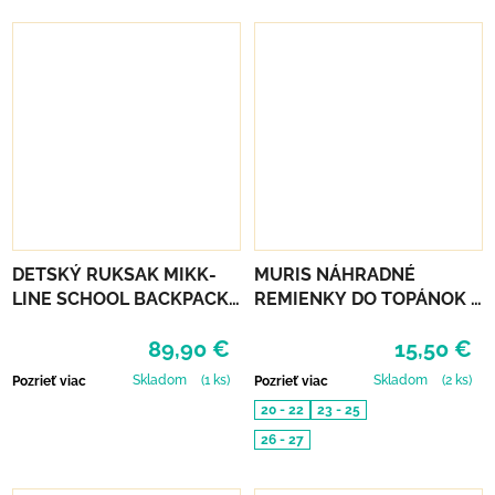
DETSKÝ RUKSAK MIKK-
MURIS NÁHRADNÉ
LINE SCHOOL BACKPACK -
REMIENKY DO TOPÁNOK 3
BALSAM GREEN
PÁRY - OLIVE, PINK, SKY
89,90 €
15,50 €
Skladom
(1 ks)
Skladom
(2 ks)
Pozrieť viac
Pozrieť viac
20 - 22
23 - 25
26 - 27