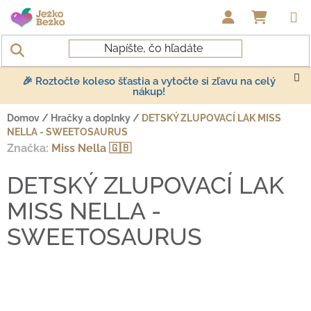
Prejsť na obsah
NÁKUP
🎉 Roztočte koleso šťastia a vytočte si zľavu na celý
nákup!
Domov
/
Hračky a doplnky
/
DETSKÝ ZLUPOVACÍ LAK MISS
NELLA - SWEETOSAURUS
Značka:
Miss Nella 🇬🇧
DETSKÝ ZLUPOVACÍ LAK
MISS NELLA -
SWEETOSAURUS