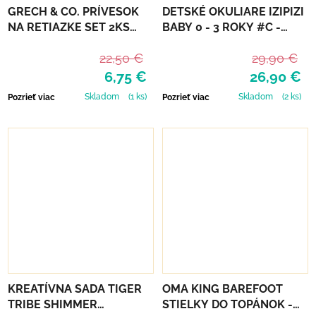
GRECH & CO. PRÍVESOK
DETSKÉ OKULIARE IZIPIZI
NA RETIAZKE SET 2KS
BABY 0 - 3 ROKY #C -
PEACE
SWEET BLUE
22,50 €
29,90 €
6,75 €
26,90 €
Skladom
(1 ks)
Skladom
(2 ks)
Pozrieť viac
Pozrieť viac
KREATÍVNA SADA TIGER
OMA KING BAREFOOT
TRIBE SHIMMER
STIELKY DO TOPÁNOK -