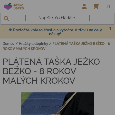
Prejsť na obsah
NÁKUP
🎉 Roztočte koleso šťastia a vytočte si zľavu na celý
nákup!
Domov
/
Hračky a doplnky
/
PLÁTENÁ TAŠKA JEŽKO BEŽKO - 8
ROKOV MALÝCH KROKOV
PLÁTENÁ TAŠKA JEŽKO
BEŽKO - 8 ROKOV
MALÝCH KROKOV