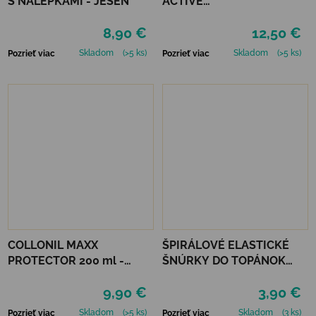
S NÁLEPKAMI - JESEŇ
ACTIVE
LEATHER&TEXTILE
8,90 €
12,50 €
Skladom
(>5 ks)
Skladom
(>5 ks)
Pozrieť viac
Pozrieť viac
COLLONIL MAXX
ŠPIRÁLOVÉ ELASTICKÉ
PROTECTOR 200 ml -
ŠNÚRKY DO TOPÁNOK
IMPREGNÁCIA
VTR - NEÓNOVO
9,90 €
3,90 €
ORANŽOVÁ
Skladom
(>5 ks)
Skladom
(3 ks)
Pozrieť viac
Pozrieť viac