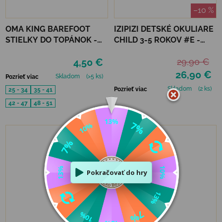
–10 %
OMA KING BAREFOOT
IZIPIZI DETSKÉ OKULIARE
STIELKY DO TOPÁNOK -
CHILD 3-5 ROKOV #E -
BAMBOO FRESH
NAVY BLUE
4,50 €
29,90 €
26,90 €
Skladom
(>5 ks)
Pozrieť viac
Skladom
(2 ks)
Pozrieť viac
25 - 34
35 - 41
42 - 47
48 - 51