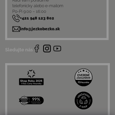
Radi vám poradíme
telefonicky alebo e-mailom
Po-Pi 9:00 – 16:00
+421 948 123 802
info@jezkobezko.sk
Sledujte nás