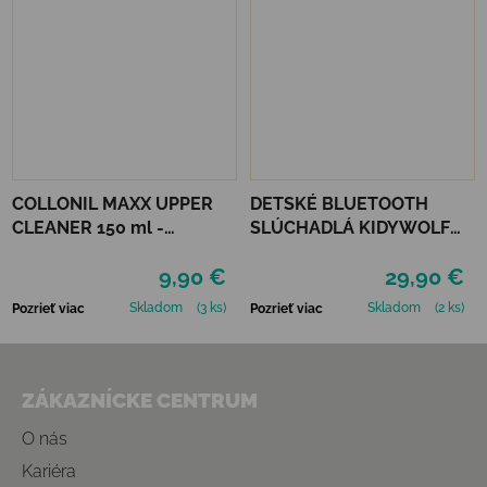
COLLONIL MAXX UPPER
DETSKÉ BLUETOOTH
CLEANER 150 ml -
SLÚCHADLÁ KIDYWOLF
ČISTIACA PENA
KIDYEARS - MODRÉ
9,90 €
29,90 €
Skladom
(3 ks)
Skladom
(2 ks)
Pozrieť viac
Pozrieť viac
Zápätie
ZÁKAZNÍCKE CENTRUM
O nás
Kariéra