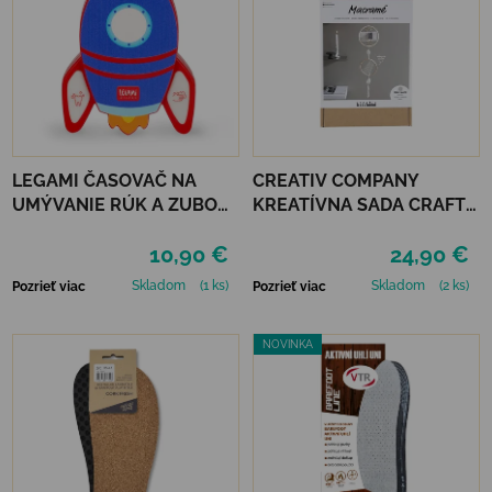
LEGAMI ČASOVAČ NA
CREATIV COMPANY
UMÝVANIE RÚK A ZUBOV
KREATÍVNA SADA CRAFT
- SPACE
KIT MARCAMÉ MOBILE
10,90 €
24,90 €
Skladom
(1 ks)
Skladom
(2 ks)
Pozrieť viac
Pozrieť viac
NOVINKA