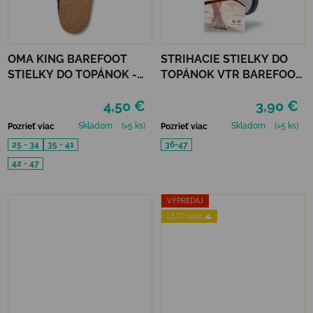
OMA KING BAREFOOT
STRIHACIE STIELKY DO
STIELKY DO TOPÁNOK -
TOPÁNOK VTR BAREFOOT
CORK FRESH
AKTÍVNE UHLIE UNI
4,50 €
3,90 €
Skladom
(>5 ks)
Skladom
(>5 ks)
Pozrieť viac
Pozrieť viac
25 - 34
35 - 41
36-47
42 - 47
VÝPREDAJ
LETO 2026 🌊