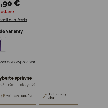
,90 €
redané
otková cena:
osti doručenia
šie varianty
žka bola vypredaná…
yberte správne
užite rýchle odkazy nižšie.
Nadmerkový
Veľkostná tabuľka
ťahák