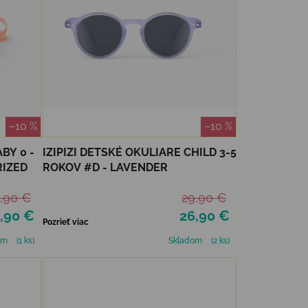
–10 %
–10 %
BY 0 -
IZIPIZI DETSKÉ OKULIARE CHILD 3-5
RIZED
ROKOV #D - LAVENDER
,90 €
29,90 €
,90 €
26,90 €
Pozrieť viac
om
(1 ks)
Skladom
(2 ks)