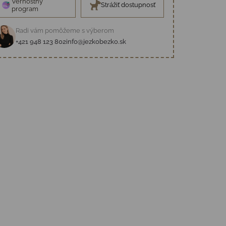
Vernostný
Strážiť dostupnosť
program
Radi vám pomôžeme s výberom
+421 948 123 802
info@jezkobezko.sk