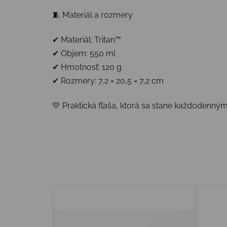
🧵 Materiál a rozmery
✔ Materiál: Tritan™
✔ Objem: 550 ml
✔ Hmotnosť: 120 g
✔ Rozmery: 7,2 × 20,5 × 7,2 cm
💛 Praktická fľaša, ktorá sa stane každodenným