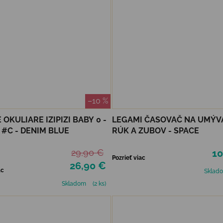
–10 %
 OKULIARE IZIPIZI BABY 0 -
LEGAMI ČASOVAČ NA UMÝV
 #C - DENIM BLUE
RÚK A ZUBOV - SPACE
29,90 €
10
Pozrieť viac
26,90 €
ac
Sklad
Skladom
(2 ks)