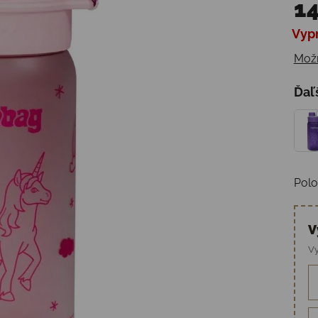
14
Vyp
Jedn
Možn
Ďaľ
Polo
V
Vy