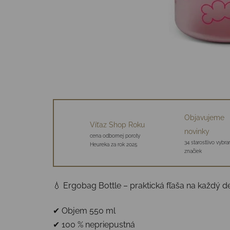
Objavujeme
Víťaz Shop Roku
novinky
cena odbornej poroty
34 starostlivo vybr
Heureka za rok 2025
značiek
💧 Ergobag Bottle – praktická fľaša na každý d
✔ Objem 550 ml
✔ 100 % nepriepustná