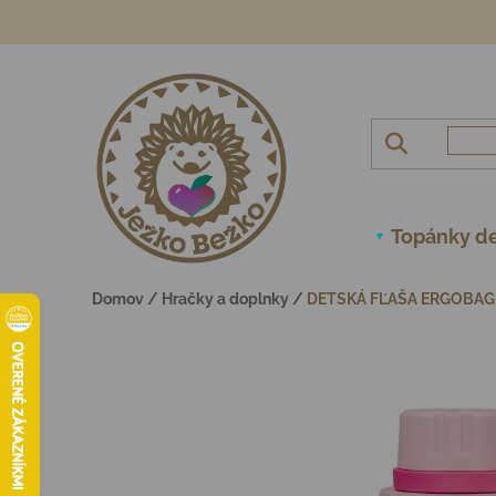
Prejsť na obsah
Topánky de
Domov
/
Hračky a doplnky
/
DETSKÁ FĽAŠA ERGOBAG