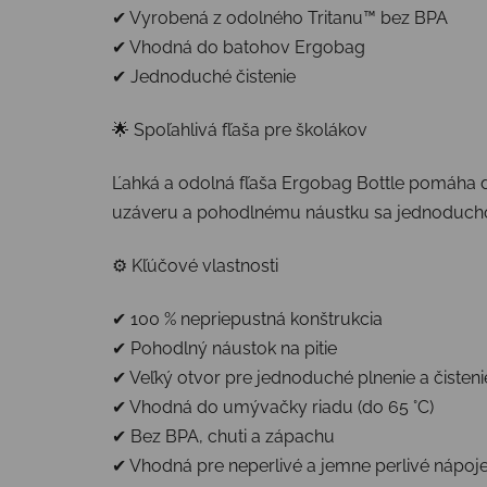
✔ Vyrobená z odolného Tritanu™ bez BPA
✔ Vhodná do batohov Ergobag
✔ Jednoduché čistenie
🌟 Spoľahlivá fľaša pre školákov
Ľahká a odolná fľaša Ergobag Bottle pomáha de
uzáveru a pohodlnému náustku sa jednoduch
⚙️ Kľúčové vlastnosti
✔ 100 % nepriepustná konštrukcia
✔ Pohodlný náustok na pitie
✔ Veľký otvor pre jednoduché plnenie a čisteni
✔ Vhodná do umývačky riadu (do 65 °C)
✔ Bez BPA, chuti a zápachu
✔ Vhodná pre neperlivé a jemne perlivé nápoj