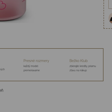
Presné rozmery
Bežko Klub
každý model
zbierajte kredity, priamu
aných
premeriavame
zľavu na nákup
eň