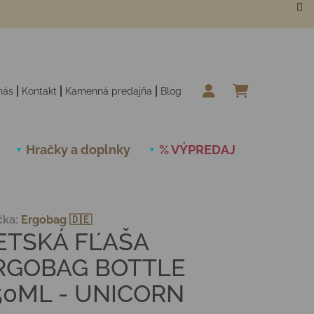
nás
Kontakt
Kamenná predajňa
Blog
NÁKUPN
Hračky a doplnky
% VÝPREDAJ
Novinky
čka:
Ergobag 🇩🇪
ETSKÁ FĽAŠA
RGOBAG BOTTLE
50ML - UNICORN