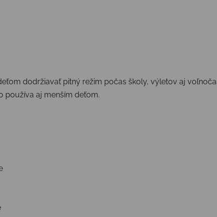
ťom dodržiavať pitný režim počas školy, výletov aj voľnoča
o používa aj menším deťom.
e
e