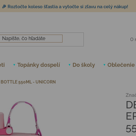
🎉 Roztočte koleso šťastia a vytočte si zľavu na celý nákup!
O 
ti
Topánky dospelí
Do školy
Oblečenie
 BOTTLE 550ML - UNICORN
Zna
D
E
5