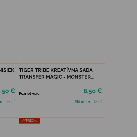
NISIEK
TIGER TRIBE KREATÍVNA SADA
TRANSFER MAGIC - MONSTER
PARADE
,50 €
8,50 €
Pozrieť viac
om
(1 ks)
Skladom
(2 ks)
VÝPREDAJ