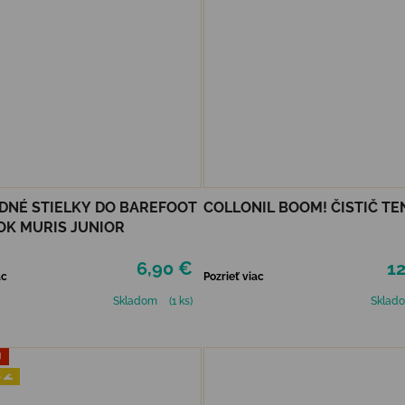
NÉ STIELKY DO BAREFOOT
COLLONIL BOOM! ČISTIČ TE
K MURIS JUNIOR
6,90 €
12
ac
Pozrieť viac
Skladom
(1 ks)
Sklad
J
 🌊