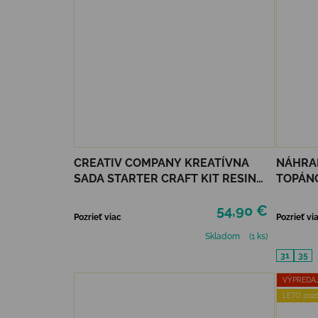
CREATIV COMPANY KREATÍVNA
NÁHRAD
SADA STARTER CRAFT KIT RESIN
TOPÁNO
CASTING CANDLE HOLDERS
54,90 €
Pozrieť viac
Pozrieť vi
Skladom
(1 ks)
31
35
VÝPREDA
LETO 2026