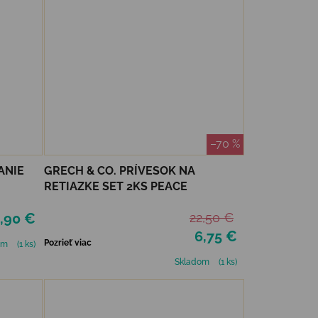
–70 %
ANIE
GRECH & CO. PRÍVESOK NA
RETIAZKE SET 2KS PEACE
,90 €
22,50 €
6,75 €
Pozrieť viac
om
(1 ks)
Skladom
(1 ks)