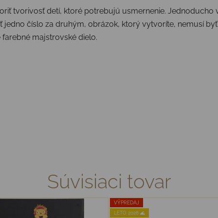
ť tvorivosť detí, ktoré potrebujú usmernenie. Jednoducho vy
ť jedno číslo za druhým, obrázok, ktorý vytvoríte, nemusí byť
e farebné majstrovské dielo.
Súvisiaci tovar
VÝPREDAJ
LETO 2026 🌊