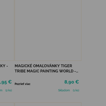
KY -
MAGICKÉ OMAĽOVÁNKY TIGER
TRIBE MAGIC PAINTING WORLD -
OCEÁN
,95 €
8,90 €
Pozrieť viac
om
(2 ks)
Skladom
(1 ks)