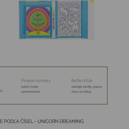
Presné rozmery
Bežko Klub
každý model
zbierajte kredity, priamu
ch
premeriavame
zľavu na nákup
E PODĽA ČÍSEL - UNICORN DREAMING