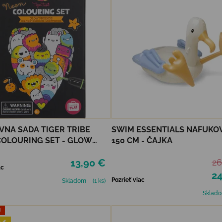
VNA SADA TIGER TRIBE
SWIM ESSENTIALS NAFUKO
OLOURING SET - GLOW
150 CM - ČAJKA
S
13,90 €
26
ac
24
Pozrieť viac
Skladom
(1 ks)
Sklad
J
 🌊