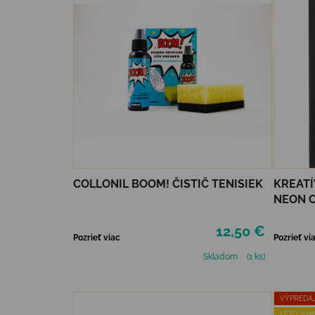
COLLONIL BOOM! ČISTIČ TENISIEK
KREATÍ
NEON C
FRIEND
12,50 €
Pozrieť viac
Pozrieť vi
Skladom
(1 ks)
VÝPREDA
LETO 2026