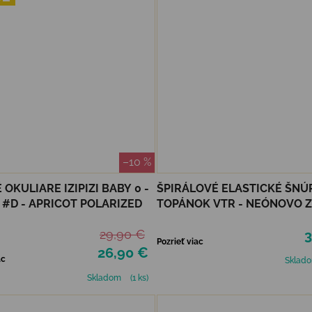
–10 %
 OKULIARE IZIPIZI BABY 0 -
ŠPIRÁLOVÉ ELASTICKÉ ŠNÚ
 #D - APRICOT POLARIZED
TOPÁNOK VTR - NEÓNOVO 
29,90 €
3
Pozrieť viac
26,90 €
ac
Sklad
Skladom
(1 ks)