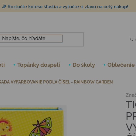
🎉 Roztočte koleso šťastia a vytočte si zľavu na celý nákup!
O 
ti
Topánky dospelí
Do školy
Oblečenie
 SADA VYFARBOVANIE PODĽA ČÍSEL - RAINBOW GARDEN
Zna
T
P
V