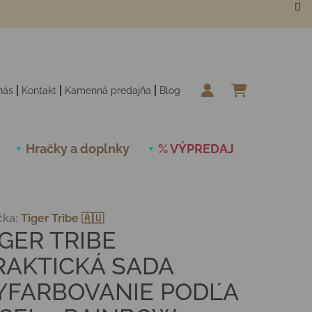
nás
Kontakt
Kamenná predajňa
Blog
NÁKUPN
Hračky a doplnky
% VÝPREDAJ
Novinky
čka:
Tiger Tribe 🇦🇺
IGER TRIBE
RAKTICKÁ SADA
YFARBOVANIE PODĽA