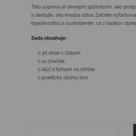
Táto súprava je skvelým spôsobom, ako podpori
a sledujte, ako kresba ožíva. Začnite vyfarbova
trpezlivosťou a sústredením, sa z riadkov stan
Sada obsahuje:
36 strán s číslami
10 značiek
kľúč k farbám na chrbte
praktický úložný box