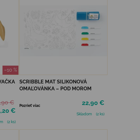
–10 %
VAČKA
SCRIBBLE MAT SILIKONOVÁ
OMAĽOVÁNKA – POD MOROM
,90 €
22,90 €
Pozrieť viac
,20 €
Skladom
(2 ks)
om
(2 ks)