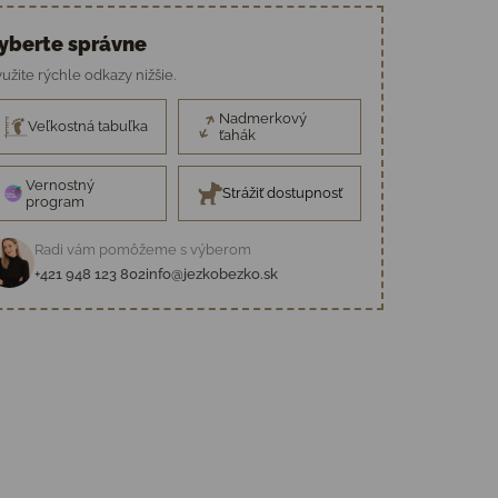
yberte správne
užite rýchle odkazy nižšie.
Nadmerkový
Veľkostná tabuľka
ťahák
Vernostný
Strážiť dostupnosť
program
Radi vám pomôžeme s výberom
+421 948 123 802
info@jezkobezko.sk