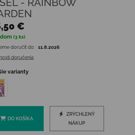
ÍSEL - RAINBOW
ARDEN
,50 €
adom
(3 ks)
otková cena:
me doručiť do:
11.8.2026
osti doručenia
šie varianty
ZRÝCHLENÝ
DO KOŠÍKA
NÁKUP