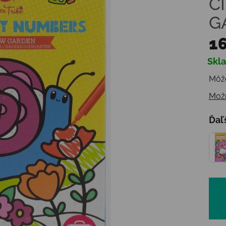
Č
G
16
Skl
Jedn
Môže
Možn
Ďaľ