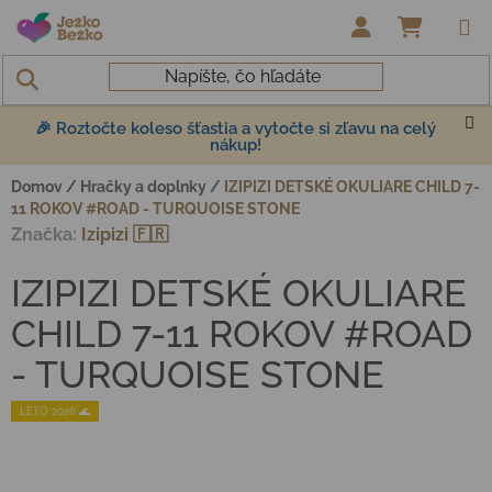
Prejsť na obsah
NÁKUP
🎉 Roztočte koleso šťastia a vytočte si zľavu na celý
nákup!
Domov
/
Hračky a doplnky
/
IZIPIZI DETSKÉ OKULIARE CHILD 7-
11 ROKOV #ROAD - TURQUOISE STONE
Značka:
Izipizi 🇫🇷
IZIPIZI DETSKÉ OKULIARE
CHILD 7-11 ROKOV #ROAD
- TURQUOISE STONE
LETO 2026 🌊