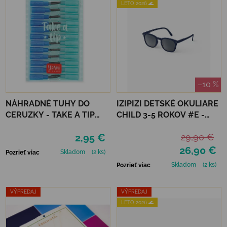
LETO 2026 🌊
–10 %
NÁHRADNÉ TUHY DO
IZIPIZI DETSKÉ OKULIARE
CERUZKY - TAKE A TIP
CHILD 3-5 ROKOV #E -
REFILL SET
NAVY BLUE
2,95 €
29,90 €
26,90 €
Skladom
(2 ks)
Pozrieť viac
Skladom
(2 ks)
Pozrieť viac
VÝPREDAJ
VÝPREDAJ
LETO 2026 🌊