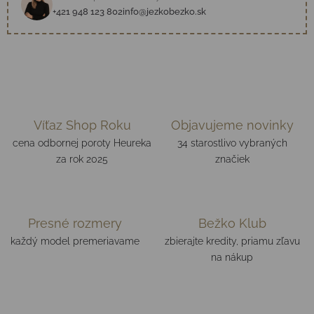
+421 948 123 802
info@jezkobezko.sk
Víťaz Shop Roku
Objavujeme novinky
cena odbornej poroty Heureka
34 starostlivo vybraných
za rok 2025
značiek
Presné rozmery
Bežko Klub
každý model premeriavame
zbierajte kredity, priamu zľavu
na nákup