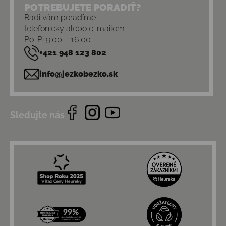
POTREBUJETE PORADIŤ?
Radi vám poradíme
telefonicky alebo e-mailom
Po-Pi 9:00 – 16:00
+421 948 123 802
info@jezkobezko.sk
Sledujte nás