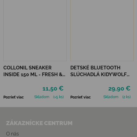
COLLONIL SNEAKER
DETSKÉ BLUETOOTH
INSIDE 150 ML - FRESH &
SLÚCHADLÁ KIDYWOLF
CLEAN
KIDYEARS - MODRÉ
11,50 €
29,90 €
Skladom
(>5 ks)
Skladom
(2 ks)
Pozrieť viac
Pozrieť viac
Zápätie
ZÁKAZNÍCKE CENTRUM
O nás