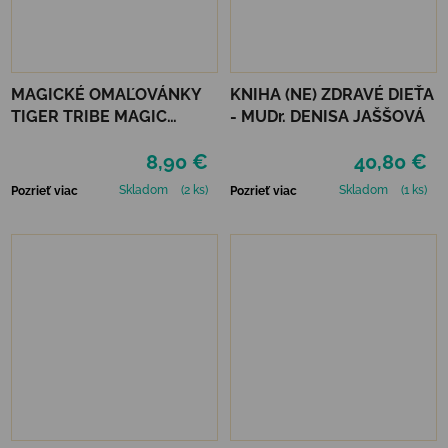
MAGICKÉ OMAĽOVÁNKY
KNIHA (NE) ZDRAVÉ DIEŤA
TIGER TRIBE MAGIC
- MUDr. DENISA JAŠŠOVÁ
PAINTING WORLD - FAIRY
8,90 €
40,80 €
GARDEN
Skladom
(2 ks)
Skladom
(1 ks)
Pozrieť viac
Pozrieť viac