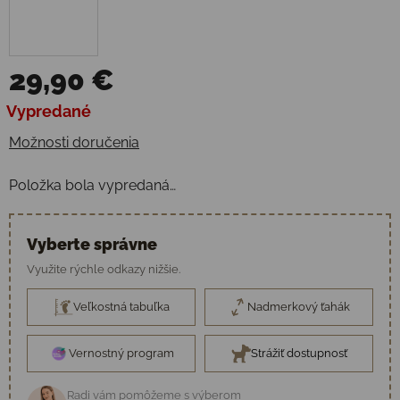
29,90 €
Jednotková cena:
Vypredané
Možnosti doručenia
Položka bola vypredaná…
Vyberte správne
Využite rýchle odkazy nižšie.
Veľkostná tabuľka
Nadmerkový ťahák
Vernostný program
Strážiť dostupnosť
Radi vám pomôžeme s výberom