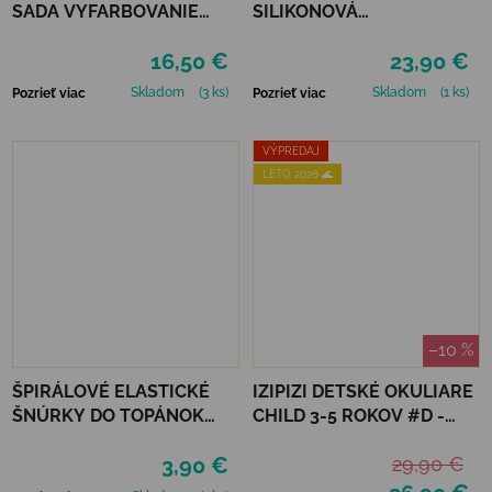
SADA VYFARBOVANIE
SILIKONOVÁ
PODĽA ČÍSEL - RAINBOW
OMAĽOVÁNKA – ROČNÉ
16,50 €
23,90 €
GARDEN
OBDOBIE
Skladom
(3 ks)
Skladom
(1 ks)
Pozrieť viac
Pozrieť viac
VÝPREDAJ
LETO 2026 🌊
–10 %
ŠPIRÁLOVÉ ELASTICKÉ
IZIPIZI DETSKÉ OKULIARE
ŠNÚRKY DO TOPÁNOK
CHILD 3-5 ROKOV #D -
VTR - ČIERNA
LAVENDER
3,90 €
29,90 €