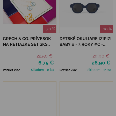
–70 %
–10 %
GRECH & CO. PRÍVESOK
DETSKÉ OKULIARE IZIPIZI
NA RETIAZKE SET 2KS
BABY 0 - 3 ROKY #C -
PEACE
DENIM BLUE
22,50 €
29,90 €
6,75 €
26,90 €
Skladom
(1 ks)
Skladom
(2 ks)
Pozrieť viac
Pozrieť viac