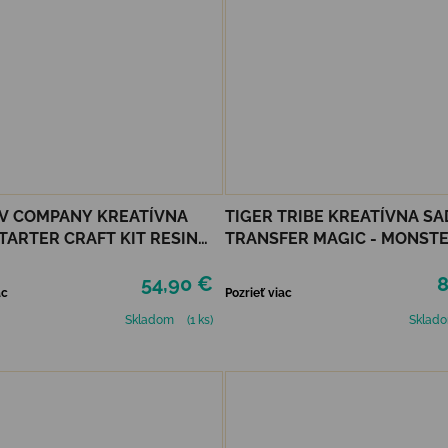
V COMPANY KREATÍVNA
TIGER TRIBE KREATÍVNA SA
TARTER CRAFT KIT RESIN
TRANSFER MAGIC - MONST
NG CONCH
PARADE
54,90 €
8
ac
Pozrieť viac
Skladom
(1 ks)
Sklad