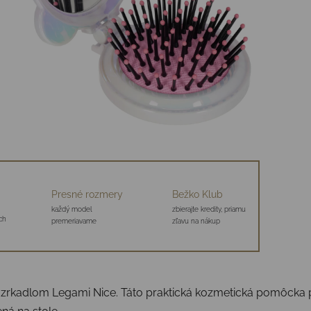
Presné rozmery
Bežko Klub
každý model
zbierajte kredity, priamu
ch
premeriavame
zľavu na nákup
zrkadlom Legami Nice. Táto praktická kozmetická pomôcka p