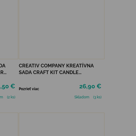
DA
CREATIV COMPANY KREATÍVNA
ER
SADA CRAFT KIT CANDLE
DECORATING
,50 €
26,90 €
Pozrieť viac
om
(2 ks)
Skladom
(3 ks)