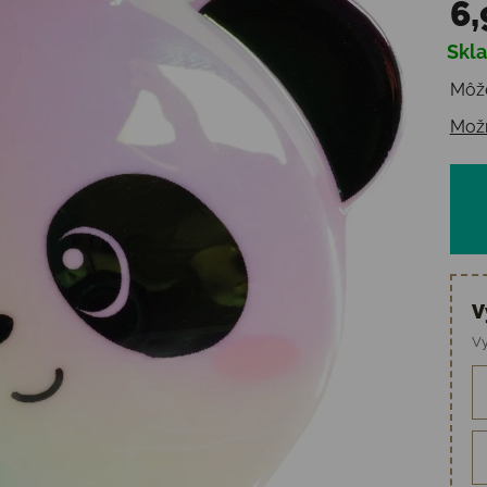
6,
Skl
Jedn
Môže
Možn
V
Vy