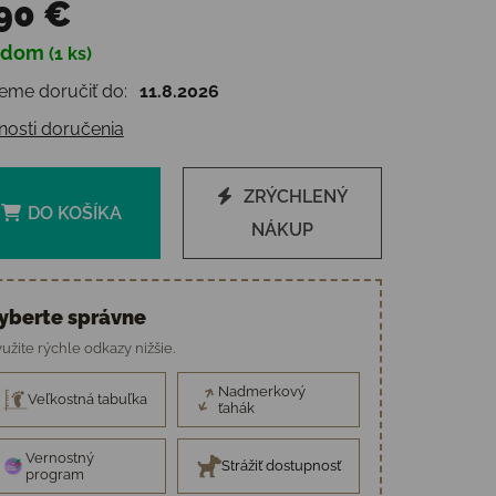
90 €
adom
(1 ks)
otková cena:
me doručiť do:
11.8.2026
osti doručenia
ZRÝCHLENÝ
DO KOŠÍKA
NÁKUP
yberte správne
užite rýchle odkazy nižšie.
Nadmerkový
Veľkostná tabuľka
ťahák
Vernostný
Strážiť dostupnosť
program