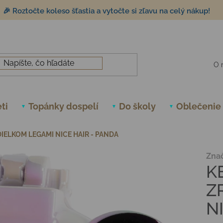
🎉 Roztočte koleso šťastia a vytočte si zľavu na celý nákup!
O 
ti
Topánky dospelí
Do školy
Oblečenie
IELKOM LEGAMI NICE HAIR - PANDA
Zna
K
Z
N