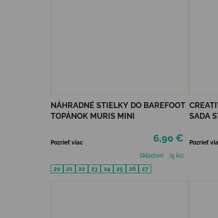
NÁHRADNÉ STIELKY DO BAREFOOT
CREATI
TOPÁNOK MURIS MINI
SADA S
CASTI
6,90 €
Pozrieť viac
Pozrieť vi
Skladom
(5 ks)
20
21
22
23
24
25
26
27