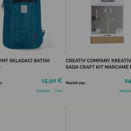
VNÝ SKLADACÍ BATOH
CREATIV COMPANY KREATÍ
I
SADA CRAFT KIT MARCAMÉ 
15,90 €
24
ac
Pozrieť viac
Skladom
(2 ks)
Sklad