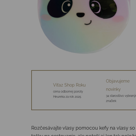
Objavujeme
Víťaz Shop Roku
novinky
cena odbornej poroty
34 starostlivo vybraný
Heureka za rok 2025
značiek
Rozčesávajte vlasy pomocou kefy na vlasy so 