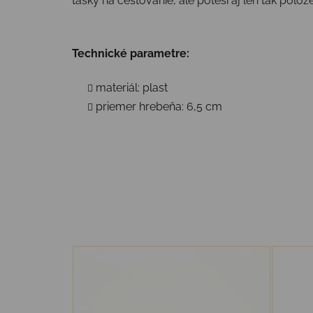
tašky na cestovanie, ale poteší aj len tak polo
Technické parametre:
materiál: plast
priemer hrebeňa: 6,5 cm