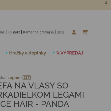
nás
Kontakt
Kamenná predajňa
Blog
NÁKUPN
Hračky a doplnky
% VÝPREDAJ
Novinky
čka:
Legami 🇮🇹
EFA NA VLASY SO
RKADIELKOM LEGAMI
ICE HAIR - PANDA