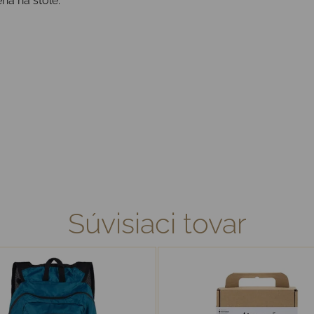
žená na stole.
Súvisiaci tovar