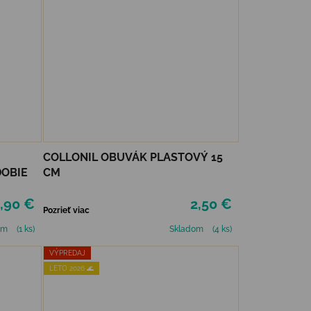
COLLONIL OBUVÁK PLASTOVÝ 15
OBIE
CM
,90 €
2,50 €
Pozrieť viac
om
(1 ks)
Skladom
(4 ks)
VÝPREDAJ
LETO 2026 🌊