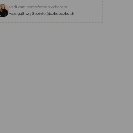
Radi vám pomôžeme s výberom
+421 948 123 802
info@jezkobezko.sk