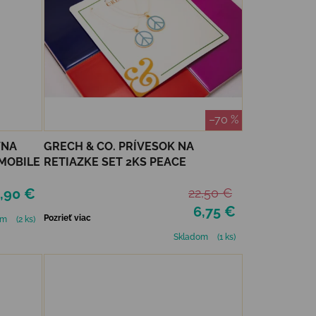
–70 %
VNA
GRECH & CO. PRÍVESOK NA
MOBILE
RETIAZKE SET 2KS PEACE
,90 €
22,50 €
6,75 €
Pozrieť viac
om
(2 ks)
Skladom
(1 ks)