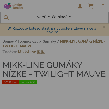
Prejsť na obsah
NÁKUP
🎉 Roztočte koleso šťastia a vytočte si zľavu na celý
nákup!
Domov
/
Topánky deti
/
Gumáky
/
MIKK-LINE GUMÁKY NÍZKE -
TWILIGHT MAUVE
Značka:
Mikk-Line 🇩🇰
MIKK-LINE GUMÁKY
NÍZKE - TWILIGHT MAUVE
VÝPREDAJ
JAR 2026 🌸