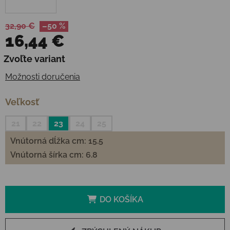
32,90 €
–50 %
16,44 €
Jednotková cena:
Zvoľte variant
Možnosti doručenia
Veľkosť
21
22
23
24
25
Vnútorná dĺžka cm: 15.5
Vnútorná šírka cm: 6.8
DO KOŠÍKA