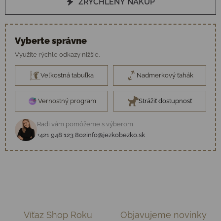
ZRÝCHLENÝ NÁKUP
Vyberte správne
Využite rýchle odkazy nižšie.
Veľkostná tabuľka
Nadmerkový ťahák
Vernostný program
Strážiť dostupnosť
Radi vám pomôžeme s výberom
+421 948 123 802
info@jezkobezko.sk
Víťaz Shop Roku
Objavujeme novinky