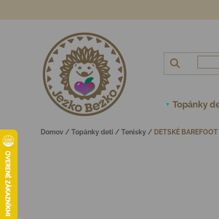
Prejsť na obsah
Topánky de
Domov
/
Topánky deti
/
Tenisky
/
DETSKÉ BAREFOOT 