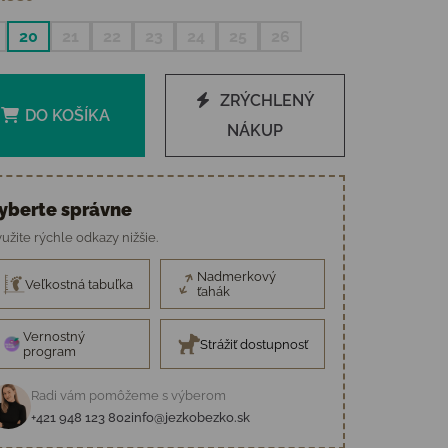
20
21
22
23
24
25
26
ZRÝCHLENÝ
DO KOŠÍKA
NÁKUP
yberte správne
užite rýchle odkazy nižšie.
Nadmerkový
Veľkostná tabuľka
ťahák
Vernostný
Strážiť dostupnosť
program
Radi vám pomôžeme s výberom
+421 948 123 802
info@jezkobezko.sk