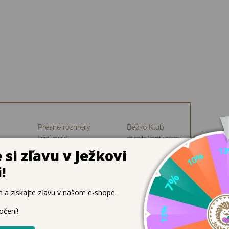
Presné rozmery
Bežko Klub
každý model
zbierajte kredity, priamu
ch
premeriavame
zľavu na nákup
ohodlná a podporná obuv pre zdravý vývoj detských nôh

 radu
v
spolupráci s odborníkmi z Biomechanického inštitútu