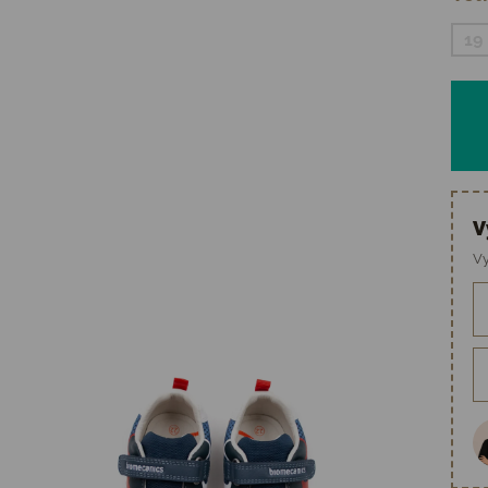
19
V
Vy