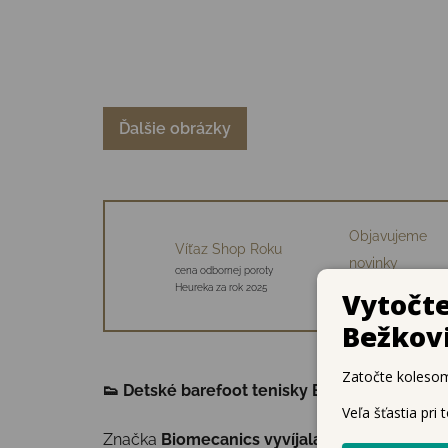
Ďalšie obrázky
Objavujeme
Víťaz Shop Roku
novinky
cena odbornej poroty
34 starostlivo vybraný
Heureka za rok 2025
značiek
👟
Detské barefoot tenisky Biomecanics – p
Značka
Biomecanics vyvíjala svoju barefoot