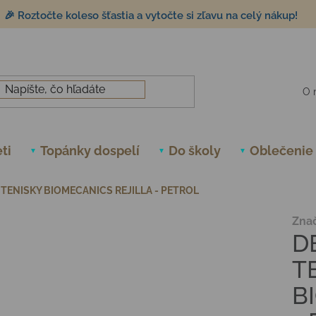
🎉 Roztočte koleso šťastia a vytočte si zľavu na celý nákup!
O 
ti
Topánky dospelí
Do školy
Oblečenie
TENISKY BIOMECANICS REJILLA - PETROL
Zna
D
T
B