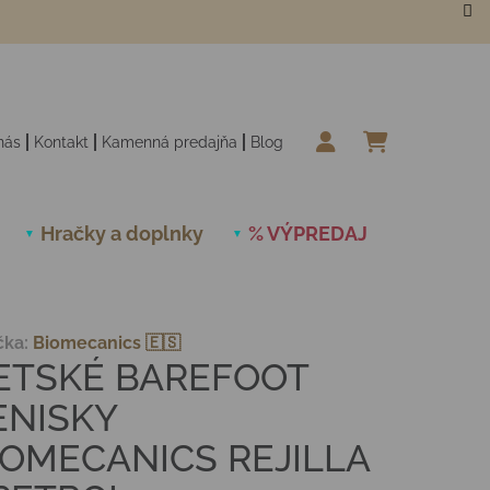
nás
Kontakt
Kamenná predajňa
Blog
NÁKUPN
Hračky a doplnky
% VÝPREDAJ
Novinky
čka:
Biomecanics 🇪🇸
ETSKÉ BAREFOOT
ENISKY
IOMECANICS REJILLA