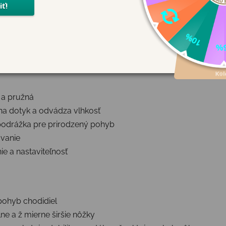
diel
. Vďaka
ergonomickému tvaru, extra priestoru pre prsty
xibilitou a stabilitou.
 potrebujú
priedušnú, ľahkú a flexibilnú obuv
na každý deň.
 a pružná
 na dotyk a odvádza vlhkosť
podrážka pre prirodzený pohyb
vanie
e a nastaviteľnosť
ohyb chodidiel
ne a ž mierne širšie nôžky