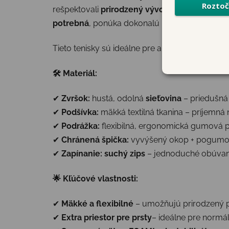
rešpektovali
prirodzený vývoj detských chodi
potrebná
, ponúka dokonalú rovnováhu medzi fle
Tieto tenisky sú ideálne pre aktívne deti, ktoré
🛠
Materiál:
✔
Zvršok:
hustá, odolná
sieťovina
– priedušná
✔
Podšívka:
mäkká textilná tkanina – príjemná
✔
Podrážka:
flexibilná, ergonomická gumová 
✔
Chránená špička:
vyvýšený okop + pogumo
✔
Zapínanie:
suchý zips
– jednoduché obúvani
🌟
Kľúčové vlastnosti:
✔
Mäkké a flexibilné
– umožňujú prirodzený p
✔
Extra priestor pre prsty
– ideálne pre normál