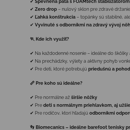
✔
Spevnená päta s FOAMtech stabilizátorom
✔
Zero drop
– nulový sklon pre zdravé držanie
✔
Ľahká konštrukcia
– topánky sú stabilné, a
✔
Vyvinuté s odborníkmi na zdravý vývoj nô
🏃
Kde ich využiť?
✔ Na každodenné nosenie – ideálne do škôlky a
✔ Na prechádzky, výlety a aktívny pohyb vonk
✔ Pre deti, ktoré potrebujú
priedušnú a poho
📏
Pre koho sú ideálne?
✔ Pre normálne až
širšie nôžky
✔ Pre
deti s normálnym priehlavkom, aj užši
✔ Pre rodičov, ktorí hľadajú
odborníkmi odporú
👣
Biomecanics – ideálne barefoot tenisky p