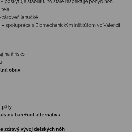
– poskytuje stabilitu, no stále rešpektuje pohyb nôh
 tela
le zároveň ľahučké
h
– spolupráca s Biomechanickým inštitútom vo Valencii
j na ihrisko
u
dlnú obuv
e päty
čanú barefoot alternatívu
re zdravý vývoj detských nôh