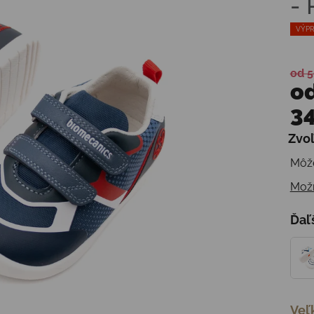
-
VÝPR
od 5
o
34
Zvoľ
Jedn
Môže
Možn
Ďaľ
Veľ