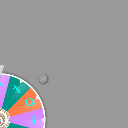

 vo Valencii
, aby