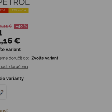
 PETROL
EDAJ
LETO 2026 🌊
6,95 €
–40 %
d
,16 €
te variant
otková cena:
me doručiť do:
Zvoľte variant
osti doručenia
šie varianty
kosť