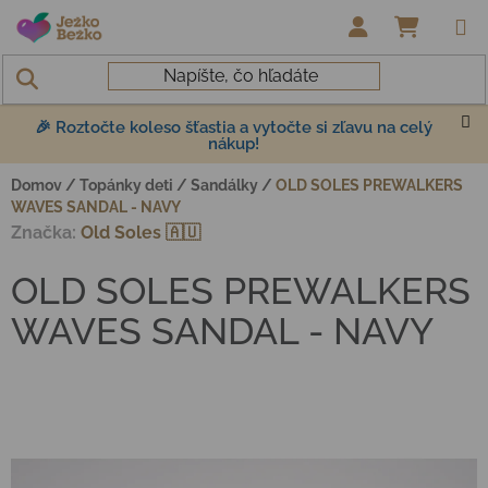
Prejsť na obsah
NÁKUP
🎉 Roztočte koleso šťastia a vytočte si zľavu na celý
nákup!
Domov
/
Topánky deti
/
Sandálky
/
OLD SOLES PREWALKERS
WAVES SANDAL - NAVY
Značka:
Old Soles 🇦🇺
OLD SOLES PREWALKERS
WAVES SANDAL - NAVY