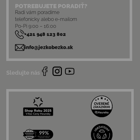
POTREBUJETE PORADIŤ?
Radi vám poradíme
telefonicky alebo e-mailom
Po-Pi 9:00 – 16:00
+421 948 123 802
info@jezkobezko.sk
Sledujte nás