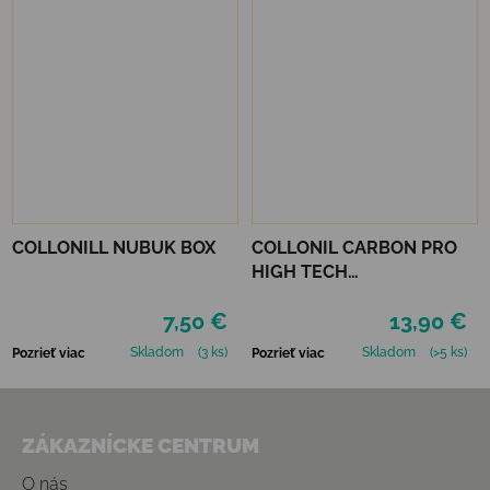
COLLONILL NUBUK BOX
COLLONIL CARBON PRO
HIGH TECH
IMPREGNAČNÝ SPREJ 400
7,50 €
13,90 €
ML
Skladom
(3 ks)
Skladom
(>5 ks)
Pozrieť viac
Pozrieť viac
Zápätie
ZÁKAZNÍCKE CENTRUM
O nás