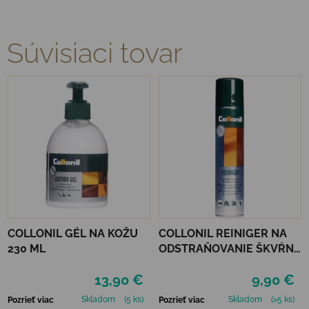
Súvisiaci tovar
COLLONIL GÉL NA KOŽU
COLLONIL REINIGER NA
230 ML
ODSTRAŇOVANIE ŠKVŔN
200 ML
13,90 €
9,90 €
Skladom
(5 ks)
Skladom
(>5 ks)
Pozrieť viac
Pozrieť viac