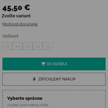
45,50 €
Jednotková cena:
Zvoľte variant
Možnosti doručenia
Veľkosť
19
20
21
22
23
DO KOŠÍKA
ZRÝCHLENÝ NÁKUP
Vyberte správne
Využite rýchle odkazy nižšie.