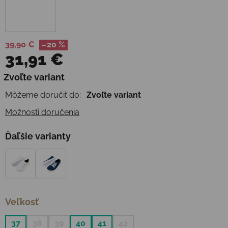
39,90 €
–20 %
31,91 €
Jednotková cena:
Zvoľte variant
Môžeme doručiť do:
Zvoľte variant
Možnosti doručenia
Ďaľšie varianty
Veľkosť
37
38
39
40
41
42