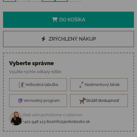
DO KOŠÍKA
ZRÝCHLENÝ NÁKUP
Vyberte správne
Využite rýchle odkazy nižšie.
Veľkostná tabuľka
Nadmerkový ťahák
Vernostný program
Strážiť dostupnosť
Radi vám pomôžeme s výberom
+421 948 123 802
info@jezkobezko.sk