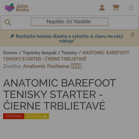
Prejsť na obsah
NÁKUP
🎉 Roztočte koleso šťastia a vytočte si zľavu na celý
nákup!
Domov
/
Topánky dospelí
/
Tenisky
/
ANATOMIC BAREFOOT
TENISKY STARTER - ČIERNE TRBLIETAVÉ
Značka:
Anatomic Footwear 🇨🇿
ANATOMIC BAREFOOT
TENISKY STARTER -
ČIERNE TRBLIETAVÉ
VÝPREDAJ
LETO 2026 🌊