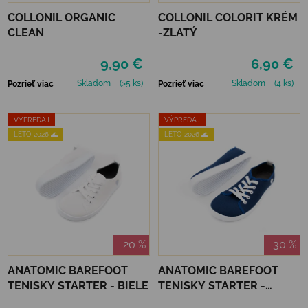
COLLONIL ORGANIC
COLLONIL COLORIT KRÉM
CLEAN
-ZLATÝ
9,90 €
6,90 €
Skladom
(>5 ks)
Skladom
(4 ks)
Pozrieť viac
Pozrieť viac
VÝPREDAJ
VÝPREDAJ
LETO 2026 🌊
LETO 2026 🌊
–20 %
–30 %
ANATOMIC BAREFOOT
ANATOMIC BAREFOOT
TENISKY STARTER - BIELE
TENISKY STARTER -
TMAVO MODRÁ