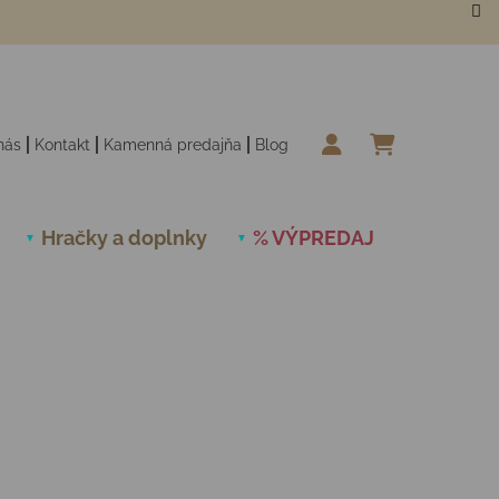
nás
Kontakt
Kamenná predajňa
Blog
NÁKUPN
Hračky a doplnky
% VÝPREDAJ
Novinky