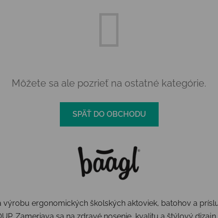
Môžete sa ale pozrieť na ostatné kategórie.
SPÄŤ DO OBCHODU
 výrobu ergonomických školských aktoviek, batohov a prísluše
OUP.
Zameriava sa na zdravé nosenie, kvalitu a štýlový dizajn