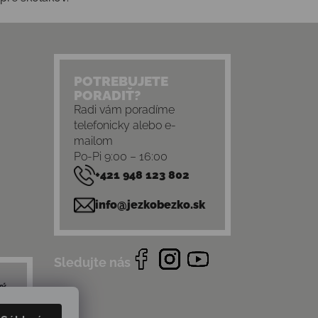
POTREBUJETE
PORADIŤ?
Radi vám poradíme
telefonicky alebo e-
mailom
Po-Pi 9:00 – 16:00
+421 948 123 802
info@jezkobezko.sk
Sledujte nás