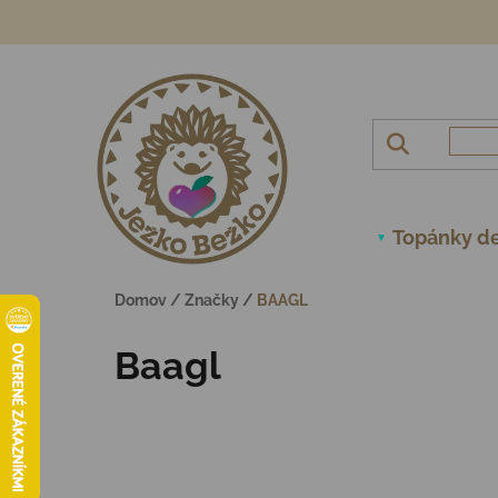
Prejsť na obsah
Topánky de
Domov
/
Značky
/
BAAGL
Baagl