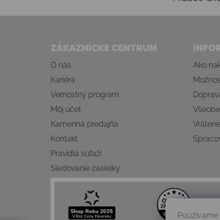
Zápätie
ZÁKAZNÍCKE CENTRUM
INFO
O nás
Ako na
Kariéra
Možnost
Vernostný program
Doprava
Môj účet
Všeobe
Kamenná predajňa
Vráteni
Kontakt
Spraco
Pravidlá súťaží
Sledovanie zásielky
Používame 