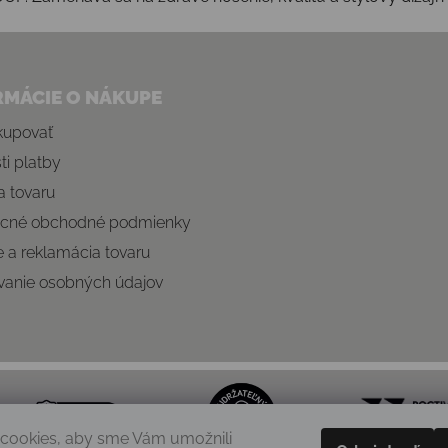
RMÁCIE O NÁKUPE
kupovať
i platby
 tovaru
cné obchodné podmienky
e a reklamácia tovaru
vanie osobných údajov
cookies, aby sme Vám umožnili