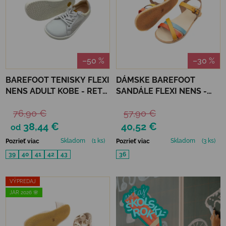
–50 %
–30 %
BAREFOOT TENISKY FLEXI
DÁMSKE BAREFOOT
NENS ADULT KOBE - RETE
SANDÁLE FLEXI NENS -
BLANCO
BOX SKIMO/TEJA/AGUA
76,90 €
57,90 €
38,44 €
40,52 €
od
Skladom
(1 ks)
Skladom
(3 ks)
Pozrieť viac
Pozrieť viac
39
40
41
42
43
36
VÝPREDAJ
JAR 2026 🌸