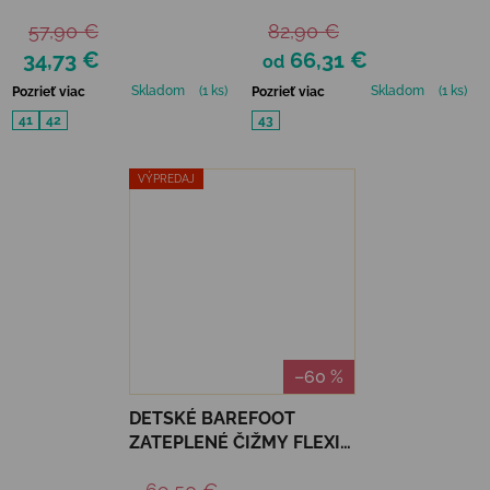
BOX NEGRO
GRIS/BLANCO/NEGRO
57,90 €
82,90 €
34,73 €
66,31 €
od
Skladom
(1 ks)
Skladom
(1 ks)
Pozrieť viac
Pozrieť viac
41
42
43
VÝPREDAJ
–60 %
DETSKÉ BAREFOOT
ZATEPLENÉ ČIŽMY FLEXI
NENS CLAT/PADEL -