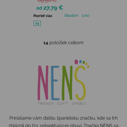
69,50 €
NEGRO
27,79 €
od
Skladom
(1 ks)
Pozrieť viac
24
14
položiek celkom
Ovládacie prvky výpisu
Prinášame vám ďalšiu španielsku značku, kde sa trh
zbláznil do tzv. rešpektujúcej obuvi. Značka NENS sa