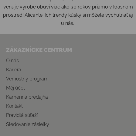
venuje výrobe obuvi viac ako 30 rokov priamo v krásnom
prostredí Alicante. Ich trendy kúsky si môžete vychutnať aj
u nás.
Zápätie
ZÁKAZNÍCKE CENTRUM
O nás
Kariéra
Vernostný program
Môj účet
Kamenná predajňa
Kontakt
Pravidlá súťaží
Sledovanie zásielky