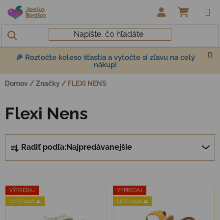
Prejsť na obsah
NÁKUP
🎉 Roztočte koleso šťastia a vytočte si zľavu na celý
nákup!
Domov
/
Značky
/
FLEXI NENS
Flexi Nens
Radenie produktov
Radiť podľa:
Najpredávanejšie
Výpis produktov
VÝPREDAJ
VÝPREDAJ
LETO 2026 🌊
LETO 2026 🌊