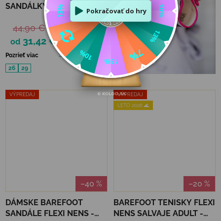
SANDÁLKY FLEXI NENS -
CAPRONE VAQUERO
44,90 €
31,42 €
od
Skladom
(2 ks)
Pozrieť viac
Papučky
26
29
VÝPREDAJ
VÝPREDAJ
LETO 2026 🌊
–40 %
–20 %
DÁMSKE BAREFOOT
BAREFOOT TENISKY FLEXI
SANDÁLE FLEXI NENS -
NENS SALVAJE ADULT -