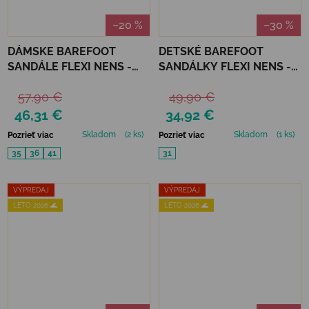
–20 %
–30 %
DÁMSKE BAREFOOT
DETSKÉ BAREFOOT
SANDÁLE FLEXI NENS -
SANDÁLKY FLEXI NENS -
CAPRONE COBRE
BOX SKIMO/TEJA/AGUA
57,90 €
49,90 €
46,31 €
34,92 €
Skladom
(2 ks)
Skladom
(1 ks)
Pozrieť viac
Pozrieť viac
35
36
41
31
VÝPREDAJ
VÝPREDAJ
LETO 2026 🌊
LETO 2026 🌊