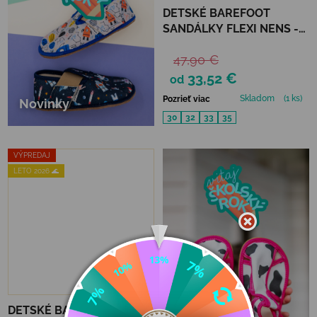
DETSKÉ BAREFOOT
SANDÁLKY FLEXI NENS -
BOX BLACK
47,90 €
33,52 €
od
Skladom
(1 ks)
Pozrieť viac
Novinky
30
32
33
35
VÝPREDAJ
LETO 2026 🌊
–30 %
DETSKÉ BAREFOOT