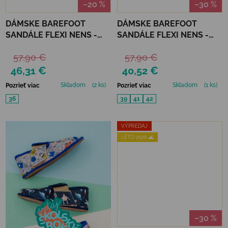
–20 %
–30 %
DÁMSKE BAREFOOT
DÁMSKE BAREFOOT
SANDÁLE FLEXI NENS -
SANDÁLE FLEXI NENS -
BOX BLACK
CAPRONE CAVA
57,90 €
57,90 €
46,31 €
40,52 €
Skladom
(2 ks)
Skladom
(1 ks)
Pozrieť viac
Pozrieť viac
36
39
41
42
VÝPREDAJ
LETO 2026 🌊
–30 %