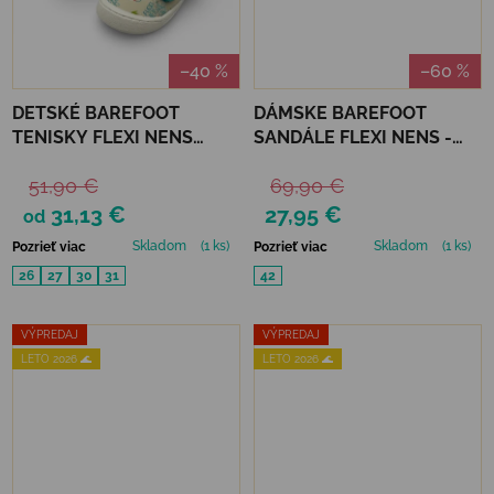
–40 %
–60 %
DETSKÉ BAREFOOT
DÁMSKE BAREFOOT
TENISKY FLEXI NENS
SANDÁLE FLEXI NENS -
SEAQUALXL - GRIS
PEARL PLOMO
51,90 €
69,90 €
LAGUNA
31,13 €
27,95 €
od
Skladom
(1 ks)
Skladom
(1 ks)
Pozrieť viac
Pozrieť viac
26
27
30
31
42
VÝPREDAJ
VÝPREDAJ
LETO 2026 🌊
LETO 2026 🌊