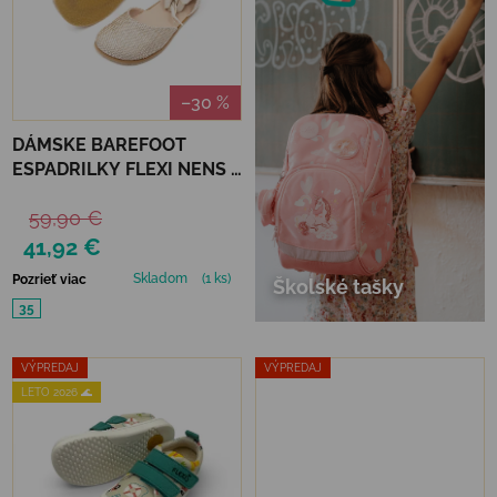
–30 %
DÁMSKE BAREFOOT
ESPADRILKY FLEXI NENS -
BEIGE/NATUR
59,90 €
41,92 €
Skladom
(1 ks)
Pozrieť viac
Školské tašky
35
VÝPREDAJ
VÝPREDAJ
LETO 2026 🌊