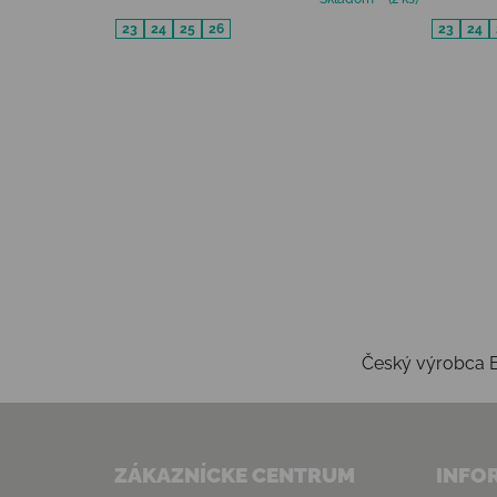
23
24
25
26
23
24
Český výrobca E
Zápätie
ZÁKAZNÍCKE CENTRUM
INFO