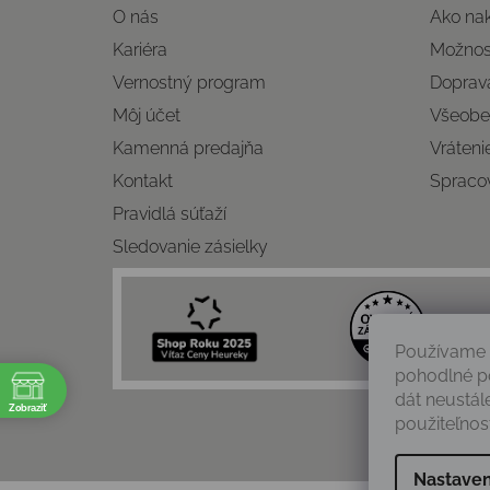
O nás
Ako na
Kariéra
Možnost
Vernostný program
Doprava
Môj účet
Všeobe
Kamenná predajňa
Vráteni
Kontakt
Spraco
Pravidlá súťaží
Sledovanie zásielky
Používame 
pohodlné p
e
dát neustál
Zobraziť
použiteľnosť
Nastaven