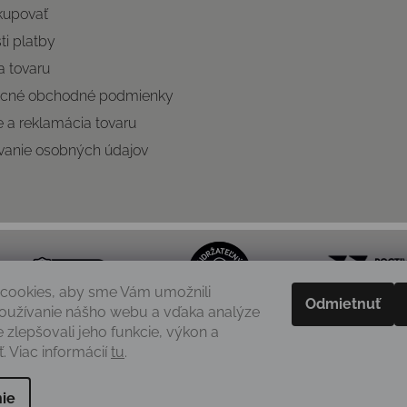
kupovať
i platby
 tovaru
cné obchodné podmienky
e a reklamácia tovaru
vanie osobných údajov
cookies, aby sme Vám umožnili
Odmietnuť
oužívanie nášho webu a vďaka analýze
e zlepšovali jeho funkcie, výkon a
. Viac informácií
tu
.
ie