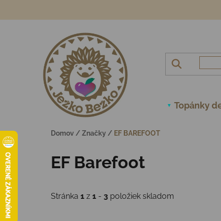
Prejsť na obsah
Topánky de
Domov
/
Značky
/
EF BAREFOOT
EF Barefoot
Stránka
1
z
1
-
3
položiek skladom