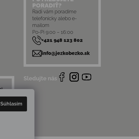
PORADIŤ?
Radi vám poradíme
telefonicky alebo e-
mailom
Po-Pi 9:00 – 16:00
+421 948 123 802
info@jezkobezko.sk
Sledujte nás
Súhlasím