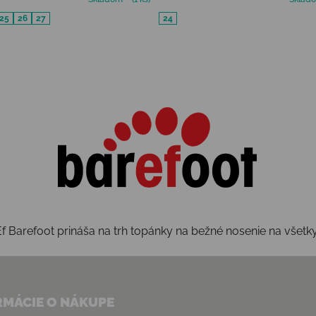
25
26
27
24
Ovládacie prvky výpisu
f Barefoot prináša na trh topánky na bežné nosenie na všetk
RMÁCIE O NÁKUPE