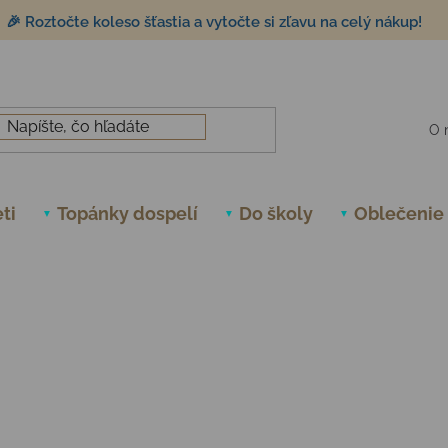
🎉 Roztočte koleso šťastia a vytočte si zľavu na celý nákup!
O 
ti
Topánky dospelí
Do školy
Oblečenie