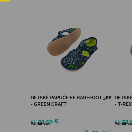
Výpis produktov
DETSKÉ PAPUČE EF BAREFOOT 386
DETSKÉ
- GREEN CRAFT
- T-REX
23,50 €
23,
od
od
Pozrieť viac
Pozrieť vi
Skladom
(2 ks)