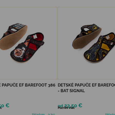
 PAPUČE EF BAREFOOT 386
DETSKÉ PAPUČE EF BAREFO
- BAT SIGNAL
50 €
23,50 €
od
ac
Pozrieť viac
Skladom
(1 ks)
Sklad