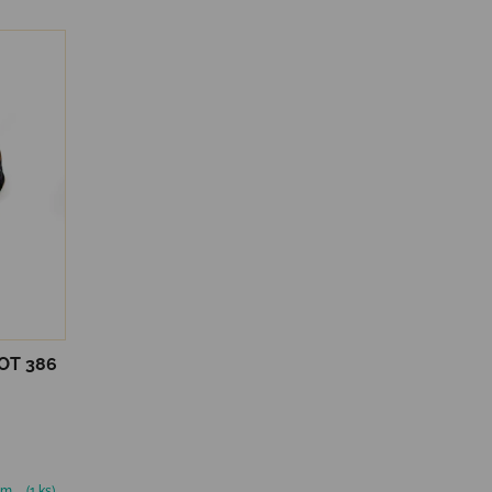
OT 386
om
(1 ks)