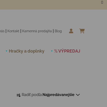
nás
Kontakt
Kamenná predajňa
Blog
NÁKUPN
Hračky a doplnky
% VÝPREDAJ
Novinky
Radenie produktov
Radiť podľa:
Najpredávanejšie