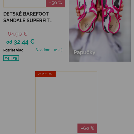
–50 %
DETSKÉ BAREFOOT
SANDÁLE SUPERFIT
SUPERFREE -
64,90 €
WHITE/ROSA
32,44 €
od
Skladom
(2 ks)
Pozrieť viac
Papučky
24
25
VÝPREDAJ
–60 %