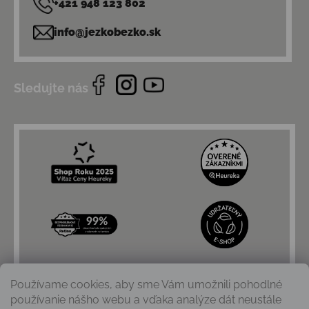
+421 948 123 802
info@jezkobezko.sk
Sledujte nás
Používame cookies, aby sme Vám umožnili pohodlné
používanie nášho webu a vďaka analýze dát neustále