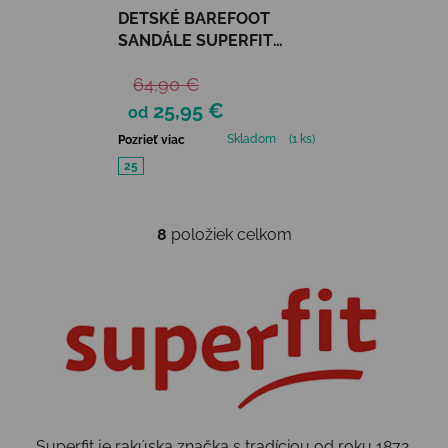
DETSKÉ BAREFOOT
SANDÁLE SUPERFIT
SUPERFREE -
64,90 €
WHITE/LIGHT BLUE
25,95 €
od
Skladom
(1 ks)
Pozrieť viac
25
8
položiek celkom
Ovládacie prvky výpisu
Superfit je rakúska značka s tradíciou od roku 1872,