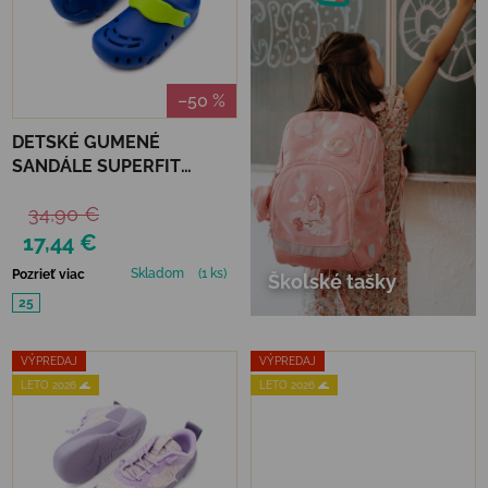
–50 %
DETSKÉ GUMENÉ
SANDÁLE SUPERFIT
SPLASH CLOGS -
34,90 €
BLUE/LIGHT GREEN
17,44 €
Skladom
(1 ks)
Pozrieť viac
Školské tašky
25
VÝPREDAJ
VÝPREDAJ
LETO 2026 🌊
LETO 2026 🌊