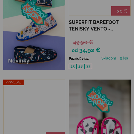
–30 %
SUPERFIT BAREFOOT
TENISKY VENTO -
LILA/SILVER
49,90 €
34,92 €
od
Skladom
(1 ks)
Pozrieť viac
Novinky
25
28
33
VÝPREDAJ