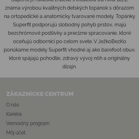
známa výrobou kvalitných detských topánok s dôrazom
na ortopedické a anatomicky tvarované modely. Topánky
Superfit podporujú slobodný pohyb prstov, majú
bezchrómové podšívky a precízne spracovanie, ktoré
oceňujú odborníci po celom svete. V JežkoBezKo
ponúkame modely Superfit vhodné aj ako barefoot obuv,
ktoré spájajú pohodlie, zdravý vývoj nôh a originálny
dizajn.
Zápätie
ZÁKAZNÍCKE CENTRUM
O nás
Kariéra
Vernostný program
Môj účet