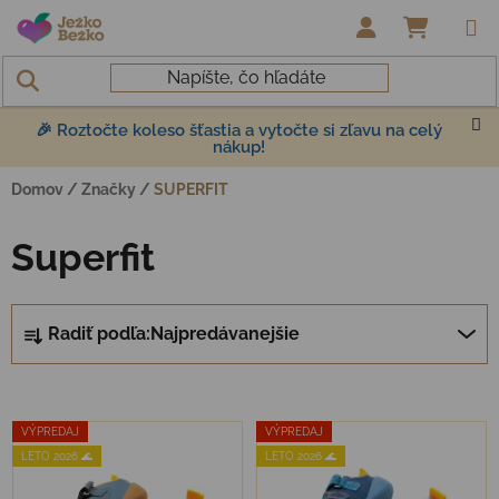
Prejsť na obsah
NÁKUP
🎉 Roztočte koleso šťastia a vytočte si zľavu na celý
nákup!
Domov
/
Značky
/
SUPERFIT
Superfit
Radenie produktov
Radiť podľa:
Najpredávanejšie
Výpis produktov
VÝPREDAJ
VÝPREDAJ
LETO 2026 🌊
LETO 2026 🌊