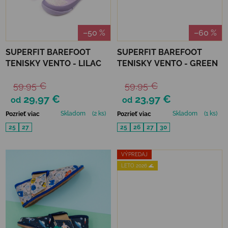
–50 %
–60 %
SUPERFIT BAREFOOT
SUPERFIT BAREFOOT
TENISKY VENTO - LILAC
TENISKY VENTO - GREEN
59,95 €
59,95 €
29,97 €
23,97 €
od
od
Skladom
(2 ks)
Skladom
(1 ks)
Pozrieť viac
Pozrieť viac
25
27
25
26
27
30
VÝPREDAJ
LETO 2026 🌊