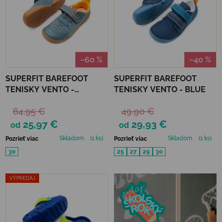
–60 %
–40 %
SUPERFIT BAREFOOT
SUPERFIT BAREFOOT
TENISKY VENTO -
TENISKY VENTO - BLUE
BLUE/ORANGE
64,95 €
49,90 €
25,97 €
29,93 €
od
od
Skladom
(1 ks)
Skladom
(1 ks)
Pozrieť viac
Pozrieť viac
30
25
27
29
30
VÝPREDAJ