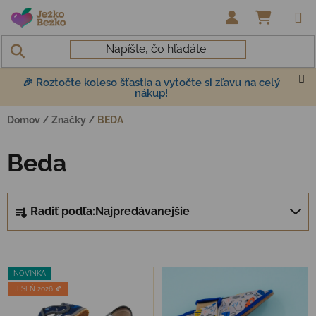
Prejsť na obsah
NÁKUP
🎉 Roztočte koleso šťastia a vytočte si zľavu na celý
nákup!
Domov
/
Značky
/
BEDA
Beda
Radenie produktov
Radiť podľa:
Najpredávanejšie
Výpis produktov
NOVINKA
JESEŇ 2026 🍂