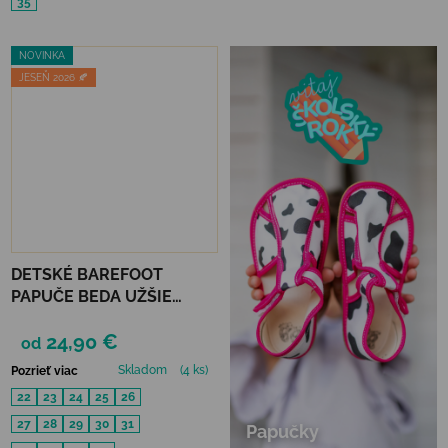
35
NOVINKA
JESEŇ 2026 🍂
DETSKÉ BAREFOOT
PAPUČE BEDA UŽŠIE
(SLIM)) - TRUCKS
24,90 €
od
Skladom
(4 ks)
Pozrieť viac
22
23
24
25
26
27
28
29
30
31
Papučky