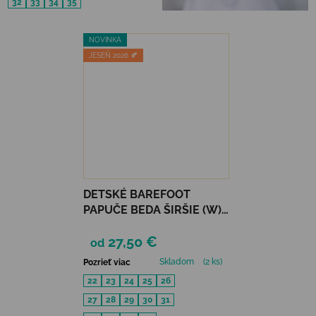
32
33
34
35
NOVINKA
JESEŇ 2026 🍂
DETSKÉ BAREFOOT
PAPUČE BEDA ŠIRŠIE (W)
PERFOROVANÉ -
27,50 €
REBECCA
od
Skladom
(2 ks)
Pozrieť viac
22
23
24
25
26
27
28
29
30
31