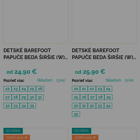
DETSKÉ BAREFOOT
DETSKÉ BAREFOOT
PAPUČE BEDA ŠIRŠIE (W) -
PAPUČE BEDA ŠIRŠIE (W)
UNICORN
PLAYFUL BFN - COMICS
24,90 €
25,90 €
od
od
Skladom
(3 ks)
Skladom
(2 ks)
Pozrieť viac
Pozrieť viac
22
23
24
25
26
20
21
22
23
24
27
28
29
30
31
25
26
27
28
29
32
33
34
35
30
31
32
33
34
35
NOVINKA
NOVINKA
JESEŇ 2026 🍂
JESEŇ 2026 🍂