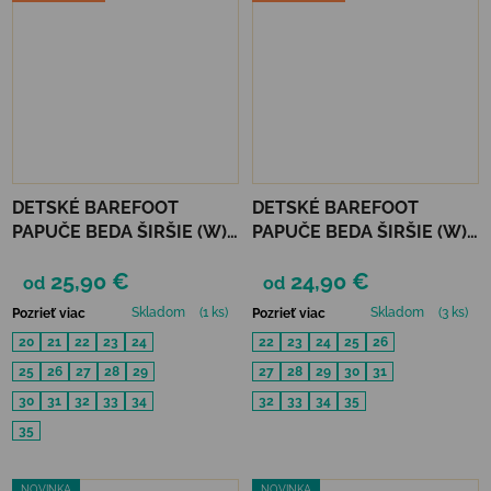
DETSKÉ BAREFOOT
DETSKÉ BAREFOOT
PAPUČE BEDA ŠIRŠIE (W)
PAPUČE BEDA ŠIRŠIE (W) -
PLAYFUL BFN - VIOLET
MUSIC
25,90 €
24,90 €
FLOWER
od
od
Skladom
(1 ks)
Skladom
(3 ks)
Pozrieť viac
Pozrieť viac
20
21
22
23
24
22
23
24
25
26
25
26
27
28
29
27
28
29
30
31
30
31
32
33
34
32
33
34
35
35
NOVINKA
NOVINKA