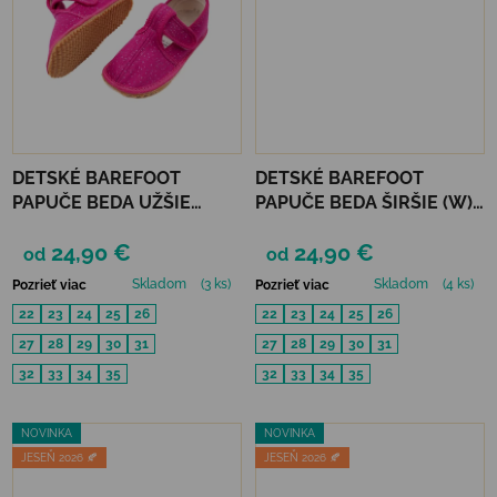
DETSKÉ BAREFOOT
DETSKÉ BAREFOOT
PAPUČE BEDA UŽŠIE
PAPUČE BEDA ŠIRŠIE (W) -
(SLIM)) - PINK SHINE
JUST BLACK
24,90 €
24,90 €
od
od
Skladom
(3 ks)
Skladom
(4 ks)
Pozrieť viac
Pozrieť viac
22
23
24
25
26
22
23
24
25
26
27
28
29
30
31
27
28
29
30
31
32
33
34
35
32
33
34
35
NOVINKA
NOVINKA
JESEŇ 2026 🍂
JESEŇ 2026 🍂