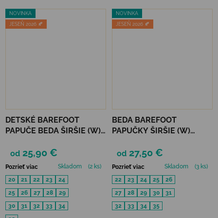
NOVINKA
NOVINKA
JESEŇ 2026 🍂
JESEŇ 2026 🍂
DETSKÉ BAREFOOT
BEDA BAREFOOT
PAPUČE BEDA ŠIRŠIE (W)
PAPUČKY ŠIRŠIE (W)
PLAYFUL BFN - LOVE
PERFOROVANÉ - GREY
25,90 €
27,50 €
od
od
Skladom
(2 ks)
Skladom
(3 ks)
Pozrieť viac
Pozrieť viac
20
21
22
23
24
22
23
24
25
26
25
26
27
28
29
27
28
29
30
31
30
31
32
33
34
32
33
34
35