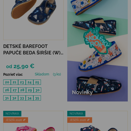
DETSKÉ BAREFOOT
PAPUČE BEDA ŠIRŠIE (W)
PLAYFUL BFN - CARS
25,90 €
od
Skladom
(3 ks)
Pozrieť viac
20
21
23
24
25
26
27
28
29
30
Novinky
31
32
33
34
35
NOVINKA
NOVINKA
JESEŇ 2026 🍂
JESEŇ 2026 🍂