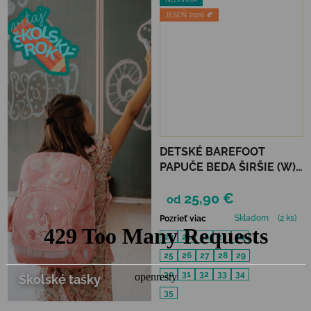
JESEŇ 2026 🍂
DETSKÉ BAREFOOT
PAPUČE BEDA ŠIRŠIE (W)
PLAYFUL BFN - ARMY
25,90 €
od
Skladom
(2 ks)
Pozrieť viac
20
21
22
23
24
25
26
27
28
29
30
31
32
33
34
Školské tašky
35