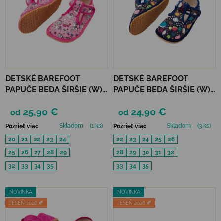
DETSKÉ BAREFOOT
DETSKÉ BAREFOOT
PAPUČE BEDA ŠIRŠIE (W)
PAPUČE BEDA ŠIRŠIE (W) -
PLAYFUL BFN - CRAZY
SEA WORLD
25,90 €
24,90 €
UNICORN
od
od
Skladom
(1 ks)
Skladom
(3 ks)
Pozrieť viac
Pozrieť viac
20
21
22
23
24
22
23
24
25
26
25
26
27
28
29
28
29
30
31
32
32
33
34
35
33
34
35
NOVINKA
NOVINKA
JESEŇ 2026 🍂
JESEŇ 2026 🍂