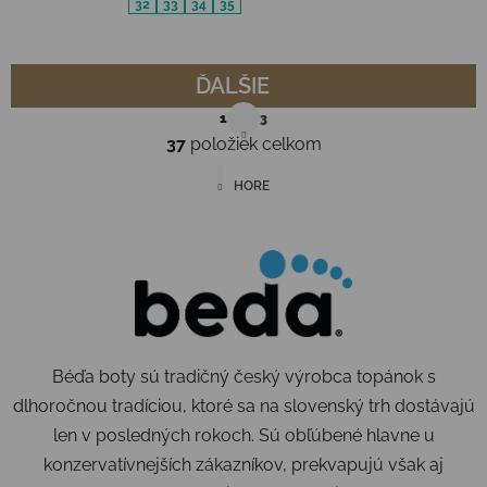
32
33
34
35
ĎALŠIE
Stránkovanie
1
3
37
položiek celkom
Ovládacie prvky výpisu
HORE
Béďa boty sú tradičný český výrobca topánok s
dlhoročnou tradíciou, ktoré sa na slovenský trh dostávajú
len v posledných rokoch. Sú obľúbené hlavne u
konzervatívnejších zákazníkov, prekvapujú však aj