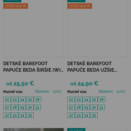
JESEŇ 2026 🍂
JESEŇ 2026 🍂
DETSKÉ BAREFOOT
DETSKÉ BAREFOOT
PAPUČE BEDA ŠIRŠIE (W)
PAPUČE BEDA UŽŠIE
BALERÍNKY - PINK BATIK
(SLIM)) - GREY FORMULA
25,50 €
24,90 €
od
od
Skladom
(3 ks)
Skladom
(4 ks)
Pozrieť viac
Pozrieť viac
22
23
24
25
26
22
23
24
25
26
27
28
29
30
31
27
28
29
30
31
32
33
34
35
32
33
34
35
NOVINKA