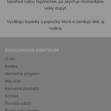
barefoot radou topánočiek, po akých je momentálne
veľký dopyt.
Vyrábajú topánky a papučky, ktoré si zamilujú deti, aj
rodičia.
Zápätie
ZÁKAZNÍCKE CENTRUM
O nás
Kariéra
Vernostný program
Môj účet
Kamenná predajňa
Kontakt
Pravidlá súťaží
Sledovanie zásielky