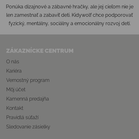
Ponúka dizajnové a zábavné hračky, ale jej cieľom nie je
len zamestnať a zabaviť deti. Kidywolf chce podporovať
fyzický, mentálny, sociálny a emocionálny rozvoj detí.
Zápätie
ZÁKAZNÍCKE CENTRUM
O nás
Kariéra
Vernostný program
Môj účet
Kamenná predajňa
Kontakt
Pravidlá súťaží
Sledovanie zásielky