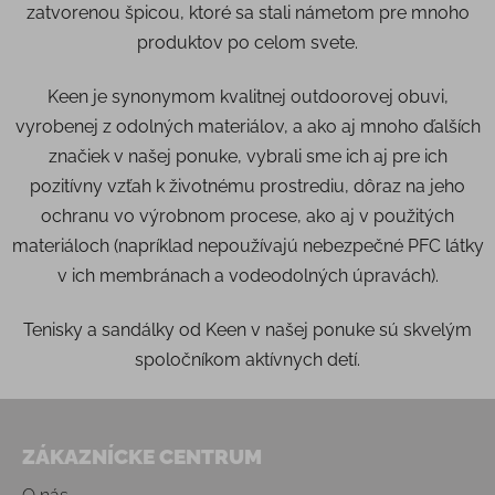
zatvorenou špicou, ktoré sa stali námetom pre mnoho
produktov po celom svete.
Keen je synonymom kvalitnej outdoorovej obuvi,
vyrobenej z odolných materiálov, a ako aj mnoho ďalších
značiek v našej ponuke, vybrali sme ich aj pre ich
pozitívny vzťah k životnému prostrediu, dôraz na jeho
ochranu vo výrobnom procese, ako aj v použitých
materiáloch (napríklad nepoužívajú nebezpečné PFC látky
v ich membránach a vodeodolných úpravách).
Tenisky a sandálky od Keen v našej ponuke sú skvelým
spoločníkom aktívnych detí.
Zápätie
ZÁKAZNÍCKE CENTRUM