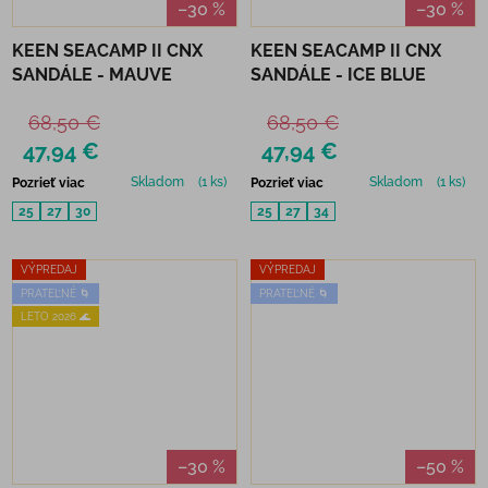
–30 %
–30 %
KEEN SEACAMP II CNX
KEEN SEACAMP II CNX
SANDÁLE - MAUVE
SANDÁLE - ICE BLUE
68,50 €
68,50 €
47,94 €
47,94 €
Skladom
(1 ks)
Skladom
(1 ks)
Pozrieť viac
Pozrieť viac
25
27
30
25
27
34
VÝPREDAJ
VÝPREDAJ
PRATEĽNÉ 🌀
PRATEĽNÉ 🌀
LETO 2026 🌊
–30 %
–50 %