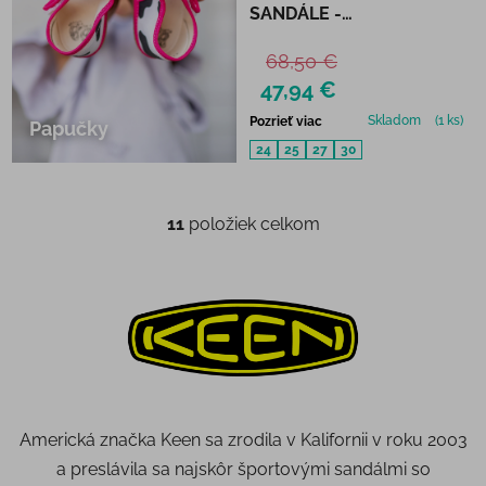
SANDÁLE -
MAGNET/EVENING
68,50 €
PRIMROSE
47,94 €
Skladom
(1 ks)
Pozrieť viac
Papučky
24
25
27
30
11
položiek celkom
Ovládacie prvky výpisu
Americká značka Keen sa zrodila v Kalifornii v roku 2003
a preslávila sa najskôr športovými sandálmi so