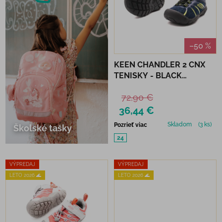
–50 %
KEEN CHANDLER 2 CNX
TENISKY - BLACK
IRIS/EVENING PROMISE
72,90 €
36,44 €
Skladom
(3 ks)
Pozrieť viac
Školské tašky
24
VÝPREDAJ
VÝPREDAJ
LETO 2026 🌊
LETO 2026 🌊