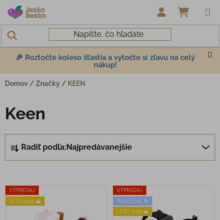
Prejsť na obsah
NÁKUP
🎉 Roztočte koleso šťastia a vytočte si zľavu na celý
nákup!
Domov
/
Značky
/
KEEN
Keen
Radenie produktov
Radiť podľa:
Najpredávanejšie
Výpis produktov
VÝPREDAJ
VÝPREDAJ
LETO 2026 🌊
PRATEĽNÉ 🌀
LETO 2026 🌊