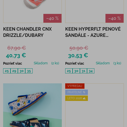
–40 %
–40 %
KEEN CHANDLER CNX
KEEN HYPERFLT PENOVÉ
DRIZZLE/DUBARY
SANDÁLE - AZURE
BLUE/DAFFODIL
67,90 €
50,90 €
40,73 €
30,53 €
Skladom
(2 ks)
Skladom
(3 ks)
Pozrieť viac
Pozrieť viac
25
29
30
35
25
30
31
34
VÝPREDAJ
PRATEĽNÉ 🌀
LETO 2026 🌊