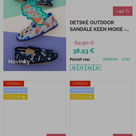
–40 %
DETSKÉ OUTDOOR
SANDÁLE KEEN MOXIE -
PURPLE HAZE/PINK
64,90 €
LEMONADE
38,93 €
Skladom
(1 ks)
Pozrieť viac
Novinky
25
27
29
31
VÝPREDAJ
VÝPREDAJ
PRATEĽNÉ 🌀
PRATEĽNÉ 🌀
LETO 2026 🌊
LETO 2026 🌊