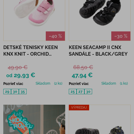
–40 %
–30 %
DETSKÉ TENISKY KEEN
KEEN SEACAMP II CNX
KNX KNIT - ORCHID
SANDÁLE - BLACK/GREY
SMOKE
49,90 €
68,50 €
29,93 €
47,94 €
od
Skladom
(2 ks)
Skladom
(1 ks)
Pozrieť viac
Pozrieť viac
29
30
35
25
27
30
VÝPREDAJ