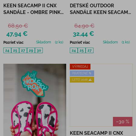
KEEN SEACAMP II CNX
DETSKÉ OUTDOOR
SANDÁLE - OMBRE PINK
SANDÁLE KEEN SEACAMP
LEMONADE
II - PERSEPHONE
68,50 €
64,90 €
47,94 €
32,44 €
Skladom
(2 ks)
Skladom
(1 ks)
Pozrieť viac
Pozrieť viac
24
25
27
29
30
24
25
27
VÝPREDAJ
PRATEĽNÉ 🌀
LETO 2026 🌊
–30 %
KEEN SEACAMP II CNX