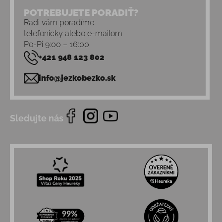
POTREBUJETE PORADIŤ?
Radi vám poradíme
telefonicky alebo e-mailom
Po-Pi 9:00 – 16:00
+421 948 123 802
info@jezkobezko.sk
Sledujte nás