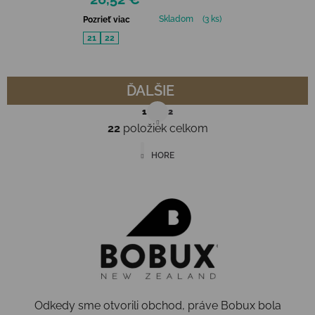
Skladom
(3 ks)
Pozrieť viac
21
22
ĎALŠIE
Stránkovanie
1
2
22
položiek celkom
Ovládacie prvky výpisu
HORE
Odkedy sme otvorili obchod, práve Bobux bola