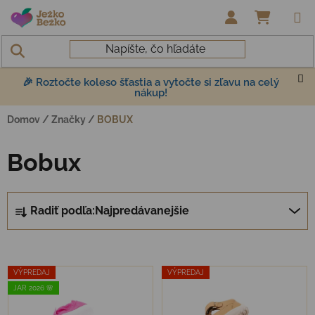
Prejsť na obsah
NÁKUP
🎉 Roztočte koleso šťastia a vytočte si zľavu na celý
nákup!
Domov
/
Značky
/
BOBUX
Bobux
Radenie produktov
Radiť podľa:
Najpredávanejšie
Výpis produktov
VÝPREDAJ
VÝPREDAJ
JAR 2026 🌸