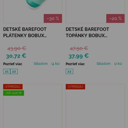
–30 %
–20 %
DETSKÉ BAREFOOT
DETSKÉ BAREFOOT
PLÁTENKY BOBUX
TOPÁNKY BOBUX
XPLORER SCAMP -
XPLORER GO - PINK
43,90 €
47,50 €
ORGANIC JELLY MINT
LEMONADE
30,72 €
37,99 €
Skladom
(4 ks)
Skladom
(2 ks)
Pozrieť viac
Pozrieť viac
21
22
22
VÝPREDAJ
VÝPREDAJ
JAR 2026 🌸