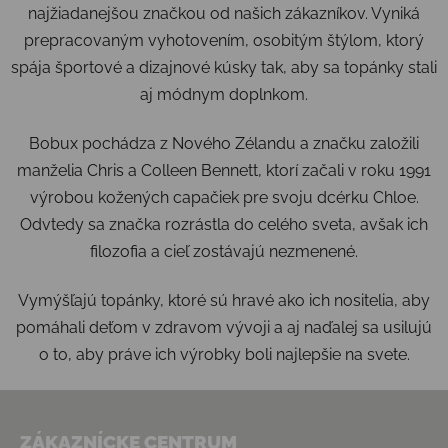
najžiadanejšou značkou od našich zákazníkov. Vyniká
prepracovaným vyhotovením, osobitým štýlom, ktorý
spája športové a dizajnové kúsky tak, aby sa topánky stali
aj módnym doplnkom.
Bobux pochádza z Nového Zélandu a značku založili
manželia Chris a Colleen Bennett, ktorí začali v roku 1991
výrobou kožených capačiek pre svoju dcérku Chloe.
Odvtedy sa značka rozrástla do celého sveta, avšak ich
filozofia a cieľ zostávajú nezmenené.
Vymýšľajú topánky, ktoré sú hravé ako ich nositelia, aby
pomáhali deťom v zdravom vývoji a aj naďalej sa usilujú
o to, aby práve ich výrobky boli najlepšie na svete.
Zápätie
ZÁKAZNÍCKE CENTRUM