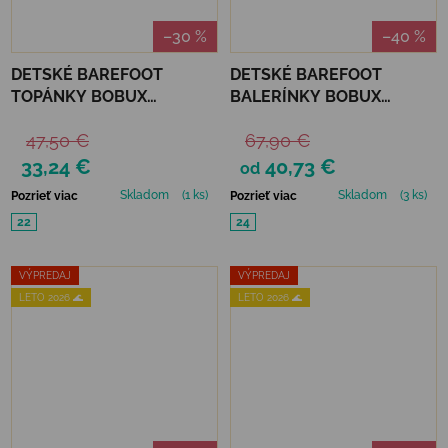
–30 %
–40 %
DETSKÉ BAREFOOT
DETSKÉ BAREFOOT
TOPÁNKY BOBUX
BALERÍNKY BOBUX
XPLORER GO -
ALPHA LUCY - THISTLE
47,50 €
67,90 €
MEDITERRANEA
33,24 €
40,73 €
od
Skladom
(1 ks)
Skladom
(3 ks)
Pozrieť viac
Pozrieť viac
22
24
VÝPREDAJ
VÝPREDAJ
LETO 2026 🌊
LETO 2026 🌊