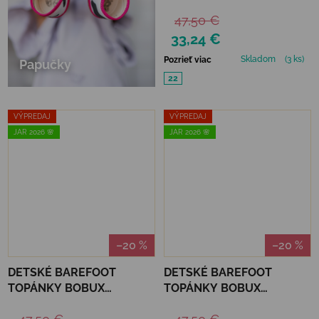
XPLORER GO - BALTIC SEA
47,50 €
33,24 €
Skladom
(3 ks)
Pozrieť viac
Papučky
22
VÝPREDAJ
VÝPREDAJ
JAR 2026 🌸
JAR 2026 🌸
–20 %
–20 %
DETSKÉ BAREFOOT
DETSKÉ BAREFOOT
TOPÁNKY BOBUX
TOPÁNKY BOBUX
XPLORER GO - MANGO
XPLORER GO - OAK BUFF