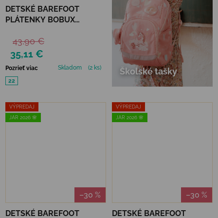
DETSKÉ BAREFOOT
PLÁTENKY BOBUX
XPLORER SCAMP -
43,90 €
ORGANIC NAVY
35,11 €
Skladom
(2 ks)
Pozrieť viac
Školské tašky
22
VÝPREDAJ
VÝPREDAJ
JAR 2026 🌸
JAR 2026 🌸
–30 %
–30 %
DETSKÉ BAREFOOT
DETSKÉ BAREFOOT