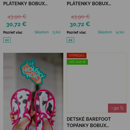
PLÁTENKY BOBUX
PLÁTENKY BOBUX
XPLORER GO - ORGANIC
XPLORER SCAMP -
43,90 €
43,90 €
JELLY MINT
ORGANIC BLACK
30,72 €
30,72 €
Skladom
(3 ks)
Skladom
(4 ks)
Pozrieť viac
Pozrieť viac
22
22
VÝPREDAJ
JAR 2026 🌸
–30 %
DETSKÉ BAREFOOT
TOPÁNKY BOBUX