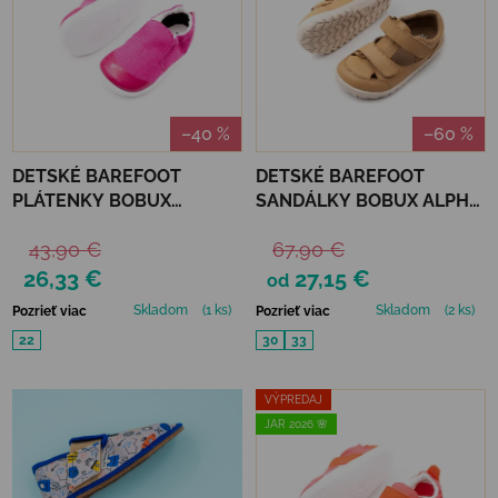
–40 %
–60 %
DETSKÉ BAREFOOT
DETSKÉ BAREFOOT
PLÁTENKY BOBUX
SANDÁLKY BOBUX ALPHA
XPLORER SCAMP -
TROOP - OAK BUFF
43,90 €
67,90 €
ORGANIC ROSE VIOLET
26,33 €
27,15 €
od
Skladom
(1 ks)
Skladom
(2 ks)
Pozrieť viac
Pozrieť viac
22
30
33
VÝPREDAJ
JAR 2026 🌸