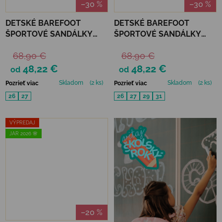
–30 %
–30 %
DETSKÉ BAREFOOT
DETSKÉ BAREFOOT
ŠPORTOVÉ SANDÁLKY
ŠPORTOVÉ SANDÁLKY
BOBUX ALPHA ROCKY -
BOBUX ALPHA ROCKY -
68,90 €
68,90 €
MEDITERRANEA
THISTLE
48,22 €
48,22 €
od
od
Skladom
(2 ks)
Skladom
(2 ks)
Pozrieť viac
Pozrieť viac
26
27
26
27
29
31
VÝPREDAJ
JAR 2026 🌸
–20 %