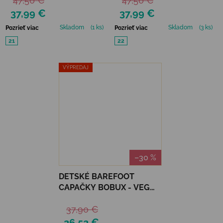
47,50 €
47,50 €
MINT
37,99 €
37,99 €
Skladom
(1 ks)
Skladom
(3 ks)
Pozrieť viac
Pozrieť viac
21
22
VÝPREDAJ
–30 %
DETSKÉ BAREFOOT
CAPAČKY BOBUX - VEG
APPLE POMME
37,90 €
26,52 €