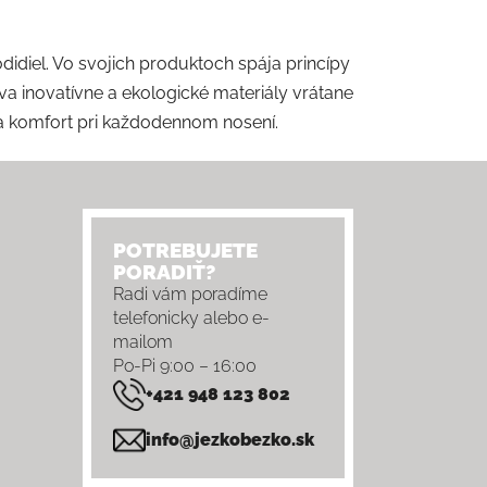
diel. Vo svojich produktoch spája princípy
íva inovatívne a ekologické materiály vrátane
 a komfort pri každodennom nosení.
POTREBUJETE
PORADIŤ?
Radi vám poradíme
telefonicky alebo e-
mailom
Po-Pi 9:00 – 16:00
+421 948 123 802
info@jezkobezko.sk