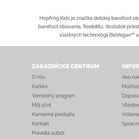
Hopfrög Kids je značka detskej barefoot o
barefoot obúvania, flexibilitu, dostatok pri
vlastných technológií BioVegan™ a
Zápätie
ZÁKAZNÍCKE CENTRUM
INFO
O nás
Ako na
Kariéra
Možnost
Vernostný program
Doprava
Môj účet
Všeobe
Kamenná predajňa
Vráteni
Kontakt
Spraco
Pravidlá súťaží