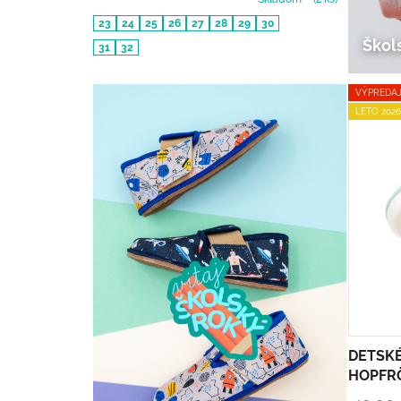
23
24
25
26
27
28
29
30
Škol
31
32
VÝPREDA
LETO 2026
DETSK
HOPFRÖ