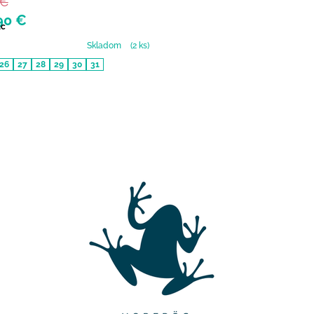
 €
90 €
ac
Skladom
(2 ks)
26
27
28
29
30
31
Ovládacie prvky výpisu