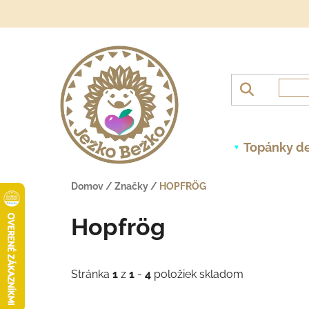
Prejsť na obsah
Topánky de
Domov
/
Značky
/
HOPFRÖG
Hopfrög
Stránka
1
z
1
-
4
položiek skladom