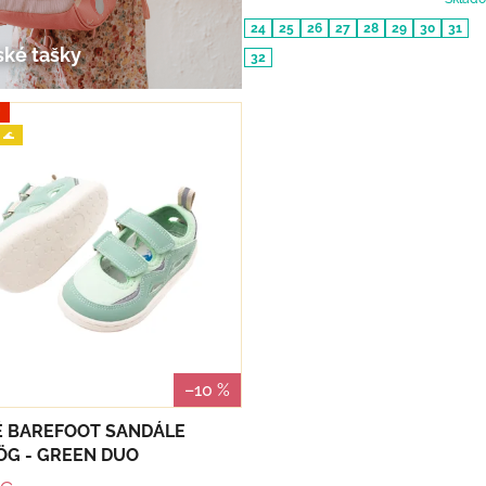
24
25
26
27
28
29
30
31
ské tašky
32
J
 🌊
–10 %
É BAREFOOT SANDÁLE
G - GREEN DUO