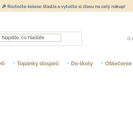
🎉 Roztočte koleso šťastia a vytočte si zľavu na celý nákup!
O 
ti
Topánky dospelí
Do školy
Oblečenie