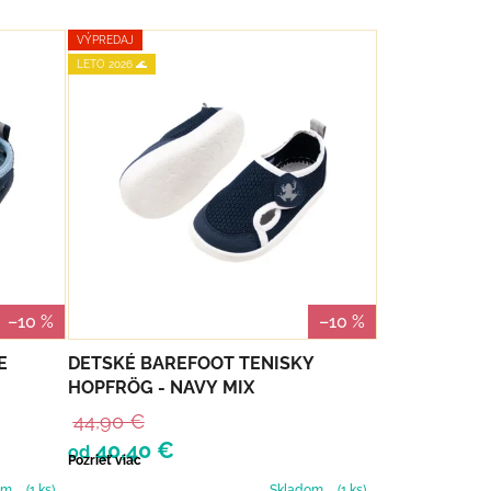
VÝPREDAJ
LETO 2026 🌊
–10 %
–10 %
E
DETSKÉ BAREFOOT TENISKY
HOPFRÖG - NAVY MIX
44,90 €
40,40 €
od
Pozrieť viac
om
(1 ks)
Skladom
(1 ks)