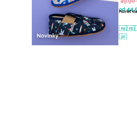
49,90
44,
od
Pozrieť vi
24
25
Novinky
32