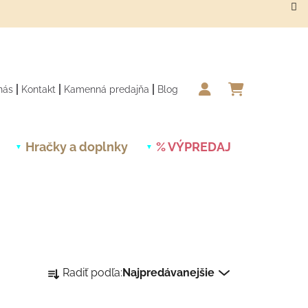
nás
Kontakt
Kamenná predajňa
Blog
NÁKUPN
Hračky a doplnky
% VÝPREDAJ
Novinky
Radenie produktov
Radiť podľa:
Najpredávanejšie