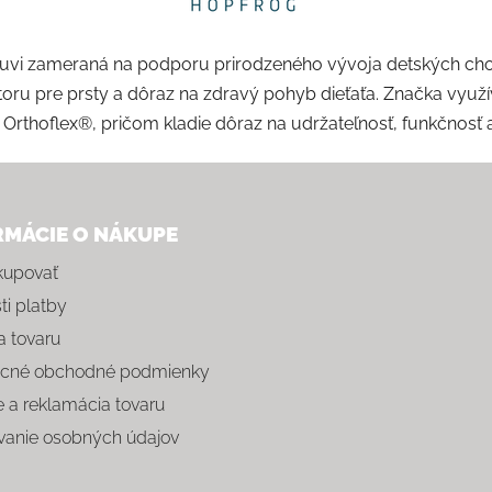
buvi zameraná na podporu prirodzeného vývoja detských chodi
estoru pre prsty a dôraz na zdravý pohyb dieťaťa. Značka využ
 Orthoflex®, pričom kladie dôraz na udržateľnosť, funkčnosť
RMÁCIE O NÁKUPE
kupovať
i platby
 tovaru
cné obchodné podmienky
e a reklamácia tovaru
vanie osobných údajov