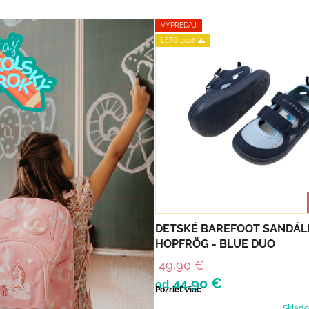
VÝPREDAJ
LETO 2026 🌊
DETSKÉ BAREFOOT SANDÁL
HOPFRÖG - BLUE DUO
49,90 €
44,90 €
od
Pozrieť viac
Sklad