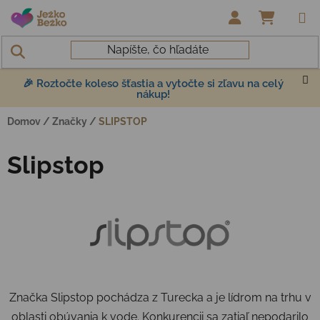
Prejsť na obsah
NÁKUP
🎉 Roztočte koleso šťastia a vytočte si zľavu na celý
nákup!
Domov
/
Značky
/
SLIPSTOP
Slipstop
Značka Slipstop pochádza z Turecka a je lídrom na trhu v
oblasti obúvania k vode. Konkurencii sa zatiaľ nepodarilo