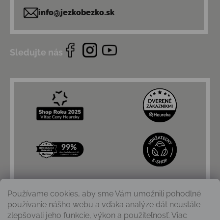
info@jezkobezko.sk
Sledujte nás
Používame cookies, aby sme Vám umožnili pohodlné
používanie nášho webu a vďaka analýze dát neustále
zlepšovali jeho funkcie, výkon a použiteľnosť. Viac