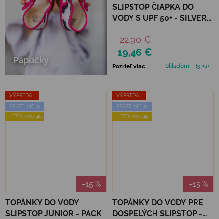
SLIPSTOP ČIAPKA DO
VODY S UPF 50+ - SILVER
FLAKES
22,90 €
19,46 €
Papučky
Skladom
(3 ks)
Pozrieť viac
VÝPREDAJ
VÝPREDAJ
PRATEĽNÉ 🌀
PRATEĽNÉ 🌀
LETO 2026 🌊
LETO 2026 🌊
–15 %
–15 %
TOPÁNKY DO VODY
TOPÁNKY DO VODY PRE
SLIPSTOP JUNIOR - PACK
DOSPELÝCH SLIPSTOP -