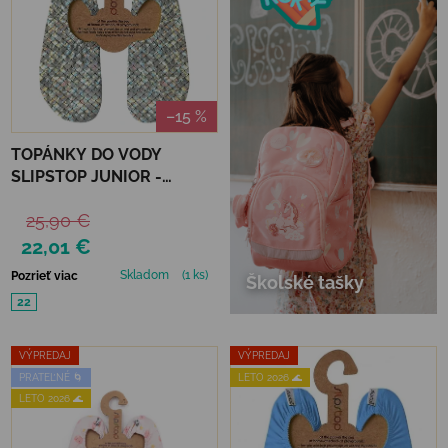
–15 %
TOPÁNKY DO VODY
SLIPSTOP JUNIOR -
SILVER FLAKES
25,90 €
22,01 €
Skladom
(1 ks)
Pozrieť viac
Školské tašky
22
VÝPREDAJ
VÝPREDAJ
PRATEĽNÉ 🌀
LETO 2026 🌊
LETO 2026 🌊