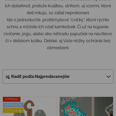
ich dobehnúť, pretože kvalitou, strihom, aj vzormi, ktoré
deti milujú, sú zatiaľ neprekonaní.
Ide o jednoduché, protišmykové “cvičky”, ktoré rýchlo
schnú a môžete ich vziať kamkoľvek. Či už na kúpanie,
civičenie, jogu, alebo ako náhradu papučiek na návšteve,
či v detskom kútiku. Detské, aj Vaše nôžky ochránia bez
obmedzení.
Radenie produktov
Radiť podľa:
Najpredávanejšie
Výpis produktov
VÝPREDAJ
PRATEĽNÉ 🌀
LETO 2026 🌊