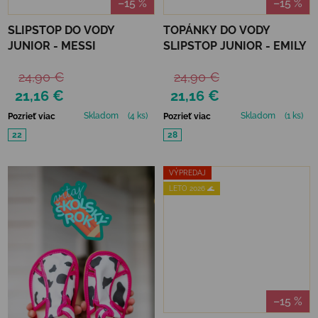
–15 %
–15 %
SLIPSTOP DO VODY
TOPÁNKY DO VODY
JUNIOR - MESSI
SLIPSTOP JUNIOR - EMILY
24,90 €
24,90 €
21,16 €
21,16 €
Skladom
(4 ks)
Skladom
(1 ks)
Pozrieť viac
Pozrieť viac
22
28
VÝPREDAJ
LETO 2026 🌊
–15 %