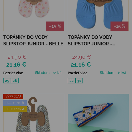
–15 %
–15 %
TOPÁNKY DO VODY
TOPÁNKY DO VODY
SLIPSTOP JUNIOR - BELLE
SLIPSTOP JUNIOR -
SAPHIRE
24,90 €
24,90 €
21,16 €
21,16 €
Skladom
(2 ks)
Skladom
(1 ks)
Pozrieť viac
Pozrieť viac
25
28
22
31
VÝPREDAJ
PRATEĽNÉ 🌀
LETO 2026 🌊