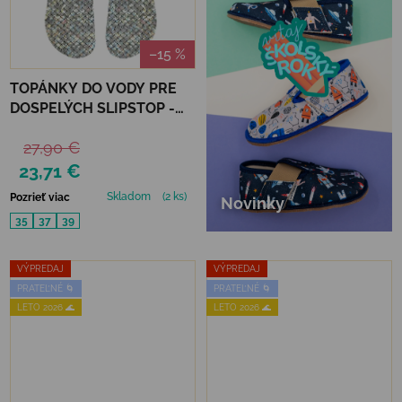
–15 %
TOPÁNKY DO VODY PRE
DOSPELÝCH SLIPSTOP -
SILVER FLAKES
27,90 €
23,71 €
Skladom
(2 ks)
Pozrieť viac
Novinky
35
37
39
VÝPREDAJ
VÝPREDAJ
PRATEĽNÉ 🌀
PRATEĽNÉ 🌀
LETO 2026 🌊
LETO 2026 🌊