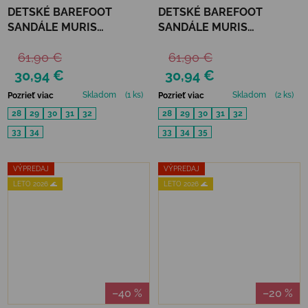
DETSKÉ BAREFOOT
DETSKÉ BAREFOOT
SANDÁLE MURIS
SANDÁLE MURIS
FLORENCE JUNIOR -
FLORENCE JUNIOR - TILE
61,90 €
61,90 €
WALNUT BROWN
30,94 €
30,94 €
Skladom
(1 ks)
Skladom
(2 ks)
Pozrieť viac
Pozrieť viac
28
29
30
31
32
28
29
30
31
32
33
34
33
34
35
VÝPREDAJ
VÝPREDAJ
LETO 2026 🌊
LETO 2026 🌊
–40 %
–20 %