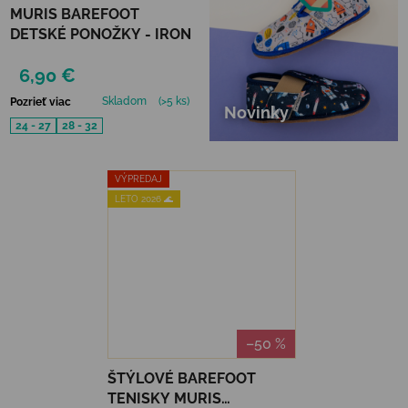
MURIS BAREFOOT
DETSKÉ PONOŽKY - IRON
6,90 €
Skladom
(>5 ks)
Pozrieť viac
Novinky
24 - 27
28 - 32
VÝPREDAJ
LETO 2026 🌊
–50 %
ŠTÝLOVÉ BAREFOOT
TENISKY MURIS