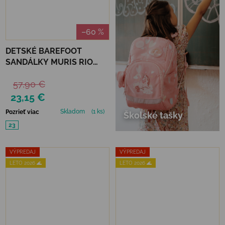
–60 %
DETSKÉ BAREFOOT
SANDÁLKY MURIS RIO
MINI - DUSTY PINK
57,90 €
23,15 €
Skladom
(1 ks)
Pozrieť viac
Školské tašky
23
VÝPREDAJ
VÝPREDAJ
LETO 2026 🌊
LETO 2026 🌊