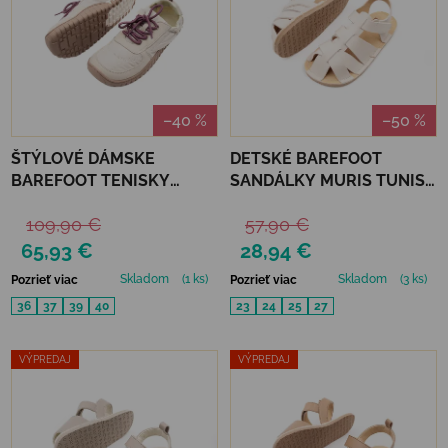
–40 %
–50 %
ŠTÝLOVÉ DÁMSKE
DETSKÉ BAREFOOT
BAREFOOT TENISKY
SANDÁLKY MURIS TUNIS
VERONA WOMAN - BEIGE
MINI - ALMOND
109,90 €
57,90 €
65,93 €
28,94 €
Skladom
(1 ks)
Skladom
(3 ks)
Pozrieť viac
Pozrieť viac
36
37
39
40
23
24
25
27
VÝPREDAJ
VÝPREDAJ