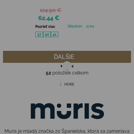
MENORCA WOMAN -
124,90 €
TAUPE
62,44 €
Skladom
(2 ks)
Pozrieť viac
37
40
41
ĎALŠIE
Stránkovanie
1
4
52
položiek celkom
Ovládacie prvky výpisu
HORE
Muris je mladá značka zo Španielska, ktorá sa zameriava