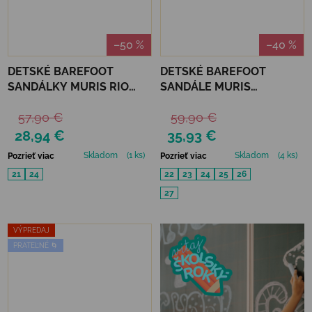
–50 %
–40 %
DETSKÉ BAREFOOT
DETSKÉ BAREFOOT
SANDÁLKY MURIS RIO
SANDÁLE MURIS
MINI - SKY BLUE
FLORENCE MINI - LIGHT
57,90 €
59,90 €
GOLD
28,94 €
35,93 €
Skladom
(1 ks)
Skladom
(4 ks)
Pozrieť viac
Pozrieť viac
21
24
22
23
24
25
26
27
VÝPREDAJ
PRATEĽNÉ 🌀