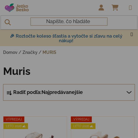
Prejsť na obsah
NÁKUP
🎉 Roztočte koleso šťastia a vytočte si zľavu na celý
nákup!
Domov
/
Značky
/
MURIS
Muris
Radenie produktov
Radiť podľa:
Najpredávanejšie
Výpis produktov
VÝPREDAJ
VÝPREDAJ
LETO 2026 🌊
LETO 2026 🌊