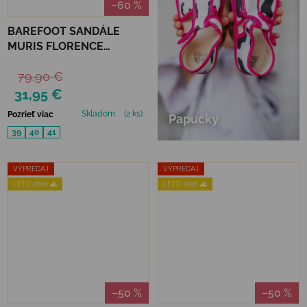
–60 %
BAREFOOT SANDÁLE
MURIS FLORENCE
WOMAN - ALMOND
79,90 €
31,95 €
Skladom
(2 ks)
Pozrieť viac
Papučky
39
40
41
VÝPREDAJ
VÝPREDAJ
LETO 2026 🌊
LETO 2026 🌊
–50 %
–50 %