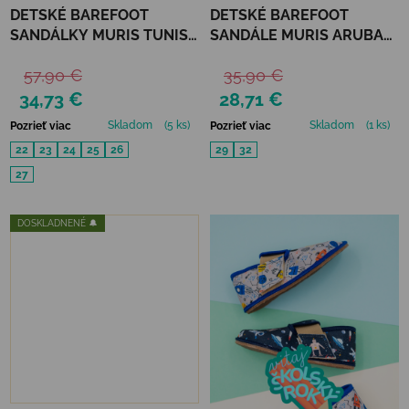
DETSKÉ BAREFOOT
DETSKÉ BAREFOOT
SANDÁLKY MURIS TUNIS
SANDÁLE MURIS ARUBA
MINI - WALNUT BROWN
JUNIOR - BARK BROWN
57,90 €
35,90 €
34,73 €
28,71 €
Skladom
(5 ks)
Skladom
(1 ks)
Pozrieť viac
Pozrieť viac
22
23
24
25
26
29
32
27
DOSKLADNENÉ 🔔