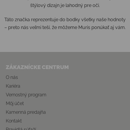
štýlový dizajn je lahodný pre oči.
Táto značka reprezentuje do bodky všetky naše hodnoty
– preto nás veľmi teší, že môžeme Muris ponúkať aj vám.
Zápätie
ZÁKAZNÍCKE CENTRUM
O nás
Kariéra
Vernostný program
Môj účet
Kamenná predajňa
Kontakt
Pravidlá súťaží