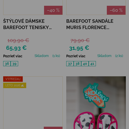
–40 %
–60 %
ŠTÝLOVÉ DÁMSKE
BAREFOOT SANDÁLE
BAREFOOT TENISKY
MURIS FLORENCE
VERONA WOMAN -
WOMAN - WALNUT
109,90 €
79,90 €
LICHEN
BROWN
65,93 €
31,95 €
Skladom
(1 ks)
Skladom
(2 ks)
Pozrieť viac
Pozrieť viac
36
39
37
38
40
41
VÝPREDAJ
LETO 2026 🌊