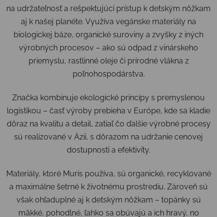
na udržateľnosť a rešpektujúci prístup k detským nôžkam
aj k našej planéte. Využíva vegánske materiály na
biologickej báze, organické suroviny a zvyšky z iných
výrobných procesov – ako sú odpad z vinárskeho
priemyslu, rastlinné oleje či prírodné vlákna z
poľnohospodárstva.
Značka kombinuje ekologické princípy s premyslenou
logistikou – časť výroby prebieha v Európe, kde sa kladie
dôraz na kvalitu a detail, zatiaľ čo ďalšie výrobné procesy
sú realizované v Ázii, s dôrazom na udržanie cenovej
dostupnosti a efektivity.
Materiály, ktoré Muris používa, sú organické, recyklované
a maximálne šetrné k životnému prostrediu. Zároveň sú
však ohľaduplné aj k detským nôžkam – topánky sú
mäkké, pohodlné, ľahko sa obúvajú a ich hravý, no