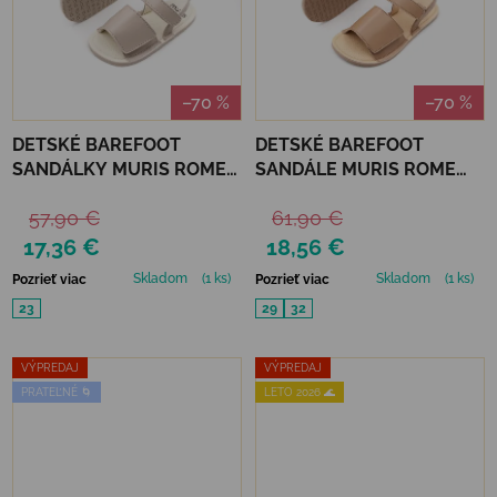
–70 %
–70 %
DETSKÉ BAREFOOT
DETSKÉ BAREFOOT
SANDÁLKY MURIS ROME
SANDÁLE MURIS ROME
MINI - TAUPE
JUNIOR - TAN BROWN
57,90 €
61,90 €
17,36 €
18,56 €
Skladom
(1 ks)
Skladom
(1 ks)
Pozrieť viac
Pozrieť viac
23
29
32
VÝPREDAJ
VÝPREDAJ
PRATEĽNÉ 🌀
LETO 2026 🌊