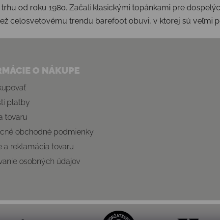
trhu od roku 1980. Začali klasickými topánkami pre dospelých
tiež celosvetovému trendu barefoot obuvi, v ktorej sú veľmi 
RMÁCIE O NÁKUPE
kupovať
i platby
 tovaru
cné obchodné podmienky
e a reklamácia tovaru
vanie osobných údajov