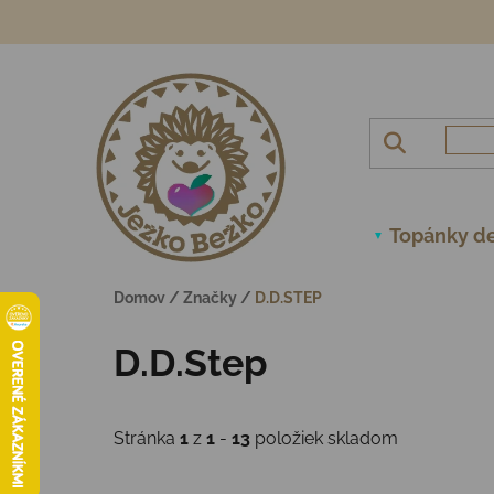
Prejsť na obsah
Topánky de
Domov
/
Značky
/
D.D.STEP
D.D.Step
Stránka
1
z
1
-
13
položiek skladom