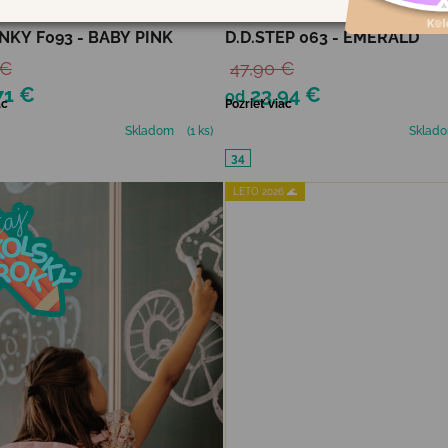
EP DETSKÉ BAREFOOT
DETSKÉ BAREFOOT TOPÁNK
NKY F093 - BABY PINK
D.D.STEP 063 - EMERALD
 €
47,90 €
71 €
23,94 €
od
ac
Pozrieť viac
Skladom
(1 ks)
Sklad
34
LETO 2026 🌊