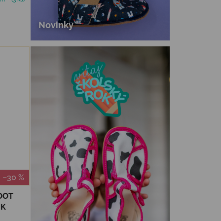
Novinky
–30 %
OOT
NK