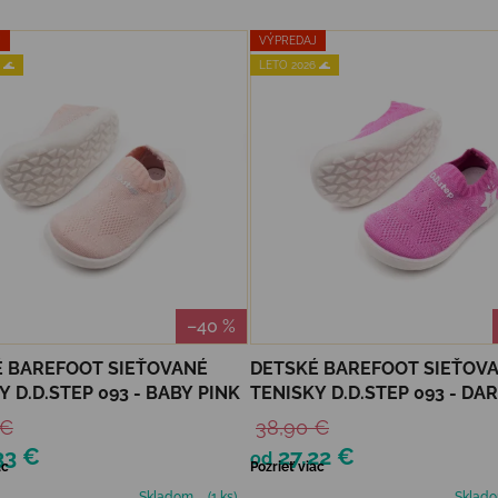
J
VÝPREDAJ
 🌊
LETO 2026 🌊
–40 %
 BAREFOOT SIEŤOVANÉ
DETSKÉ BAREFOOT SIEŤOV
Y D.D.STEP 093 - BABY PINK
TENISKY D.D.STEP 093 - DA
 €
38,90 €
33 €
27,22 €
od
ac
Pozrieť viac
Skladom
(1 ks)
Sklad