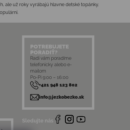
, ale už roky vyrábajú hlavne detské topánky.
populárni.
POTREBUJETE
PORADIŤ?
Radi vám poradíme
telefonicky alebo e-
mailom
Po-Pi 9:00 – 16:00
+421 948 123 802
info@jezkobezko.sk
Sledujte nás