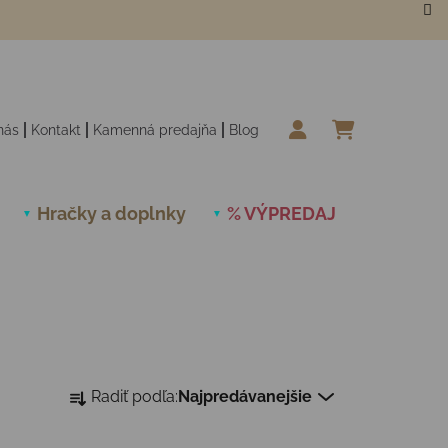
nás
Kontakt
Kamenná predajňa
Blog
NÁKUPN
Hračky a doplnky
% VÝPREDAJ
Novinky
Radenie produktov
Radiť podľa:
Najpredávanejšie