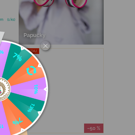
om
(1 ks)
Papučky
VÝPREDAJ
–50 %
–50 %