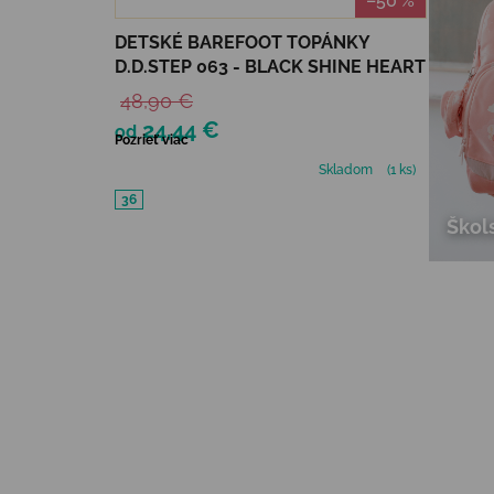
–50 %
DETSKÉ BAREFOOT TOPÁNKY
D.D.STEP 063 - BLACK SHINE HEART
48,90 €
24,44 €
od
Pozrieť viac
Skladom
(1 ks)
36
Škol