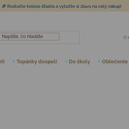
🎉 Roztočte koleso šťastia a vytočte si zľavu na celý nákup!
O 
ti
Topánky dospelí
Do školy
Oblečenie