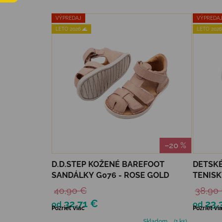
Výpis produktov
VÝPREDAJ
VÝPREDA
LETO 2026 🌊
LETO 2026
–20 %
D.D.STEP KOŽENÉ BAREFOOT
DETSKÉ
SANDÁLKY G076 - ROSE GOLD
TENISK
40,90 €
38,90
32,71 €
23,
od
od
Pozrieť viac
Pozrieť vi
Skladom
(1 ks)