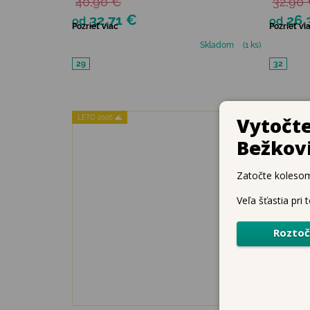
40,90 €
32,90
32,71 €
26,
od
od
Pozrieť viac
Pozrieť vi
Skladom
(1 ks)
29
32
LETO 2026 🌊
VÝPREDA
JAR 2026 