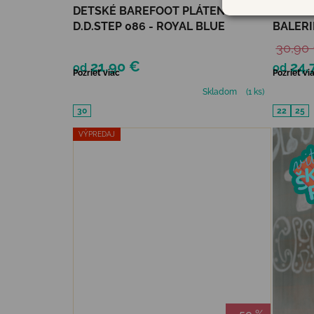
DETSKÉ BAREFOOT PLÁTENKY
D.D.ST
D.D.STEP 086 - ROYAL BLUE
BALERI
30,90
21,90 €
24,
od
od
Pozrieť viac
Pozrieť vi
Skladom
(1 ks)
30
22
25
VÝPREDAJ