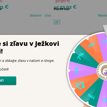
 €
32,90 €
31 €
23,02 €
od
ac
Pozrieť viac
Skladom
(1 ks)
Sklad
27
J
VÝPREDAJ
🌸
JAR 2026 🌸
–20 %