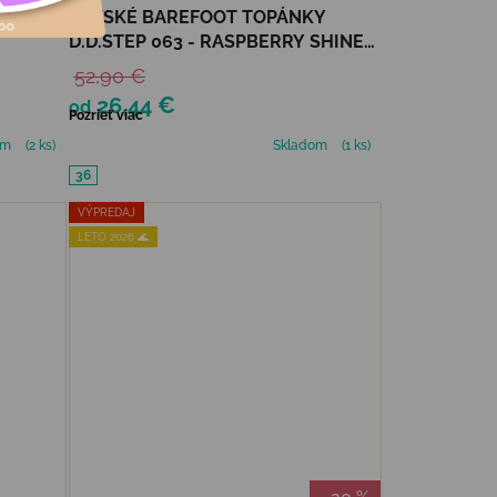
Y
DETSKÉ BAREFOOT TOPÁNKY
D.D.STEP 063 - RASPBERRY SHINE
HEART
52,90 €
26,44 €
od
Pozrieť viac
om
(2 ks)
Skladom
(1 ks)
36
VÝPREDAJ
LETO 2026 🌊