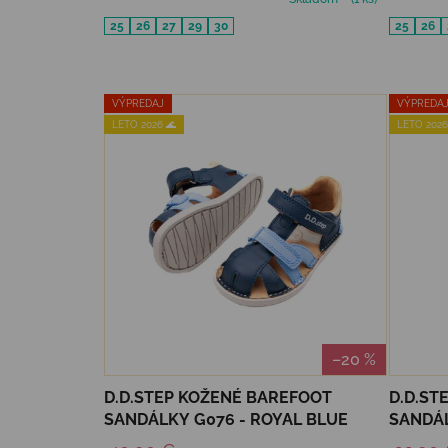
25
26
27
29
30
25
26
VÝPREDAJ
VÝPREDA
LETO 2026 🌊
LETO 2026
–20 %
D.D.STEP KOŽENÉ BAREFOOT
D.D.ST
SANDÁLKY G076 - ROYAL BLUE
SANDÁL