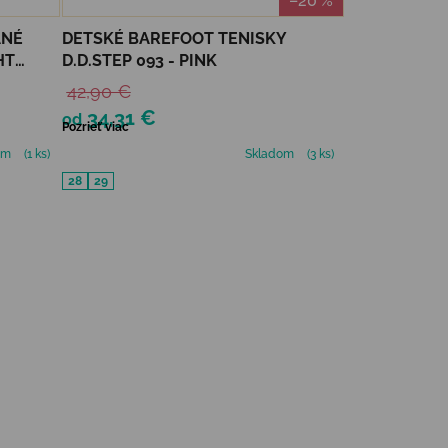
–20 %
ANÉ
DETSKÉ BAREFOOT TENISKY
HT
D.D.STEP 093 - PINK
42,90 €
34,31 €
od
Pozrieť viac
om
(1 ks)
Skladom
(3 ks)
28
29