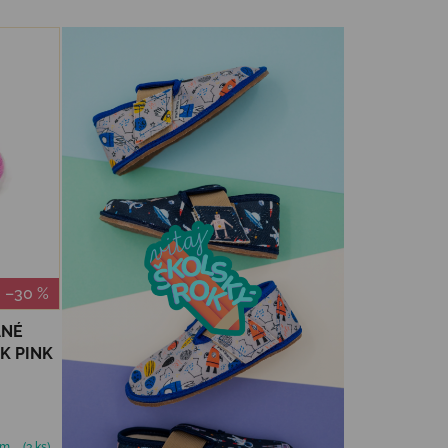
–30 %
ANÉ
RK PINK
om
(3 ks)