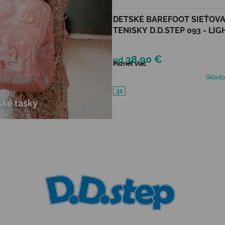
DETSKÉ BAREFOOT SIEŤOV
TENISKY D.D.STEP 093 - LIG
GREY
38,90 €
od
Pozrieť viac
Sklad
31
ské tašky
Ovládacie prvky výpisu