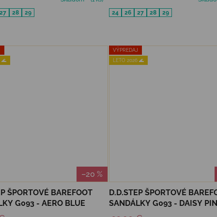
27
28
29
24
26
27
28
29
J
VÝPREDAJ
 🌊
LETO 2026 🌊
–20 %
EP ŠPORTOVÉ BAREFOOT
D.D.STEP ŠPORTOVÉ BAREF
KY G093 - AERO BLUE
SANDÁLKY G093 - DAISY PI