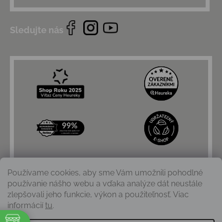
Sledujte nás
Používame cookies, aby sme Vám umožnili pohodlné
používanie nášho webu a vďaka analýze dát neustále
zlepšovali jeho funkcie, výkon a použiteľnosť. Viac
informácií
tu
.