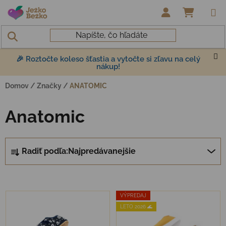
Prejsť na obsah
NÁKUP
🎉 Roztočte koleso šťastia a vytočte si zľavu na celý
nákup!
Domov
/
Značky
/
ANATOMIC
Anatomic
Radenie produktov
Radiť podľa:
Najpredávanejšie
Výpis produktov
VÝPREDAJ
LETO 2026 🌊