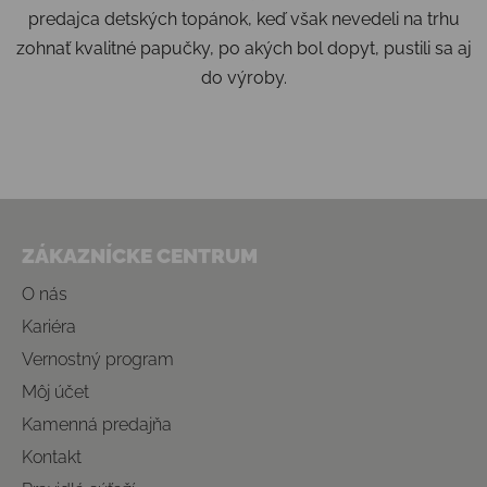
predajca detských topánok, keď však nevedeli na trhu
zohnať kvalitné papučky, po akých bol dopyt, pustili sa aj
do výroby.
Zápätie
ZÁKAZNÍCKE CENTRUM
O nás
Kariéra
Vernostný program
Môj účet
Kamenná predajňa
Kontakt