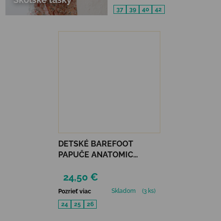
37
39
40
42
DETSKÉ BAREFOOT
PAPUČE ANATOMIC
FOOTWEAR - GAMER B
24,50 €
Skladom
(3 ks)
Pozrieť viac
24
25
26