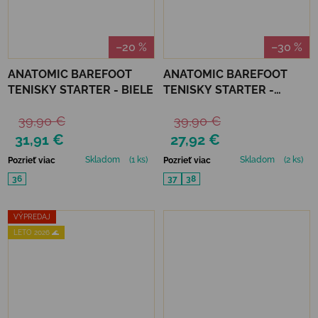
–20 %
–30 %
ANATOMIC BAREFOOT
ANATOMIC BAREFOOT
TENISKY STARTER - BIELE
TENISKY STARTER -
TMAVO MODRÁ
39,90 €
39,90 €
31,91 €
27,92 €
Skladom
(1 ks)
Skladom
(2 ks)
Pozrieť viac
Pozrieť viac
36
37
38
VÝPREDAJ
LETO 2026 🌊