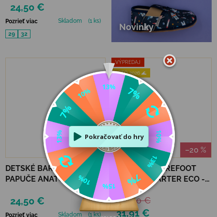
24,50 €
Skladom
(1 ks)
Pozrieť viac
Novinky
29
32
VÝPREDAJ
LETO 2026 🌊
–20 %
DETSKÉ BAREFOOT
ANATOMIC BAREFOOT
PAPUČE ANATOMIC
TENISKY STARTER ECO -
FOOTWEAR - AUTÁ B
SIVÉ
24,50 €
39,90 €
31,91 €
Skladom
(1 ks)
Pozrieť viac