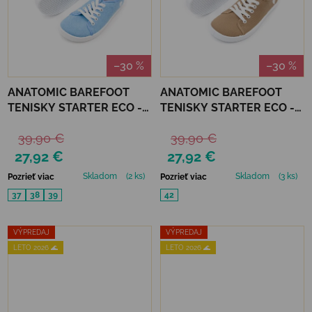
–30 %
–30 %
ANATOMIC BAREFOOT
ANATOMIC BAREFOOT
TENISKY STARTER ECO -
TENISKY STARTER ECO -
BLEDOMODRÉ
BÉŽOVÉ
39,90 €
39,90 €
27,92 €
27,92 €
Skladom
(2 ks)
Skladom
(3 ks)
Pozrieť viac
Pozrieť viac
37
38
39
42
VÝPREDAJ
VÝPREDAJ
LETO 2026 🌊
LETO 2026 🌊