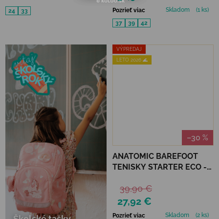
Skladom
(1 ks)
Pozrieť viac
24
33
37
39
42
VÝPREDAJ
LETO 2026 🌊
–30 %
ANATOMIC BAREFOOT
TENISKY STARTER ECO -
RUŽOVÉ
39,90 €
27,92 €
Skladom
(2 ks)
Pozrieť viac
Školské tašky