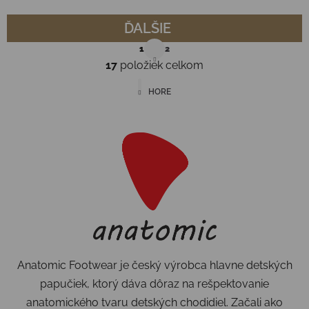
ĎALŠIE
Stránkovanie
1
2
17
položiek celkom
Ovládacie prvky výpisu
HORE
Anatomic Footwear je český výrobca hlavne detských
papučiek, ktorý dáva dôraz na rešpektovanie
anatomického tvaru detských chodidiel. Začali ako