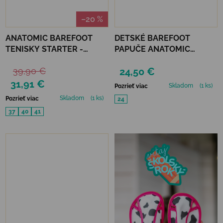
–20 %
ANATOMIC BAREFOOT
DETSKÉ BAREFOOT
TENISKY STARTER -
PAPUČE ANATOMIC
ČIERNE TRBLIETAVÉ
FOOTWEAR - DINO B
39,90 €
24,50 €
31,91 €
Skladom
(1 ks)
Pozrieť viac
Skladom
(1 ks)
Pozrieť viac
24
37
40
41