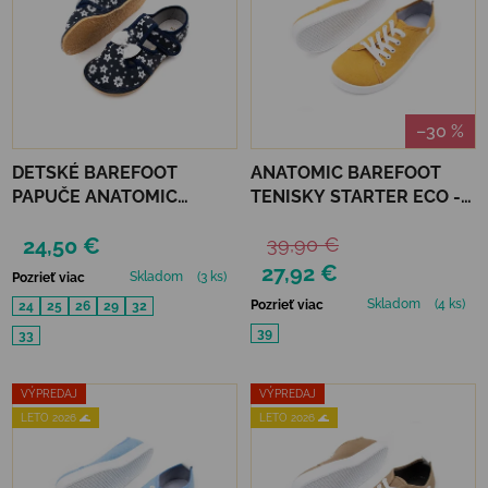
–30 %
DETSKÉ BAREFOOT
ANATOMIC BAREFOOT
PAPUČE ANATOMIC
TENISKY STARTER ECO -
FOOTWEAR - FLOWER B
ŽLTÉ
24,50 €
39,90 €
27,92 €
Skladom
(3 ks)
Pozrieť viac
Skladom
(4 ks)
Pozrieť viac
24
25
26
29
32
39
33
VÝPREDAJ
VÝPREDAJ
LETO 2026 🌊
LETO 2026 🌊