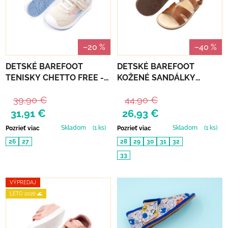
–20 %
–40 %
DETSKÉ BAREFOOT
DETSKÉ BAREFOOT
TENISKY CHETTO FREE -
KOŽENÉ SANDÁLKY
BEIGE
CHETTO - CUERO
39,90 €
44,90 €
31,91 €
26,93 €
Skladom
(1 ks)
Skladom
(1 ks)
Pozrieť viac
Pozrieť viac
26
27
28
29
30
31
32
33
VÝPREDAJ
LETO 2026 🌊