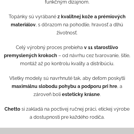
funkčným dizajnom.
Topánky sú vyrábané
z kvalitnej kože a prémiových
materiálov
, s dôrazom na pohodlie, hravosť a dlhú
životnosť.
Celý výrobný proces prebieha
v 11 starostlivo
premyslených krokoch
– od návrhu cez tvarovanie, šitie,
montáž až po kontrolu kvality a distribúciu.
Všetky modely sú navrhnuté tak, aby deťom poskytli
maximálnu slobodu pohybu a podporu pri hre
, a
zároveň boli
esteticky krásne
.
Chetto
si zakladá na poctivej ručnej práci, etickej výrobe
a dostupnosti pre každého rodiča.
Zápätie