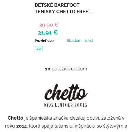
DETSKÉ BAREFOOT
TENISKY CHETTO FREE -
ARCOIRIS
39,90 €
31,91 €
Skladom
(1 ks)
Pozrieť viac
29
10
položiek celkom
Ovládacie prvky výpisu
Chetto
je španielska značka detskej obuvi, založená v
roku
2014
, ktorá spája taliansku inšpiráciu so štýlovým a