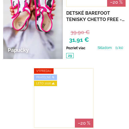
–20 %
DETSKÉ BAREFOOT
TENISKY CHETTO FREE -
ROSA
39,90 €
31,91 €
Skladom
(1 ks)
Pozrieť viac
Papučky
29
VÝPREDAJ
PRATEĽNÉ 🌀
LETO 2026 🌊
–20 %