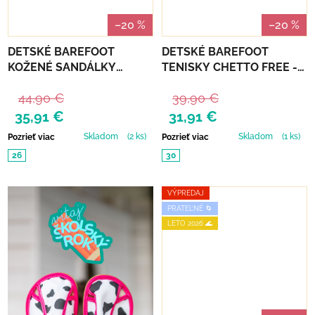
–20 %
–20 %
DETSKÉ BAREFOOT
DETSKÉ BAREFOOT
KOŽENÉ SANDÁLKY
TENISKY CHETTO FREE -
CHETTO - ZLATÉ
AZUL CIELO
44,90 €
39,90 €
35,91 €
31,91 €
Skladom
(2 ks)
Skladom
(1 ks)
Pozrieť viac
Pozrieť viac
26
30
VÝPREDAJ
PRATEĽNÉ 🌀
LETO 2026 🌊