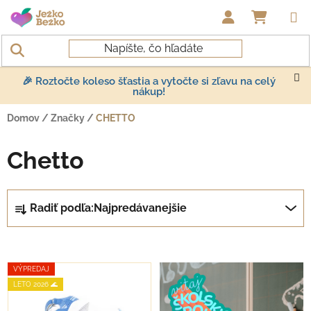
Prejsť na obsah
NÁKUP
🎉 Roztočte koleso šťastia a vytočte si zľavu na celý
nákup!
Domov
/
Značky
/
CHETTO
Chetto
Radenie produktov
Radiť podľa:
Najpredávanejšie
Výpis produktov
VÝPREDAJ
LETO 2026 🌊