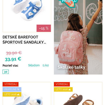
–15 %
DETSKÉ BAREFOOT
ŠPORTOVÉ SANDÁLKY
CHETTO FREE - AZUL
39,90 €
33,91 €
Skladom
(1 ks)
Pozrieť viac
Školské tašky
30
VÝPREDAJ
VÝPREDAJ
PRATEĽNÉ 🌀
LETO 2026 🌊
LETO 2026 🌊