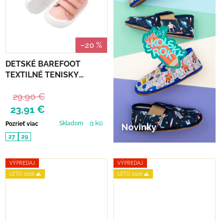
–20 %
DETSKÉ BAREFOOT
TEXTILNÉ TENISKY
CHETTO BABY FREE -
29,90 €
ROSA
23,91 €
Skladom
(1 ks)
Pozrieť viac
Novinky
27
29
VÝPREDAJ
VÝPREDAJ
LETO 2026 🌊
LETO 2026 🌊