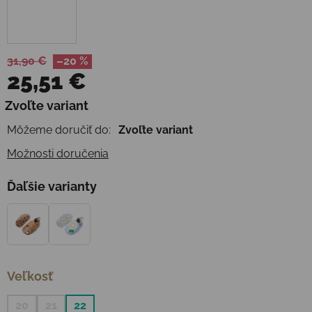
31,90 €
–20 %
25,51 €
Jednotková cena:
Zvoľte variant
Môžeme doručiť do:
Zvoľte variant
Možnosti doručenia
Ďaľšie varianty
Veľkosť
20
21
22