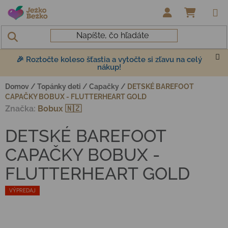
Prejsť na obsah
NÁKUP
🎉 Roztočte koleso šťastia a vytočte si zľavu na celý
nákup!
Domov
/
Topánky deti
/
Capačky
/
DETSKÉ BAREFOOT
CAPAČKY BOBUX - FLUTTERHEART GOLD
Značka:
Bobux 🇳🇿
DETSKÉ BAREFOOT
CAPAČKY BOBUX -
FLUTTERHEART GOLD
VÝPREDAJ