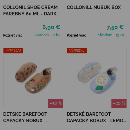
COLLONIL SHOE CREAM
COLLONILL NUBUK BOX
FAREBNÝ 60 ML - DARK
BROWN
6,90 €
7,50 €
Skladom
(2 ks)
Skladom
(3 ks)
Pozrieť viac
Pozrieť viac
VÝPREDAJ
VÝPREDAJ
–30 %
–20 %
DETSKÉ BAREFOOT
DETSKÉ BAREFOOT
CAPAČKY BOBUX -
CAPAČKY BOBUX - LEMON
BUGTOPIA CARAMEL
SKYWAY