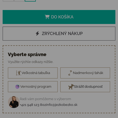
DO KOŠÍKA
ZRÝCHLENÝ NÁKUP
Vyberte správne
Využite rýchle odkazy nižšie.
Veľkostná tabuľka
Nadmerkový ťahák
Vernostný program
Strážiť dostupnosť
Radi vám pomôžeme s výberom
+421 948 123 802
info@jezkobezko.sk