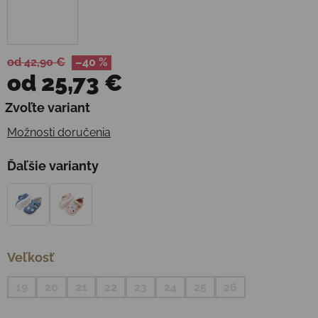
od 42,90 €
–40 %
od
25,73 €
Jednotková cena:
Zvoľte variant
Možnosti doručenia
Ďaľšie varianty
Veľkosť
19
20
21
22
23
24
25
26