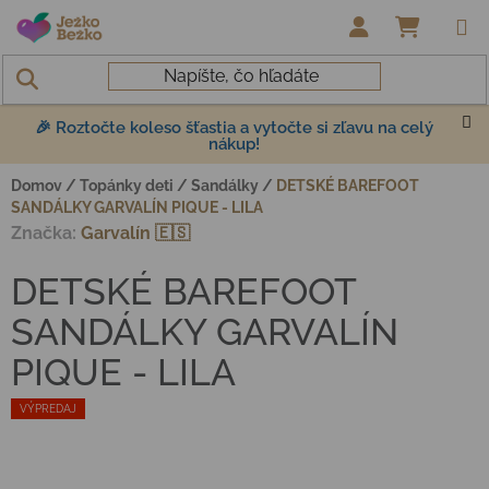
Prejsť na obsah
NÁKUP
🎉 Roztočte koleso šťastia a vytočte si zľavu na celý
nákup!
Domov
/
Topánky deti
/
Sandálky
/
DETSKÉ BAREFOOT
SANDÁLKY GARVALÍN PIQUE - LILA
Značka:
Garvalín 🇪🇸
DETSKÉ BAREFOOT
SANDÁLKY GARVALÍN
PIQUE - LILA
VÝPREDAJ