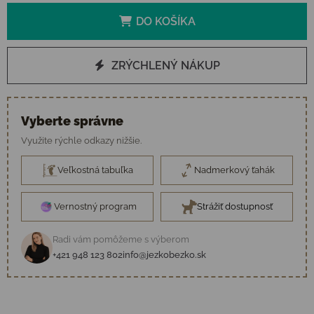
DO KOŠÍKA
ZRÝCHLENÝ NÁKUP
Vyberte správne
Využite rýchle odkazy nižšie.
Veľkostná tabuľka
Nadmerkový ťahák
Vernostný program
Strážiť dostupnosť
Radi vám pomôžeme s výberom
+421 948 123 802
info@jezkobezko.sk