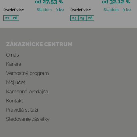
27,53 €
32,12 €
od
od
Skladom
(1 ks)
Skladom
(1 ks)
Pozrieť viac
Pozrieť viac
21
26
24
25
26
Zápätie
ZÁKAZNÍCKE CENTRUM
O nás
Kariéra
Vernostný program
Môj účet
Kamenná predajňa
Kontakt
Pravidlá súťaží
Sledovanie zásielky