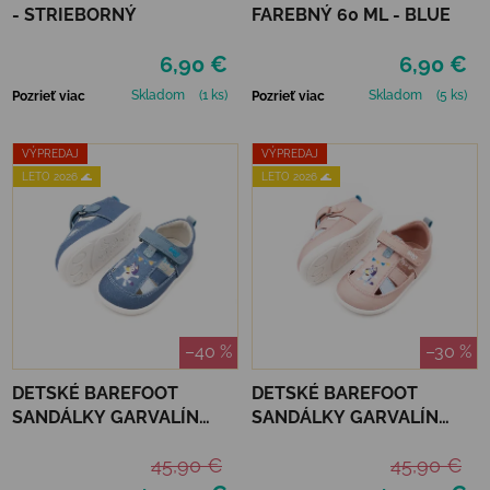
- STRIEBORNÝ
FAREBNÝ 60 ML - BLUE
6,90 €
6,90 €
Skladom
(1 ks)
Skladom
(5 ks)
Pozrieť viac
Pozrieť viac
VÝPREDAJ
VÝPREDAJ
LETO 2026 🌊
LETO 2026 🌊
–40 %
–30 %
DETSKÉ BAREFOOT
DETSKÉ BAREFOOT
SANDÁLKY GARVALÍN
SANDÁLKY GARVALÍN
PIQUE - INDIGO BLUEY
PIQUE - ROSA BLUEY
45,90 €
45,90 €