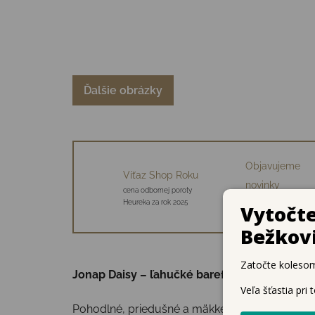
Ďalšie obrázky
Objavujeme
Víťaz Shop Roku
novinky
cena odbornej poroty
34 starostlivo vybraný
Heureka za rok 2025
značiek
Jonap Daisy – ľahučké barefoot sandálky
👣
Pohodlné, priedušné a mäkké – barefoot sandál