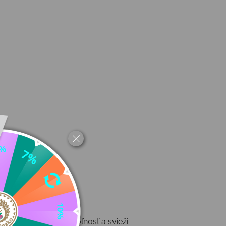
ké nohy potrebujú voľnosť a svieži