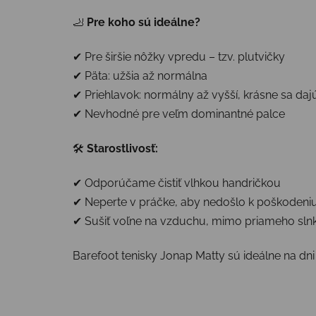
🦶
Pre koho sú ideálne?
✔ Pre širšie nôžky vpredu – tzv. plutvičky
✔ Päta: užšia až normálna
✔ Priehlavok: normálny až vyšší, krásne sa daj
✔ Nevhodné pre veľm dominantné palce
🛠
Starostlivosť:
✔ Odporúčame čistiť vlhkou handričkou
✔ Neperte v práčke, aby nedošlo k poškodeniu
✔ Sušiť voľne na vzduchu, mimo priameho slnk
Barefoot tenisky Jonap Matty sú ideálne na dn