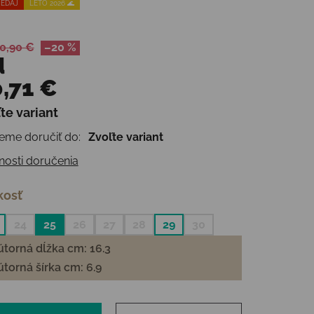
EDAJ
LETO 2026 🌊
0,90 €
–20 %
d
,71 €
te variant
otková cena:
me doručiť do:
Zvoľte variant
osti doručenia
kosť
24
25
26
27
28
29
30
torná dĺžka cm: 16.3
torná šírka cm: 6.9