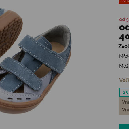
VÝPR
od 5
o
40
Zvoľ
Jedn
Môže
Možn
Veľ
23
Vnú
Vnú