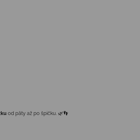
žku
od päty až po špičku. 🌿👣