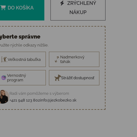
ZRÝCHLENÝ
DO KOŠÍKA
NÁKUP
yberte správne
užite rýchle odkazy nižšie.
Nadmerkový
Veľkostná tabuľka
ťahák
Vernostný
Strážiť dostupnosť
program
Radi vám pomôžeme s výberom
+421 948 123 802
info@jezkobezko.sk