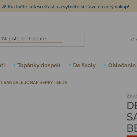
🎉 Roztočte koleso šťastia a vytočte si zľavu na celý nákup!
O 
ti
Topánky dospelí
Do školy
Oblečenie
T SANDÁLE JONAP BERRY - ŠEDÁ
Zna
D
S
B