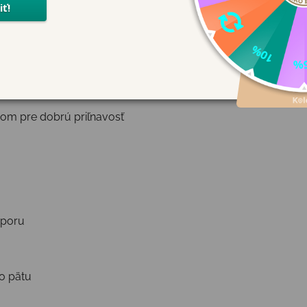
 a príjemné na nosenie.
nom pre dobrú priľnavosť
dporu
o pätu