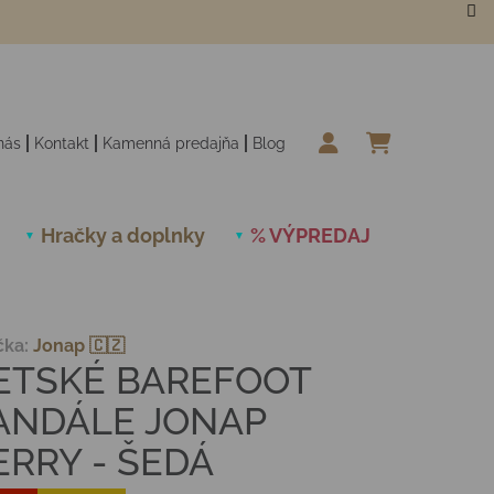
nás
Kontakt
Kamenná predajňa
Blog
NÁKUPN
Hračky a doplnky
% VÝPREDAJ
Novinky
čka:
Jonap 🇨🇿
ETSKÉ BAREFOOT
ANDÁLE JONAP
ERRY - ŠEDÁ