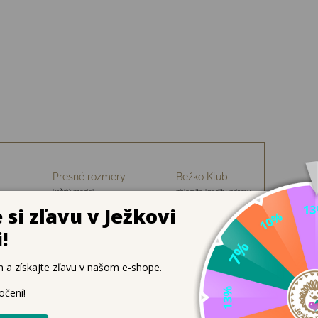
Presné rozmery
Bežko Klub
každý model
zbierajte kredity, priamu
ch
premeriavame
zľavu na nákup
ky Jonap Daisy sú ideálnou voľbou na teplejšie dni, keď dets