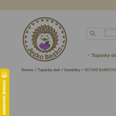
Prejsť na obsah
Topánky de
Domov
/
Topánky deti
/
Sandálky
/
DETSKÉ BAREFOO