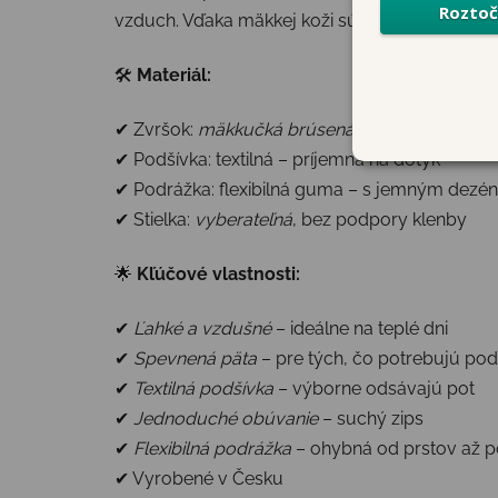
vzduch. Vďaka mäkkej koži sú naozaj pohodlné
🛠
Materiál:
✔ Zvršok:
mäkkučká brúsená koža
✔ Podšívka: textilná – príjemná na dotyk
✔ Podrážka: flexibilná guma – s jemným dezé
✔ Stielka:
vyberateľná
, bez podpory klenby
🌟
Kľúčové vlastnosti:
✔
Ľahké a vzdušné
– ideálne na teplé dni
✔
Spevnená päta
– pre tých, čo potrebujú po
✔
Textilná podšívka
– výborne odsávajú pot
✔
Jednoduché obúvanie
– suchý zips
✔
Flexibilná podrážka
– ohybná od prstov až p
✔ Vyrobené v Česku