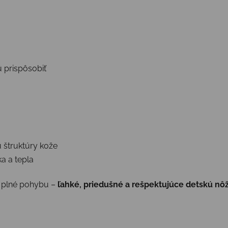
ú prispôsobiť
 štruktúry kože
a a tepla
i plné pohybu –
ľahké, priedušné a rešpektujúce detskú nô