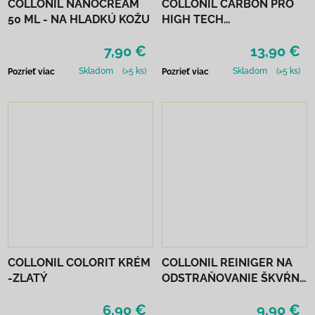
COLLONIL NANOCREAM
COLLONIL CARBON PRO
50 ML - NA HLADKÚ KOŽU
HIGH TECH
IMPREGNAČNÝ SPREJ 400
7,90 €
13,90 €
ML
Skladom
(>5 ks)
Skladom
(>5 ks)
Pozrieť viac
Pozrieť viac
COLLONIL COLORIT KRÉM
COLLONIL REINIGER NA
-ZLATÝ
ODSTRAŇOVANIE ŠKVŔN
200 ML
6,90 €
9,90 €