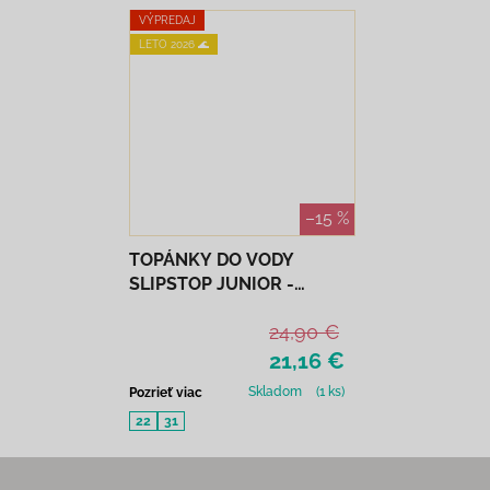
VÝPREDAJ
LETO 2026 🌊
–15 %
TOPÁNKY DO VODY
SLIPSTOP JUNIOR -
SAPHIRE
24,90 €
21,16 €
Skladom
(1 ks)
Pozrieť viac
22
31
Zápätie