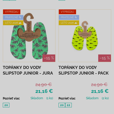
VÝPREDAJ
VÝPREDAJ
PRATEĽNÉ 🌀
PRATEĽNÉ 🌀
LETO 2026 🌊
LETO 2026 🌊
–15 %
–15 %
TOPÁNKY DO VODY
TOPÁNKY DO VODY
SLIPSTOP JUNIOR - JURA
SLIPSTOP JUNIOR - PACK
24,90 €
24,90 €
21,16 €
21,16 €
Skladom
(1 ks)
Skladom
(2 ks)
Pozrieť viac
Pozrieť viac
20
20
22