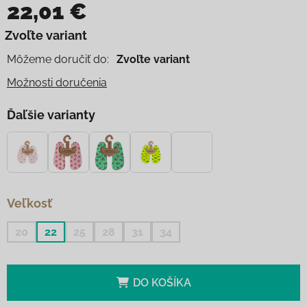
22,01 €
Jednotková cena:
Zvoľte variant
Môžeme doručiť do:
Zvoľte variant
Možnosti doručenia
Ďaľšie varianty
Veľkosť
20
22
25
28
31
34
DO KOŠÍKA