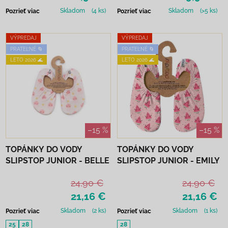
Skladom
(4 ks)
Skladom
(>5 ks)
Pozrieť viac
Pozrieť viac
VÝPREDAJ
VÝPREDAJ
PRATEĽNÉ 🌀
PRATEĽNÉ 🌀
LETO 2026 🌊
LETO 2026 🌊
–15 %
–15 %
TOPÁNKY DO VODY
TOPÁNKY DO VODY
SLIPSTOP JUNIOR - BELLE
SLIPSTOP JUNIOR - EMILY
24,90 €
24,90 €
21,16 €
21,16 €
Skladom
(2 ks)
Skladom
(1 ks)
Pozrieť viac
Pozrieť viac
25
28
28