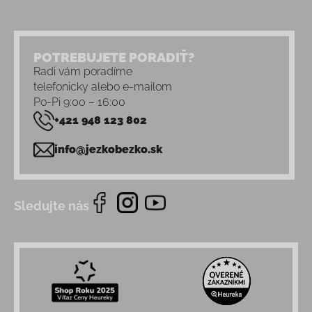
POTREBUJETE PORADIŤ?
Radi vám poradíme
telefonicky alebo e-mailom
Po-Pi 9:00 – 16:00
+421 948 123 802
info@jezkobezko.sk
Sledujte nás