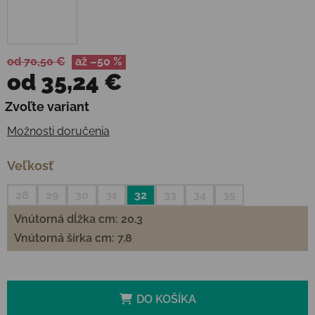
od 70,50 €
až –50 %
od
35,24 €
Jednotková cena:
Zvoľte variant
Možnosti doručenia
Veľkosť
28
29
30
31
32
33
34
35
Vnútorná dĺžka cm: 20.3
Vnútorná šírka cm: 7.8
DO KOŠÍKA