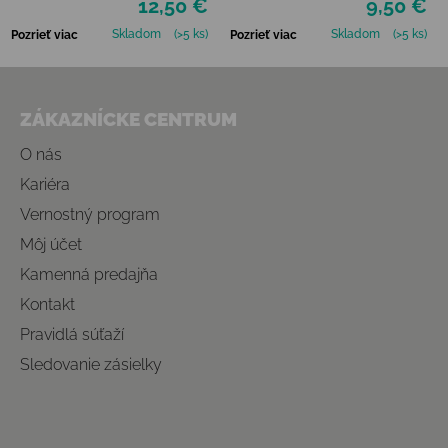
12,50 €
9,50 €
Skladom
(>5 ks)
Skladom
(>5 ks)
Pozrieť viac
Pozrieť viac
Zápätie
ZÁKAZNÍCKE CENTRUM
O nás
Kariéra
Vernostný program
Môj účet
Kamenná predajňa
Kontakt
Pravidlá súťaží
Sledovanie zásielky