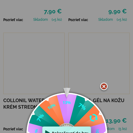
200 ML
7,90 €
9,90 €
Skladom
(>5 ks)
Skladom
(>5 ks)
Pozrieť viac
Pozrieť viac
COLLONIL WATERSTOP
COLLONIL GÉL NA KOŽU
KRÉM STREDNE HNEDÝ 75
230 ML
ml
6,90 €
13,90 €
Skladom
(2 ks)
Skladom
(5 ks)
Pozrieť viac
Pozrieť viac