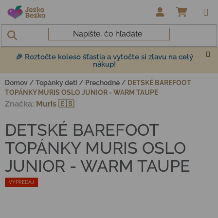
Prejsť na obsah
NÁKUP
🎉 Roztočte koleso šťastia a vytočte si zľavu na celý
nákup!
Domov
/
Topánky deti
/
Prechodné
/
DETSKÉ BAREFOOT
TOPÁNKY MURIS OSLO JUNIOR - WARM TAUPE
Značka:
Muris 🇪🇸
DETSKÉ BAREFOOT
TOPÁNKY MURIS OSLO
JUNIOR - WARM TAUPE
VÝPREDAJ