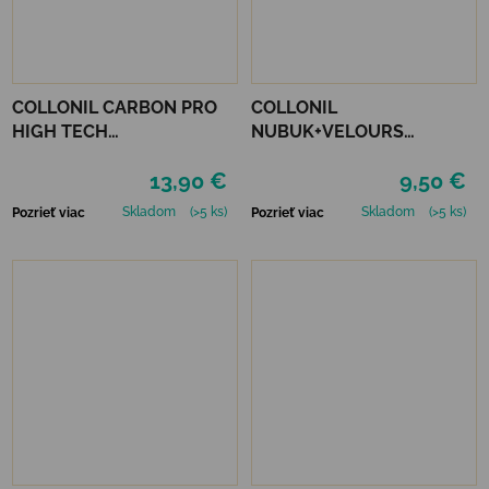
COLLONIL CARBON PRO
COLLONIL
HIGH TECH
NUBUK+VELOURS
IMPREGNAČNÝ SPREJ 400
NEUTRÁLNY
13,90 €
9,50 €
ML
Skladom
(>5 ks)
Skladom
(>5 ks)
Pozrieť viac
Pozrieť viac