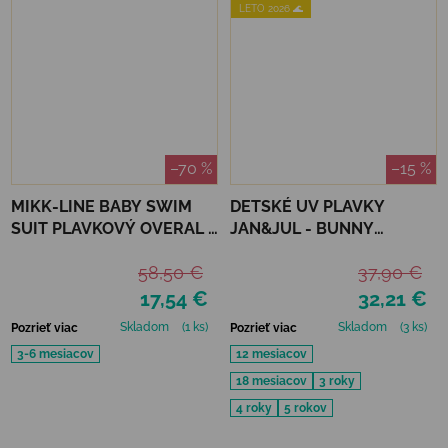
LETO 2026 🌊
–70 %
–15 %
MIKK-LINE BABY SWIM
DETSKÉ UV PLAVKY
SUIT PLAVKOVÝ OVERAL -
JAN&JUL - BUNNY
METAL SHARK
FLOWERS
58,50 €
37,90 €
17,54 €
32,21 €
Skladom
(1 ks)
Skladom
(3 ks)
Pozrieť viac
Pozrieť viac
3-6 mesiacov
12 mesiacov
18 mesiacov
3 roky
4 roky
5 rokov