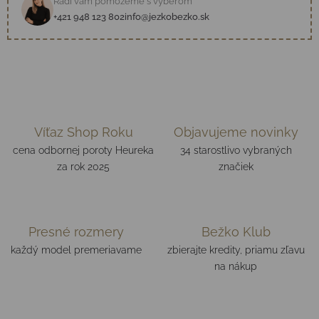
Radi vám pomôžeme s výberom
+421 948 123 802
info@jezkobezko.sk
Víťaz Shop Roku
Objavujeme novinky
cena odbornej poroty Heureka
34 starostlivo vybraných
za rok 2025
značiek
Presné rozmery
Bežko Klub
každý model premeriavame
zbierajte kredity, priamu zľavu
na nákup