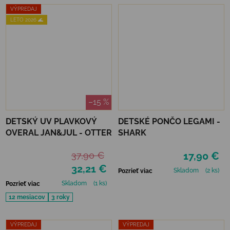
VÝPREDAJ
LETO 2026 🌊
–15 %
DETSKÝ UV PLAVKOVÝ
DETSKÉ PONČO LEGAMI -
OVERAL JAN&JUL - OTTER
SHARK
37,90 €
17,90 €
32,21 €
Skladom
(2 ks)
Pozrieť viac
Skladom
(1 ks)
Pozrieť viac
12 mesiacov
3 roky
VÝPREDAJ
VÝPREDAJ