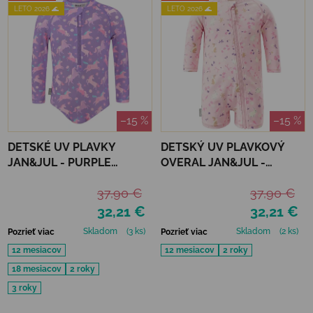
LETO 2026 🌊
LETO 2026 🌊
–15 %
–15 %
DETSKÉ UV PLAVKY
DETSKÝ UV PLAVKOVÝ
JAN&JUL - PURPLE
OVERAL JAN&JUL -
UNICORN
BUNNY FLOWERS
37,90 €
37,90 €
32,21 €
32,21 €
Skladom
(3 ks)
Skladom
(2 ks)
Pozrieť viac
Pozrieť viac
12 mesiacov
12 mesiacov
2 roky
18 mesiacov
2 roky
3 roky