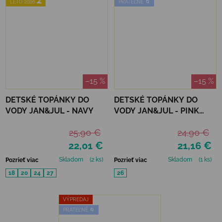
LETO 2026 🌊
PRATEĽNÉ 🌀
–15 %
–15 %
DETSKÉ TOPÁNKY DO
DETSKÉ TOPÁNKY DO
VODY JAN&JUL - NAVY
VODY JAN&JUL - PINK
PRAIRIE
25,90 €
24,90 €
22,01 €
21,16 €
Skladom
(2 ks)
Skladom
(1 ks)
Pozrieť viac
Pozrieť viac
18
20
24
27
26
VÝPREDAJ
PRATEĽNÉ 🌀