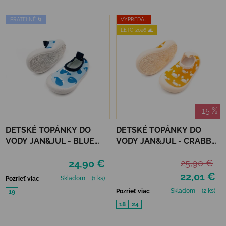
PRATEĽNÉ 🌀
VÝPREDAJ
LETO 2026 🌊
–15 %
DETSKÉ TOPÁNKY DO
DETSKÉ TOPÁNKY DO
VODY JAN&JUL - BLUE
VODY JAN&JUL - CRABBY
WHALE
CRAB
24,90 €
25,90 €
22,01 €
Skladom
(1 ks)
Pozrieť viac
Skladom
(2 ks)
Pozrieť viac
19
18
24