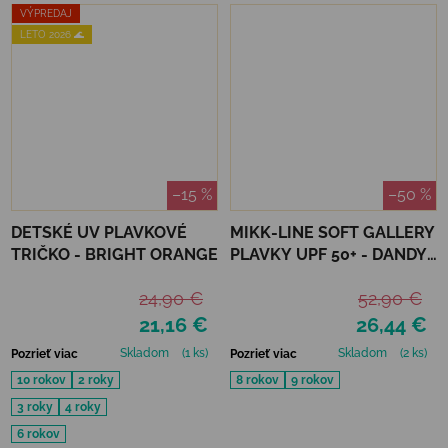
VÝPREDAJ
LETO 2026 🌊
–15 %
–50 %
DETSKÉ UV PLAVKOVÉ
MIKK-LINE SOFT GALLERY
TRIČKO - BRIGHT ORANGE
PLAVKY UPF 50+ - DANDY
BUGS
24,90 €
52,90 €
21,16 €
26,44 €
Skladom
(1 ks)
Skladom
(2 ks)
Pozrieť viac
Pozrieť viac
10 rokov
2 roky
8 rokov
9 rokov
3 roky
4 roky
6 rokov