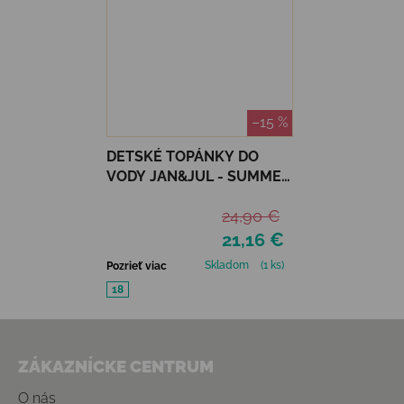
–15 %
DETSKÉ TOPÁNKY DO
VODY JAN&JUL - SUMMER
CITRUS
24,90 €
21,16 €
Skladom
(1 ks)
Pozrieť viac
18
Zápätie
ZÁKAZNÍCKE CENTRUM
O nás