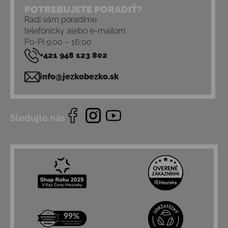
POTREBUJETE PORADIŤ?
Radi vám poradíme
telefonicky alebo e-mailom
Po-Pi 9:00 – 16:00
+421 948 123 802
info@jezkobezko.sk
Sledujte nás