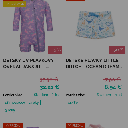
LETO 2026 🌊
–15 %
–50 %
DETSKÝ UV PLAVKOVÝ
DETSKÉ PLAVKY LITTLE
OVERAL JAN&JUL -
DUTCH - OCEAN DREAMS
PURPLE UNICORN
BLUE
37,90 €
17,90 €
32,21 €
8,94 €
Skladom
(2 ks)
Skladom
(1 ks)
Pozrieť viac
Pozrieť viac
18 mesiacov
2 roky
74/80
3 roky
VÝPREDAJ
VÝPREDAJ