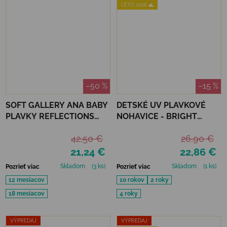
LETO 2026 🌊
–50 %
–15 %
SOFT GALLERY ANA BABY
DETSKÉ UV PLAVKOVÉ
PLAVKY REFLECTIONS
NOHAVICE - BRIGHT
PURPLE UPF 50+
ORANGE
42,50 €
26,90 €
21,24 €
22,86 €
Skladom
(3 ks)
Skladom
(1 ks)
Pozrieť viac
Pozrieť viac
12 mesiacov
10 rokov
2 roky
18 mesiacov
4 roky
VÝPREDAJ
VÝPREDAJ