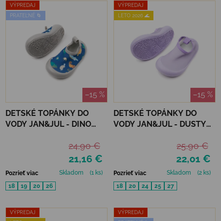
VÝPREDAJ
VÝPREDAJ
PRATEĽNÉ 🌀
LETO 2026 🌊
–15 %
–15 %
DETSKÉ TOPÁNKY DO
DETSKÉ TOPÁNKY DO
VODY JAN&JUL - DINO
VODY JAN&JUL - DUSTY
BUDDIES
PINK
24,90 €
25,90 €
21,16 €
22,01 €
Skladom
(1 ks)
Skladom
(2 ks)
Pozrieť viac
Pozrieť viac
18
19
20
26
18
20
24
25
27
VÝPREDAJ
VÝPREDAJ