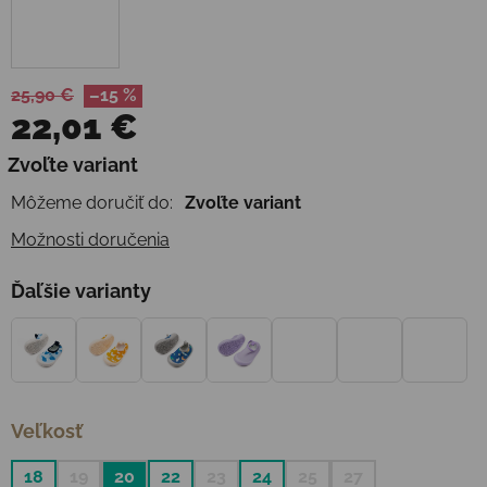
25,90 €
–15 %
22,01 €
Jednotková cena:
Zvoľte variant
Môžeme doručiť do:
Zvoľte variant
Možnosti doručenia
Ďaľšie varianty
Veľkosť
18
19
20
22
23
24
25
27