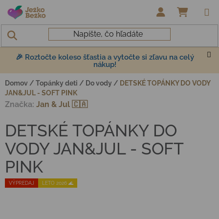
Prejsť na obsah
NÁKUP
🎉 Roztočte koleso šťastia a vytočte si zľavu na celý
nákup!
Domov
/
Topánky deti
/
Do vody
/
DETSKÉ TOPÁNKY DO VODY
JAN&JUL - SOFT PINK
Značka:
Jan & Jul 🇨🇦
DETSKÉ TOPÁNKY DO
VODY JAN&JUL - SOFT
PINK
VÝPREDAJ
LETO 2026 🌊