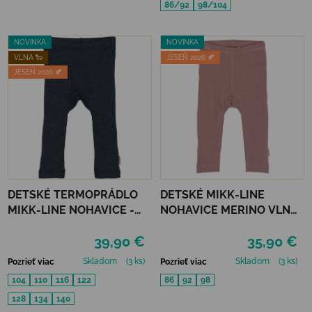
86/92
98/104
NOVINKA
NOVINKA
VLNA 🐑
JESEŇ 2026 🍂
JESEŇ 2026 🍂
DETSKÉ TERMOPRÁDLO
DETSKÉ MIKK-LINE
MIKK-LINE NOHAVICE -
NOHAVICE MERINO VLNA
MELANGE BLUE NIGHTS
A BAMBUS - TWILIGHT
39,90 €
35,90 €
MAUVE
Skladom
(3 ks)
Skladom
(3 ks)
Pozrieť viac
Pozrieť viac
104
110
116
122
86
92
98
128
134
140