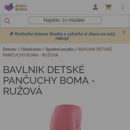
Prejsť na obsah
NÁKUP
🎉 Roztočte koleso šťastia a vytočte si zľavu na celý
nákup!
Domov
/
Oblečenie
/
Spodné prádlo
/
BAVLNIK DETSKÉ
PANČUCHY BOMA - RUŽOVÁ
BAVLNIK DETSKÉ
PANČUCHY BOMA -
RUŽOVÁ