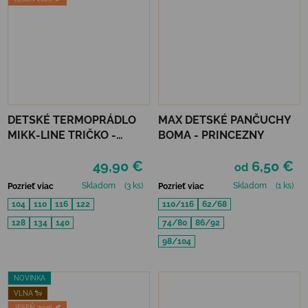
DETSKÉ TERMOPRÁDLO
MAX DETSKÉ PANČUCHY
MIKK-LINE TRIČKO -
BOMA - PRINCEZNY
MELANGE DENVER
49,90 €
6,50 €
od
Skladom
(3 ks)
Skladom
(1 ks)
Pozrieť viac
Pozrieť viac
104
110
116
122
110/116
62/68
128
134
140
74/80
86/92
98/104
NOVINKA
VLNA 🐑
JESEŇ 2026 🍂