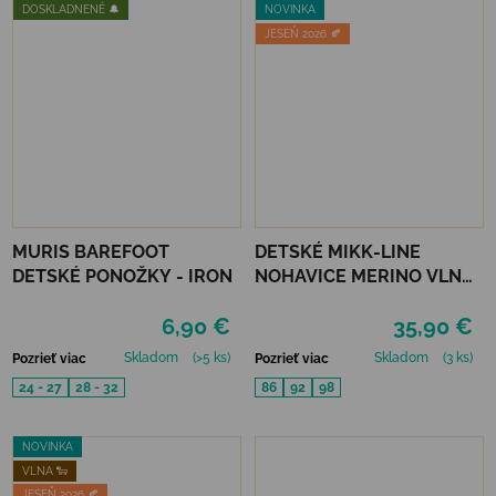
DOSKLADNENÉ 🔔
NOVINKA
JESEŇ 2026 🍂
MURIS BAREFOOT
DETSKÉ MIKK-LINE
DETSKÉ PONOŽKY - IRON
NOHAVICE MERINO VLNA
A BAMBUS - BLUE NIGHTS
6,90 €
35,90 €
Skladom
(>5 ks)
Skladom
(3 ks)
Pozrieť viac
Pozrieť viac
24 - 27
28 - 32
86
92
98
NOVINKA
VLNA 🐑
JESEŇ 2026 🍂