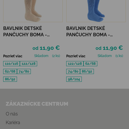
BAVLNIK DETSKÉ
BAVLNIK DETSKÉ
PANČUCHY BOMA -
PANČUCHY BOMA -
SMOTANOVÉ
SVETLÁ MODRÁ
11,90 €
11,90 €
od
od
Skladom
(2 ks)
Skladom
(1 ks)
Pozrieť viac
Pozrieť viac
110/116
122/128
122/128
62/68
62/68
74/80
74/80
86/92
86/92
98/104
Zápätie
ZÁKAZNÍCKE CENTRUM
O nás
Kariéra