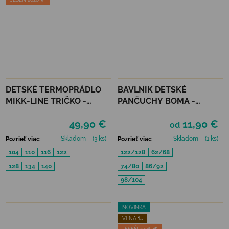
DETSKÉ TERMOPRÁDLO
BAVLNIK DETSKÉ
MIKK-LINE TRIČKO -
PANČUCHY BOMA -
MELANGE BLUE NIGHTS
SVETLÁ MODRÁ
49,90 €
11,90 €
od
Skladom
(3 ks)
Skladom
(1 ks)
Pozrieť viac
Pozrieť viac
104
110
116
122
122/128
62/68
128
134
140
74/80
86/92
98/104
NOVINKA
VLNA 🐑