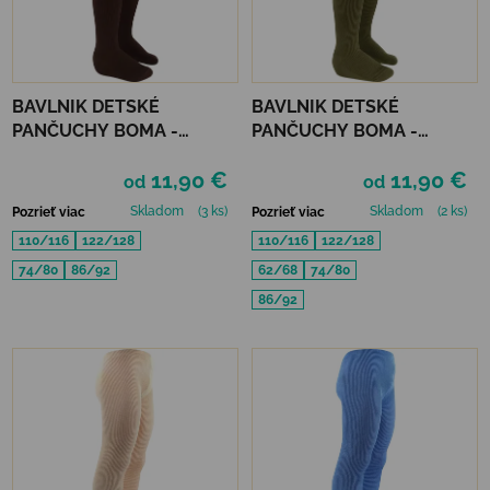
BAVLNIK DETSKÉ
BAVLNIK DETSKÉ
PANČUCHY BOMA -
PANČUCHY BOMA -
HNEDÉ
OLIVOVÁ
11,90 €
11,90 €
od
od
Skladom
(3 ks)
Skladom
(2 ks)
Pozrieť viac
Pozrieť viac
110/116
122/128
110/116
122/128
74/80
86/92
62/68
74/80
86/92