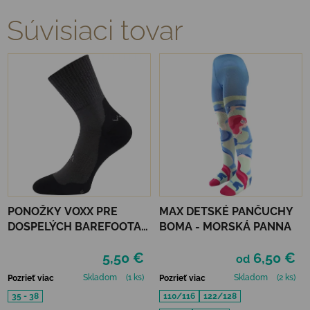
Súvisiaci tovar
PONOŽKY VOXX PRE
MAX DETSKÉ PANČUCHY
DOSPELÝCH BAREFOOTAN
BOMA - MORSKÁ PANNA
FROTÉ - TMAVO ŠEDÉ
5,50 €
6,50 €
od
Skladom
(1 ks)
Skladom
(2 ks)
Pozrieť viac
Pozrieť viac
35 - 38
110/116
122/128