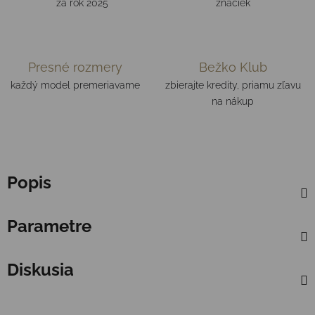
za rok 2025
značiek
Presné rozmery
Bežko Klub
každý model premeriavame
zbierajte kredity, priamu zľavu
na nákup
Popis
Parametre
Diskusia