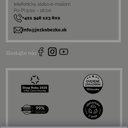
telefonicky alebo e-mailom
Po-Pi 9:00 – 16:00
+421 948 123 802
info@jezkobezko.sk
Sledujte nás