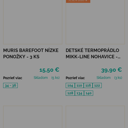
JESEŇ 2026 🍂
MURIS BAREFOOT NÍZKE
DETSKÉ TERMOPRÁDLO
PONOŽKY - 3 KS
MIKK-LINE NOHAVICE -
MELANGE OFFWHITE
15,50 €
39,90 €
Skladom
(5 ks)
Skladom
(3 ks)
Pozrieť viac
Pozrieť viac
34 - 36
104
110
116
122
128
134
140