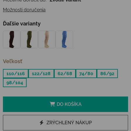
Možnosti doručenia
Ďaľšie varianty
Veľkosť
110/116
122/128
62/68
74/80
86/92
98/104
DO KOŠÍKA
ZRÝCHLENÝ NÁKUP