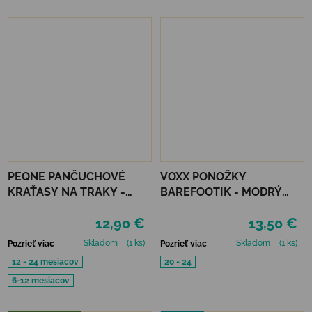
PEQNE PANČUCHOVÉ
VOXX PONOŽKY
KRAŤASY NA TRAKY -
BAREFOOTIK - MODRÝ
FRANCÚZSKA MODRÁ
MIX 3 KS
12,90 €
13,50 €
Skladom
(1 ks)
Skladom
(1 ks)
Pozrieť viac
Pozrieť viac
12 - 24 mesiacov
20 - 24
6-12 mesiacov