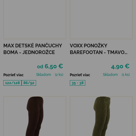
MAX DETSKÉ PANČUCHY
VOXX PONOŽKY
BOMA - JEDNOROŽCE
BAREFOOTAN - TMAVO
MODRÉ
6,50 €
4,90 €
od
Skladom
(2 ks)
Skladom
(1 ks)
Pozrieť viac
Pozrieť viac
122/128
86/92
35 - 38