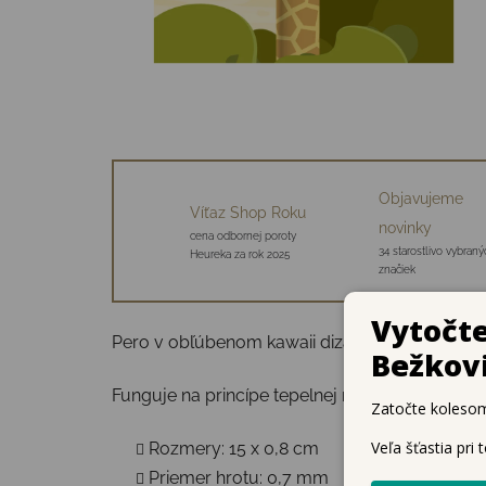
Objavujeme
Víťaz Shop Roku
novinky
cena odbornej poroty
34 starostlivo vybraný
Heureka za rok 2025
značiek
Pero v obľúbenom kawaii dizajne je ideálne pr
Funguje na princípe tepelnej reakcie - trením 
Rozmery: 15 x 0,8 cm
Priemer hrotu: 0,7 mm