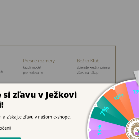
Presné rozmery
Bežko Klub
každý model
zbierajte kredity, priamu
ch
premeriavame
zľavu na nákup
e školákov, ak urobia chybu, jednoducho ju zmažú a je to.
atrament mení svoje vlastnosti a stáva sa priehľadným.