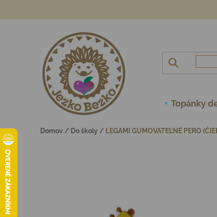
Prejsť na obsah
Topánky de
Domov
/
Do školy
/
LEGAMI GUMOVATEĽNÉ PERO (ČIER