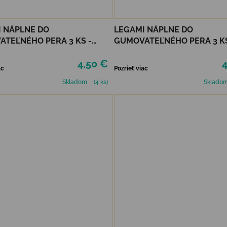
 NÁPLNE DO
LEGAMI NÁPLNE DO
TEĽNÉHO PERA 3 KS -
GUMOVATEĽNÉHO PERA 3 KS
É
ČIERNE
4,50 €
4
ac
Pozrieť viac
Skladom
(4 ks)
Sklado