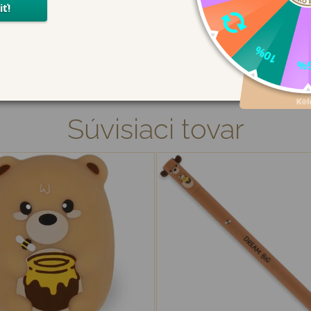
dusenia malými časťami.
Súvisiaci tovar