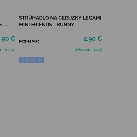
STRÚHADLO NA CERUZKY LEGAMI
 -
MINI FRIENDS - BUNNY
,50 €
2,90 €
Pozrieť viac
m
(>5 ks)
Skladom
(1 ks)
PRATEĽNÉ 🌀