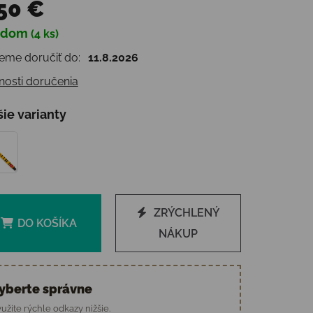
50 €
adom
(4 ks)
otková cena:
me doručiť do:
11.8.2026
osti doručenia
šie varianty
ZRÝCHLENÝ
DO KOŠÍKA
NÁKUP
yberte správne
užite rýchle odkazy nižšie.