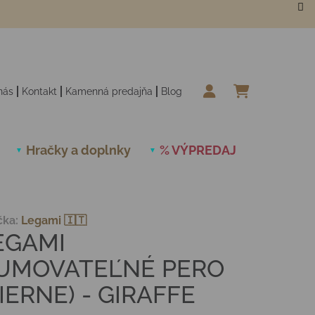
nás
Kontakt
Kamenná predajňa
Blog
NÁKUPN
Hračky a doplnky
% VÝPREDAJ
Novinky
čka:
Legami 🇮🇹
EGAMI
UMOVATEĽNÉ PERO
ČIERNE) - GIRAFFE