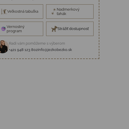
Nadmerkový
Veľkostná tabuľka
ťahák
Vernostný
Strážiť dostupnosť
program
Radi vám pomôžeme s výberom
+421 948 123 802
info@jezkobezko.sk