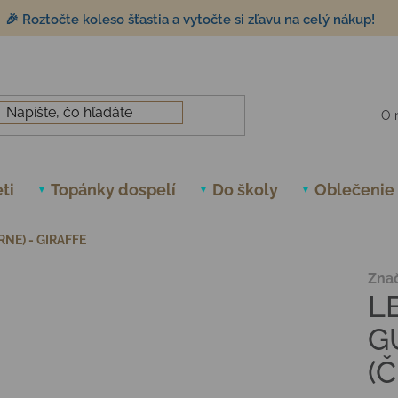
🎉 Roztočte koleso šťastia a vytočte si zľavu na celý nákup!
O 
ti
Topánky dospelí
Do školy
Oblečenie
NE) - GIRAFFE
Zna
L
G
(