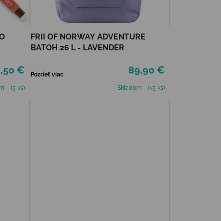
O
FRII OF NORWAY ADVENTURE
BATOH 26 L - LAVENDER
,50 €
89,90 €
Pozrieť viac
om
(5 ks)
Skladom
(>5 ks)