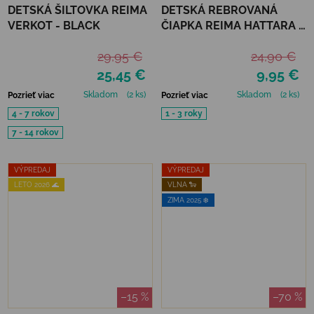
DETSKÁ ŠILTOVKA REIMA
DETSKÁ REBROVANÁ
VERKOT - BLACK
ČIAPKA REIMA HATTARA -
CINNAMON BROWN
29,95 €
24,90 €
25,45 €
9,95 €
Skladom
(2 ks)
Skladom
(2 ks)
Pozrieť viac
Pozrieť viac
4 - 7 rokov
1 - 3 roky
7 - 14 rokov
VÝPREDAJ
VÝPREDAJ
LETO 2026 🌊
VLNA 🐑
ZIMA 2025 ❄️
–15 %
–70 %