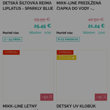
DETSKÁ ŠILTOVKA REIMA
MIKK-LINE PREDĹŽENÁ
LIPLATUS - SPARKLY BLUE
ČIAPKA DO VODY -
NOUGAT
29,95 €
42,50 €
25,45 €
21,24 €
Skladom
(2 ks)
Skladom
(3 ks)
Pozrieť viac
Pozrieť viac
7 - 14 rokov
6-12 mesiacov
VÝPREDAJ
VÝPREDAJ
LETO 2026 🌊
–50 %
–15 %
MIKK-LINE LETNÝ
DETSKÝ UV KLOBÚK