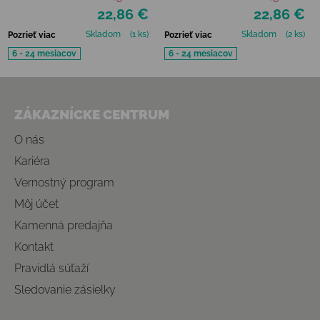
22,86 €
22,86 €
Skladom
(1 ks)
Skladom
(2 ks)
Pozrieť viac
Pozrieť viac
6 - 24 mesiacov
6 - 24 mesiacov
Zápätie
ZÁKAZNÍCKE CENTRUM
O nás
Kariéra
Vernostný program
Môj účet
Kamenná predajňa
Kontakt
Pravidlá súťaží
Sledovanie zásielky