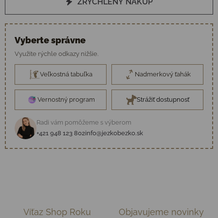
ZRÝCHLENÝ NÁKUP
Vyberte správne
Využite rýchle odkazy nižšie.
Veľkostná tabuľka
Nadmerkový ťahák
Vernostný program
Strážiť dostupnosť
Radi vám pomôžeme s výberom
+421 948 123 802
info@jezkobezko.sk
Víťaz Shop Roku
Objavujeme novinky