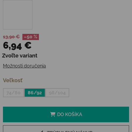
13,90 €
–50 %
6,94 €
Jednotková cena:
Zvoľte variant
Možnosti doručenia
Veľkosť
74/80
86/92
98/104
DO KOŠÍKA