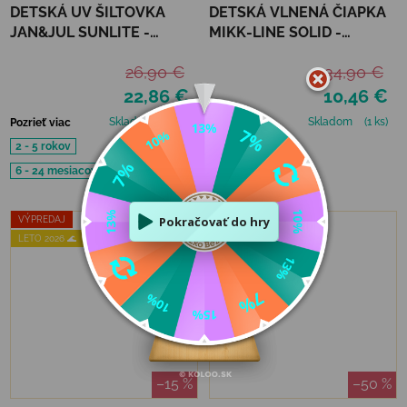
DETSKÁ UV ŠILTOVKA
DETSKÁ VLNENÁ ČIAPKA
JAN&JUL SUNLITE -
MIKK-LINE SOLID -
LAVENDER
DARKEST SPROUSE
26,90 €
34,90 €
22,86 €
10,46 €
Skladom
(1 ks)
Skladom
(1 ks)
Pozrieť viac
Pozrieť viac
2 - 5 rokov
86/92
6 - 24 mesiacov
VÝPREDAJ
VÝPREDAJ
LETO 2026 🌊
–15 %
–50 %