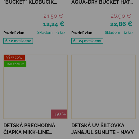
"BUCKET" KLOBÚČIK
AQUA-DRY BUCKET HAT
CUMIN - UPF 50+
JAN&JUL - OTTER
24,50 €
26,90 €
12,24 €
22,86 €
Skladom
(1 ks)
Skladom
(2 ks)
Pozrieť viac
Pozrieť viac
6-12 mesiacov
6 - 24 mesiacov
VÝPREDAJ
JAR 2026 🌸
–50 %
DETSKÁ PRECHODNÁ
DETSKÁ UV ŠILTOVKA
ČIAPKA MIKK-LINE
JAN&JUL SUNLITE - NAVY