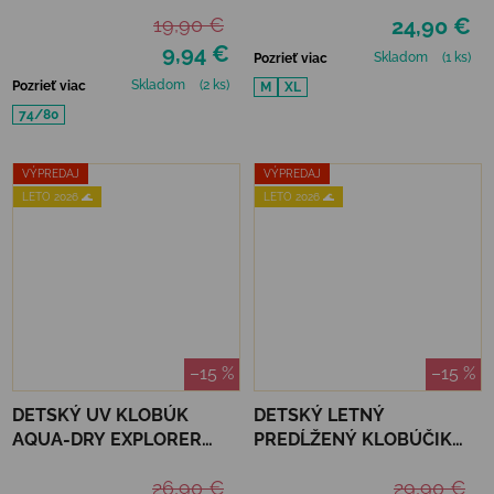
VISCOSE - FADED DENIM
19,90 €
24,90 €
9,94 €
Skladom
(1 ks)
Pozrieť viac
Skladom
(2 ks)
Pozrieť viac
M
XL
74/80
VÝPREDAJ
VÝPREDAJ
LETO 2026 🌊
LETO 2026 🌊
–15 %
–15 %
DETSKÝ UV KLOBÚK
DETSKÝ LETNÝ
AQUA-DRY EXPLORER
PREDĹŽENÝ KLOBÚČIK
HAT JAN&JUL - LAVENDER
MIKK-LINE - BUTTERFLY
26,90 €
29,90 €