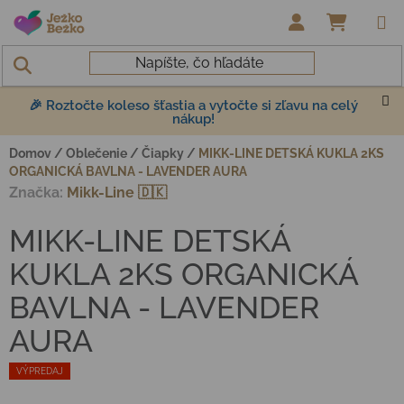
Prejsť na obsah
NÁKUP
🎉 Roztočte koleso šťastia a vytočte si zľavu na celý
nákup!
Domov
/
Oblečenie
/
Čiapky
/
MIKK-LINE DETSKÁ KUKLA 2KS
ORGANICKÁ BAVLNA - LAVENDER AURA
Značka:
Mikk-Line 🇩🇰
MIKK-LINE DETSKÁ
KUKLA 2KS ORGANICKÁ
BAVLNA - LAVENDER
AURA
VÝPREDAJ