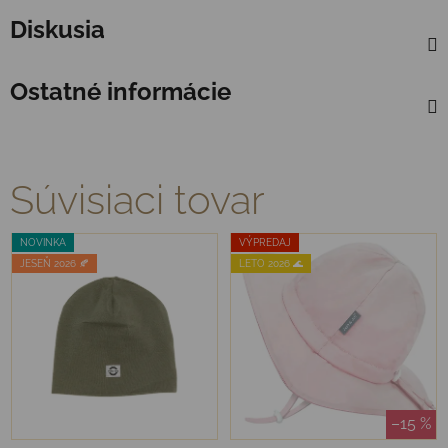
Diskusia
Ostatné informácie
Súvisiaci tovar
NOVINKA
VÝPREDAJ
JESEŇ 2026 🍂
LETO 2026 🌊
–15 %