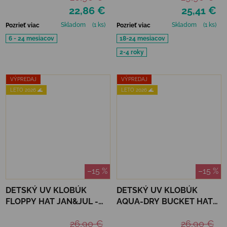
22,86 €
25,41 €
Skladom
(1 ks)
Skladom
(1 ks)
Pozrieť viac
Pozrieť viac
6 - 24 mesiacov
18-24 mesiacov
2-4 roky
VÝPREDAJ
VÝPREDAJ
LETO 2026 🌊
LETO 2026 🌊
–15 %
–15 %
DETSKÝ UV KLOBÚK
DETSKÝ UV KLOBÚK
FLOPPY HAT JAN&JUL -
AQUA-DRY BUCKET HAT
SAND
JAN&JUL - BRIGHT
26,90 €
26,90 €
ORANGE