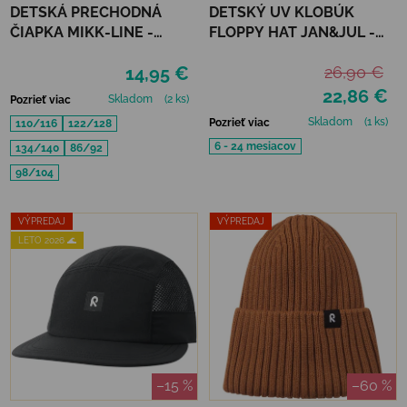
DETSKÁ PRECHODNÁ
DETSKÝ UV KLOBÚK
ČIAPKA MIKK-LINE -
FLOPPY HAT JAN&JUL -
DUSTY OLIVE
SOFT PINK
14,95 €
26,90 €
22,86 €
Skladom
(2 ks)
Pozrieť viac
Skladom
(1 ks)
Pozrieť viac
110/116
122/128
6 - 24 mesiacov
134/140
86/92
98/104
VÝPREDAJ
VÝPREDAJ
LETO 2026 🌊
–15 %
–60 %