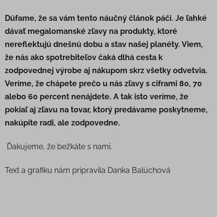
Dúfame, že sa vám tento náučný článok páči. Je ľahké
dávať megalomanské zľavy na produkty, ktoré
nereflektujú dnešnú dobu a stav našej planéty. Viem,
že nás ako spotrebiteľov čaká dlhá cesta k
zodpovednej výrobe aj nákupom skrz všetky odvetvia.
Veríme, že chápete prečo u nás zľavy s ciframi 80, 70
alebo 60 percent nenájdete. A tak isto veríme, že
pokiaľ aj zľavu na tovar, ktorý predávame poskytneme,
nakúpite radi, ale zodpovedne.
Ďakujeme, že bežkáte s nami.
Text a grafiku nám pripravila Danka Balúchová