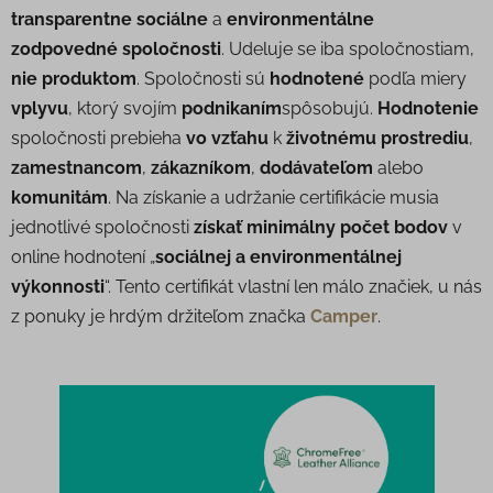
transparentne sociálne
a
environmentálne
zodpovedné spoločnosti
. Udeluje se iba spoločnostiam,
nie produktom
. Spoločnosti sú
hodnotené
podľa miery
vplyvu
, ktorý svojím
podnikaním
spôsobujú.
Hodnotenie
spoločnosti prebieha
vo vzťahu
k
životnému prostrediu
,
zamestnancom
,
zákazníkom
,
dodávateľom
alebo
komunitám
. Na získanie a udržanie certifikácie musia
jednotlivé spoločnosti
získať minimálny počet bodov
v
online hodnotení „
sociálnej a environmentálnej
výkonnosti
“. Tento certifikát vlastní len málo značiek, u nás
z ponuky je hrdým držiteľom značka
Camper
.