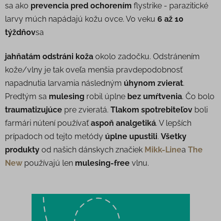
sa ako
prevencia pred ochorením
flystrike - parazitické
larvy múch napádajú kožu ovce. Vo veku
6 až 10
týždňov
sa
jahňatám odstráni koža
okolo zadočku. Odstránením
kože/vlny je tak oveľa menšia pravdepodobnosť
napadnutia larvamia následným
úhynom zvierat
.
Predtým sa
mulesing
robil úplne
bez umŕtvenia
. Čo bolo
traumatizujúce
pre zvieratá.
Tlakom spotrebiteľov
boli
farmári nútení používať
aspoň analgetiká
. V lepších
prípadoch od tejto metódy
úplne upustili
.
Všetky
produkty
od našich dánskych značiek
Mikk-Line
a
The
New
používajú len
mulesing-free
vlnu.