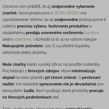
Chceme vám priblížiť, že aj
zodpovedné vyberanie
značiek
, ktoré predávame v
JEŽKO BEŽKO
má
opodstatnenie. Veríme, že ak
zodpovedne
pristupujeme k
celému
procesu
výberu
,
testovania produktov
a
následnému
predaju overeného sortimentu
topánok
alebo
oblečenia, o
dzrkadlí sa to aj na vašom nákupe.
Nakupujete potrebné
, 100 % využiteľné topánky,
oblečenie alebo doplnky.
Naše značky
kladú vysoký dôraz na použité materiály.
Pochádzajú z
férových zdrojov
, ktoré
minimalizujú
dopad
na našu planétu
pri chove zvierat
, či
pestovaní
rastlín
. Ich následné
spracovanie nie je devastačné
pre
ekosystém.
Ľudia
, ktorí vyrábajú dané produkty
pracujú
vo férových podmienkach
atď.