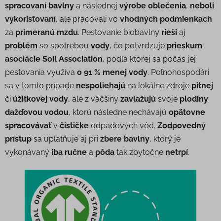
spracovaní bavlny
a následnej
výrobe oblečenia
,
neboli
vykorisťovaní
, ale pracovali vo
vhodných podmienkach
za
primeranú mzdu
. Pestovanie biobavlny
rieši
aj
problém
so spotrebou
vody
, čo potvrdzuje
prieskum
asociácie Soil Association
, podľa ktorej sa počas jej
pestovania využíva
o 91 % menej vody
. Poľnohospodári
sa v tomto prípade
nespoliehajú
na lokálne zdroje
pitnej
či
úžitkovej vody
, ale z väčšiny
zavlažujú
svoje
plodiny
dažďovou vodou
, ktorú následne nechávajú
opätovne
spracovávať
v
čističke
odpadových vôd.
Zodpovedný
prístup
sa uplatňuje aj pri
zbere bavlny
, ktorý je
vykonávaný
iba ručne
a
pôda
tak zbytočne
netrpí
.