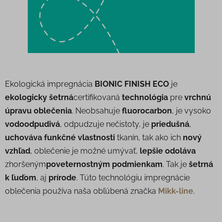
Ekologická impregnácia
BIONIC FINISH ECO
je
ekologicky šetrná
certifikovaná
technológia
pre
vrchnú
úpravu oblečenia
. Neobsahuje
fluorocarbon
, je vysoko
vodoodpudivá
, odpudzuje nečistoty, je
priedušná
,
uchováva funkčné vlastnosti
tkanín, tak ako ich
nový
vzhľad
, oblečenie je možné umývať,
lepšie odoláva
zhoršeným
poveternostným podmienkam
. Tak je
šetrná
k ľuďom
, aj
prírode
. Túto technológiu impregnácie
oblečenia používa naša obľúbená značka
Mikk-line
.