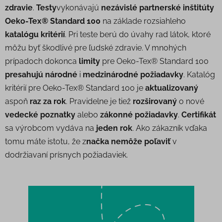
zdravie
.
Testy
vykonávajú
nezávislé partnerské inštitúty
Oeko-Tex® Standard 100
na základe rozsiahleho
katalógu kritérií
. Pri teste berú do úvahy rad látok, ktoré
môžu byť škodlivé pre ľudské zdravie. V mnohých
prípadoch dokonca
limity
pre Oeko-Tex® Standard 100
presahujú národné
i
medzinárodné požiadavky
. Katalóg
kritérií pre Oeko-Tex® Standard 100 je
aktualizovaný
aspoň
raz za rok
. Pravidelne je tiež
rozširovaný
o nové
vedecké poznatky
alebo
zákonné požiadavky
.
Certifikát
sa výrobcom vydáva na
jeden rok
. Ako zákazník vďaka
tomu máte istotu, že z
načka nemôže poľaviť
v
dodržiavaní prísnych požiadaviek.