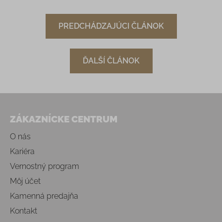
PREDCHÁDZAJÚCI ČLÁNOK
ĎALŠÍ ČLÁNOK
Zápätie
ZÁKAZNÍCKE CENTRUM
O nás
Kariéra
Vernostný program
Môj účet
Kamenná predajňa
Kontakt