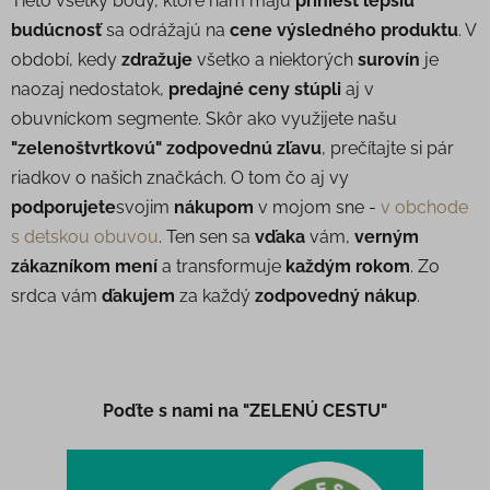
Tieto všetky body, ktoré nám majú
priniesť lepšiu
budúcnosť
sa odrážajú na
cene výsledného produktu
. V
období, kedy
zdražuje
všetko a niektorých
surovín
je
naozaj nedostatok,
predajné ceny stúpli
aj v
obuvníckom segmente. Skôr ako využijete našu
"zelenoštvrtkovú" zodpovednú zľavu
, prečítajte si pár
riadkov o našich značkách. O tom čo aj vy
podporujete
svojim
nákupom
v mojom sne -
v obchode
s detskou obuvou
. Ten sen sa
vďaka
vám,
verným
zákazníkom
mení
a transformuje
každým rokom
. Zo
srdca vám
ďakujem
za každý
zodpovedný nákup
.
Poďte s nami na "ZELENÚ CESTU"