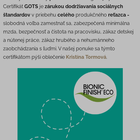
Certifikát
GOTS
je
zárukou dodržiavania sociálnych
štandardov
v priebehu
celého
produkčného
reťazca -
slobodná voľba zamestnať sa, zabezpečená minimálna
mzda, bezpečnosť a čistota na pracovisku, zákaz detskej
a nútenej práce, zákaz hrubého a nehumánneho
zaobchádzania s ľuďmi. V našej ponuke sa týmto
certifikátom pýši oblečenie
Kristína Tormová
.