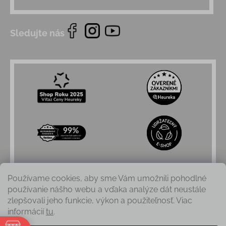
Sledujte nás
Používame cookies, aby sme Vám umožnili pohodlné
používanie nášho webu a vďaka analýze dát neustále
zlepšovali jeho funkcie, výkon a použiteľnosť. Viac
informácií
tu
.