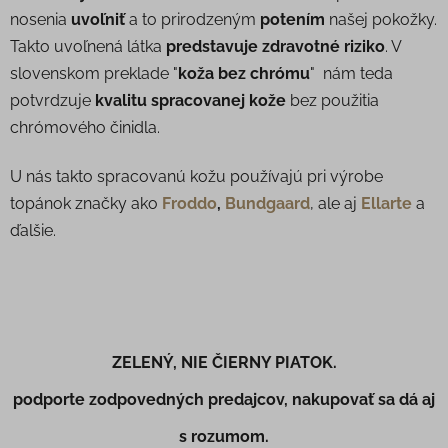
nosenia
uvoľniť
a to prirodzeným
potením
našej pokožky.
Takto uvoľnená látka
predstavuje zdravotné riziko
. V
slovenskom preklade "
koža bez chrómu
" nám teda
potvrdzuje
kvalitu spracovanej kože
bez použitia
chrómového činidla.
U nás takto spracovanú kožu používajú pri výrobe
topánok značky ako
Froddo
,
Bundgaard
, ale aj
Ellarte
a
ďalšie.
ZELENÝ, NIE ČIERNY PIATOK.
podporte zodpovedných predajcov, nakupovať sa dá aj
s rozumom.