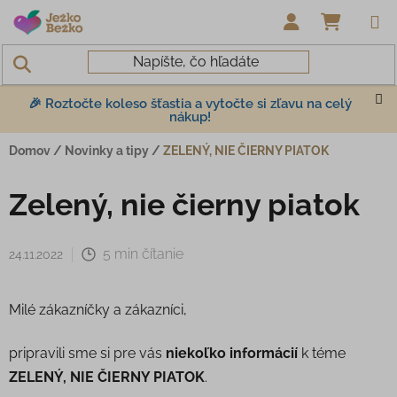
Prejsť na obsah
NÁKUP
🎉 Roztočte koleso šťastia a vytočte si zľavu na celý
nákup!
Domov
/
Novinky a tipy
/
ZELENÝ, NIE ČIERNY PIATOK
Zelený, nie čierny piatok
5 min čítanie
24.11.2022
Milé zákazníčky a zákazníci,
pripravili sme si pre vás
niekoľko informácií
k téme
ZELENÝ, NIE ČIERNY PIATOK
.