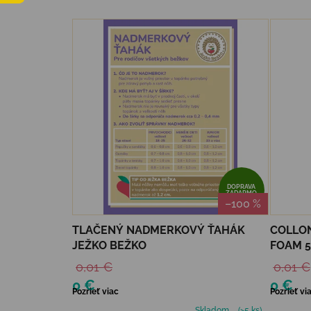
Výpis produktov
DOPRAVA
ZADARMO
–100 %
TLAČENÝ NADMERKOVÝ ŤAHÁK
COLLON
JEŽKO BEŽKO
FOAM 5
0,01 €
0,01 €
0 €
0 €
Pozrieť viac
Pozrieť vi
Skladom
(>5 ks)