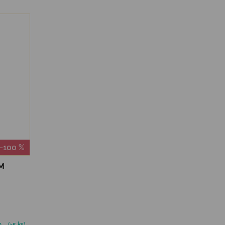
–100 %
M
m
(>5 ks)