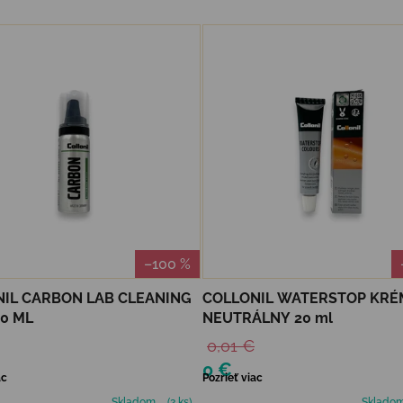
–100 %
IL CARBON LAB CLEANING
COLLONIL WATERSTOP KRÉ
0 ML
NEUTRÁLNY 20 ml
0,01 €
0 €
ac
Pozrieť viac
Skladom
(2 ks)
Sklado