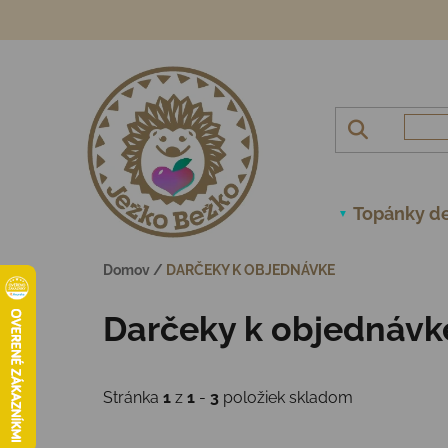
Prejsť na obsah
Topánky de
Domov
/
DARČEKY K OBJEDNÁVKE
Darčeky k objednávk
Stránka
1
z
1
-
3
položiek skladom