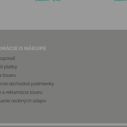
Ovládacie prvky výpisu
RMÁCIE O NÁKUPE
kupovať
i platby
 tovaru
cné obchodné podmienky
e a reklamácia tovaru
vanie osobných údajov