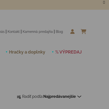
nás
Kontakt
Kamenná predajňa
Blog
NÁKUPN
Hračky a doplnky
% VÝPREDAJ
Novinky
Radenie produktov
Radiť podľa:
Najpredávanejšie