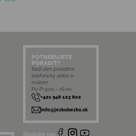
POTREBUJETE
PORADIŤ?
Radi vám poradíme
telefonicky alebo e-
mailom
Po-Pi 9:00 – 16:00
+421 948 123 802
info@jezkobezko.sk
Sledujte nás