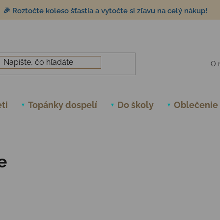
🎉 Roztočte koleso šťastia a vytočte si zľavu na celý nákup!
O 
ti
Topánky dospelí
Do školy
Oblečenie
e