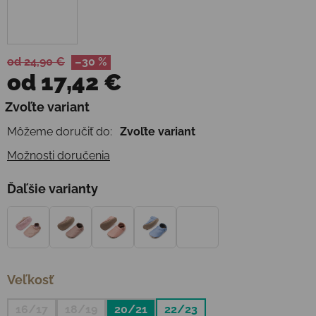
od 24,90 €
–30 %
od
17,42 €
Jednotková cena:
Zvoľte variant
Môžeme doručiť do:
Zvoľte variant
Možnosti doručenia
Ďaľšie varianty
Veľkosť
16/17
18/19
20/21
22/23