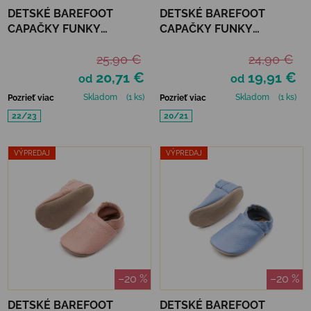
DETSKÉ BAREFOOT
DETSKÉ BAREFOOT
CAPAČKY FUNKY
CAPAČKY FUNKY
MONKEY SOFT - HEART
MONKEY SOFT - QUARTZ
25,90 €
24,90 €
20,71 €
19,91 €
od
od
Skladom
(1 ks)
Skladom
(1 ks)
Pozrieť viac
Pozrieť viac
22/23
20/21
VÝPREDAJ
VÝPREDAJ
–20 %
–20 %
DETSKÉ BAREFOOT
DETSKÉ BAREFOOT