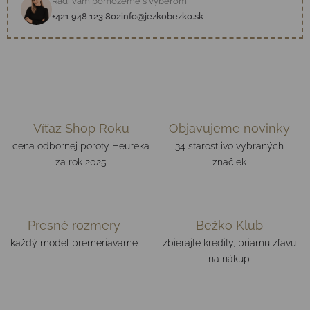
Radi vám pomôžeme s výberom
+421 948 123 802
info@jezkobezko.sk
Víťaz Shop Roku
Objavujeme novinky
cena odbornej poroty Heureka
34 starostlivo vybraných
za rok 2025
značiek
Presné rozmery
Bežko Klub
každý model premeriavame
zbierajte kredity, priamu zľavu
na nákup