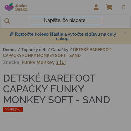
Prejsť na obsah
NÁKUP
🎉 Roztočte koleso šťastia a vytočte si zľavu na celý
nákup!
Domov
/
Topánky deti
/
Capačky
/
DETSKÉ BAREFOOT
CAPAČKY FUNKY MONKEY SOFT - SAND
Značka:
Funky Monkey 🇵🇱
DETSKÉ BAREFOOT
CAPAČKY FUNKY
MONKEY SOFT - SAND
VÝPREDAJ