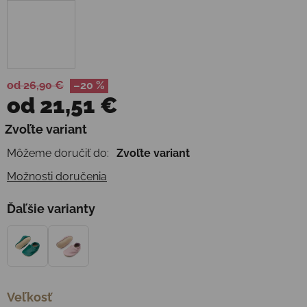
od 26,90 €
–20 %
od
21,51 €
Jednotková cena:
Zvoľte variant
Môžeme doručiť do:
Zvoľte variant
Možnosti doručenia
Ďaľšie varianty
Veľkosť