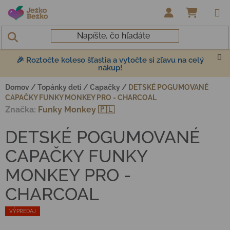
Prejsť na obsah
NÁKUP
🎉 Roztočte koleso šťastia a vytočte si zľavu na celý
nákup!
Domov
/
Topánky deti
/
Capačky
/
DETSKÉ POGUMOVANÉ
CAPAČKY FUNKY MONKEY PRO - CHARCOAL
Značka:
Funky Monkey 🇵🇱
DETSKÉ POGUMOVANÉ
CAPAČKY FUNKY
MONKEY PRO -
CHARCOAL
VÝPREDAJ