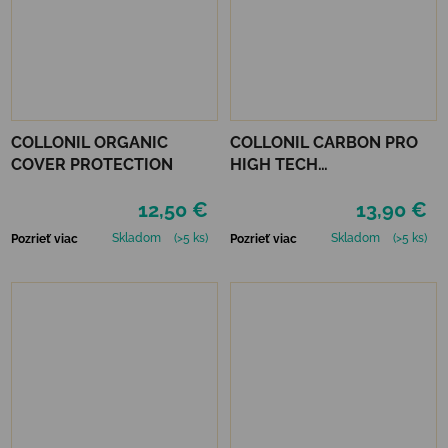
COLLONIL ORGANIC
COLLONIL CARBON PRO
COVER PROTECTION
HIGH TECH
IMPREGNAČNÝ SPREJ 400
12,50 €
13,90 €
ML
Skladom
(>5 ks)
Skladom
(>5 ks)
Pozrieť viac
Pozrieť viac