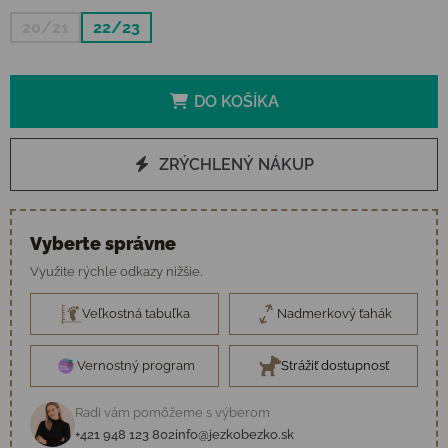
20/21
22/23
DO KOŠÍKA
ZRÝCHLENÝ NÁKUP
Vyberte správne
Využite rýchle odkazy nižšie.
Veľkostná tabuľka
Nadmerkový ťahák
Vernostný program
Strážiť dostupnosť
Radi vám pomôžeme s výberom
+421 948 123 802
info@jezkobezko.sk