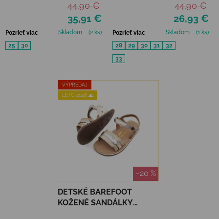
44,90 €
44,90 €
35,91 €
26,93 €
Skladom
(2 ks)
Skladom
(1 ks)
Pozrieť viac
Pozrieť viac
25
30
28
29
30
31
32
33
VÝPREDAJ
LETO 2026 🌊
–20 %
DETSKÉ BAREFOOT
KOŽENÉ SANDÁLKY
CHETTO - ZLATÉ