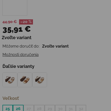
44,90 €
–20 %
35,91 €
Jednotková cena:
Zvoľte variant
Môžeme doručiť do:
Zvoľte variant
Možnosti doručenia
Ďaľšie varianty
Veľkosť
25
26
27
28
29
30
31
32