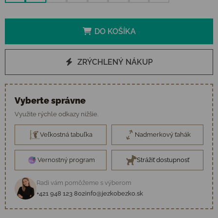
DO KOŠÍKA
ZRÝCHLENÝ NÁKUP
Vyberte správne
Využite rýchle odkazy nižšie.
Veľkostná tabuľka
Nadmerkový ťahák
Vernostný program
Strážiť dostupnosť
Radi vám pomôžeme s výberom
+421 948 123 802
info@jezkobezko.sk