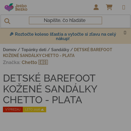
Prejsť na obsah
NÁKUP
🎉 Roztočte koleso šťastia a vytočte si zľavu na celý
nákup!
Domov
/
Topánky deti
/
Sandálky
/
DETSKÉ BAREFOOT
KOŽENÉ SANDÁLKY CHETTO - PLATA
Značka:
Chetto 🇪🇸
DETSKÉ BAREFOOT
KOŽENÉ SANDÁLKY
CHETTO - PLATA
VÝPREDAJ
LETO 2026 🌊