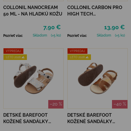
COLLONIL NANOCREAM
COLLONIL CARBON PRO
50 ML - NA HLADKÚ KOŽU
HIGH TECH
IMPREGNAČNÝ SPREJ 400
7,90 €
13,90 €
ML
Skladom
(>5 ks)
Skladom
(>5 ks)
Pozrieť viac
Pozrieť viac
VÝPREDAJ
VÝPREDAJ
LETO 2026 🌊
LETO 2026 🌊
–20 %
–40 %
DETSKÉ BAREFOOT
DETSKÉ BAREFOOT
KOŽENÉ SANDÁLKY
KOŽENÉ SANDÁLKY
CHETTO - CORAZONES
CHETTO - CUERO