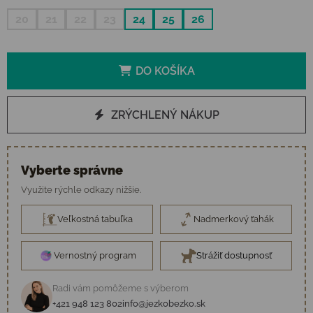
20
21
22
23
24
25
26
DO KOŠÍKA
ZRÝCHLENÝ NÁKUP
Vyberte správne
Využite rýchle odkazy nižšie.
Veľkostná tabuľka
Nadmerkový ťahák
Vernostný program
Strážiť dostupnosť
Radi vám pomôžeme s výberom
+421 948 123 802
info@jezkobezko.sk