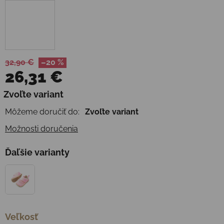
32,90 €
–20 %
26,31 €
Jednotková cena:
Zvoľte variant
Môžeme doručiť do:
Zvoľte variant
Možnosti doručenia
Ďaľšie varianty
Veľkosť