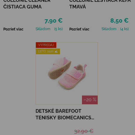
COLLONIL CLEANER
COLLONIL LEŠTIACA KEFA
ČISTIACA GUMA
TMAVÁ
7,90 €
8,50 €
Skladom
(5 ks)
Skladom
(4 ks)
Pozrieť viac
Pozrieť viac
VÝPREDAJ
LETO 2026 🌊
–20 %
DETSKÉ BAREFOOT
TENISKY BIOMECANICS
ZAPATO REJILLA - ROSA
32,90 €