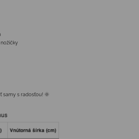
m
 nožičky
ť samy s radosťou! 🌞