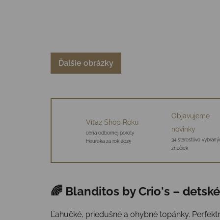
Ďalšie obrázky
Objavujeme
Víťaz Shop Roku
novinky
cena odbornej poroty
34 starostlivo vybraný
Heureka za rok 2025
značiek
🌈 Blanditos by Crio's – detsk
Ľahučké, priedušné a ohybné topánky. Perfekt