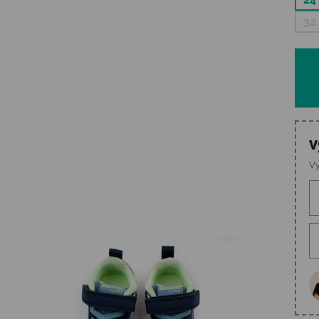
32
V
Vy