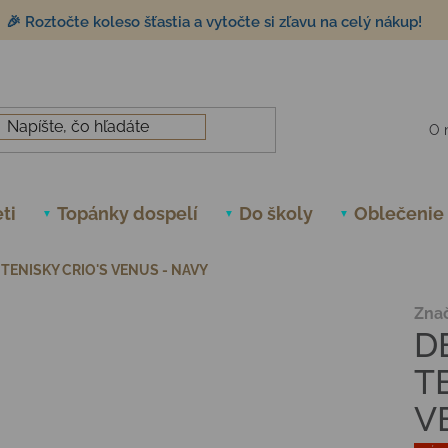
🎉 Roztočte koleso šťastia a vytočte si zľavu na celý nákup!
O 
ti
Topánky dospelí
Do školy
Oblečenie
TENISKY CRIO'S VENUS - NAVY
Zna
D
T
V