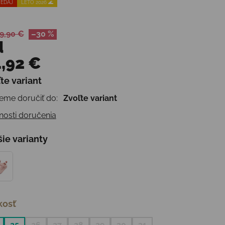
EDAJ
LETO 2026 🌊
9,90 €
–30 %
d
,92 €
te variant
otková cena:
me doručiť do:
Zvoľte variant
osti doručenia
šie varianty
kosť
25
26
27
28
29
30
31