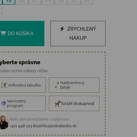
ZRÝCHLENÝ
DO KOŠÍKA
NÁKUP
yberte správne
užite rýchle odkazy nižšie.
Nadmerkový
Veľkostná tabuľka
ťahák
Vernostný
Strážiť dostupnosť
program
Radi vám pomôžeme s výberom
+421 948 123 802
info@jezkobezko.sk