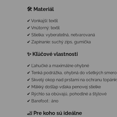
🛠 Materiál
✔ Vonkajší: textil
✔ Vnútorný: textil
✔ Stielka: vyberateľná, netvarovaná
✔ Zapínanie: suchý zips, gumička
✨ Kľúčové vlastnosti
✔ Ľahučké a maximálne ohybné
✔ Tenká podrážka, ohybná do všetkých smero
✔ Skvelý okop nad prstami na ochranu topánk
✔ Mäkký došľap vďaka penovej stielke
✔ Rýchlo sa obúvajú, pohodlné a štýlové
✔ Barefoot : áno
🦶 Pre koho sú ideálne