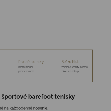
Presné rozmery
Bežko Klub
každý model
zbierajte kredity, priamu
ch
premeriavame
zľavu na nákup
é športové barefoot tenisky
né na každodenné nosenie.