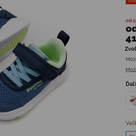
VÝPR
od 5
o
41
Zvoľ
Jedn
Môže
Možn
Ďaľ
Veľ
24