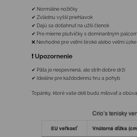
✔ Normálne nožičky
✔ Zvládnu vyšší priehlavok
✔ Dajú sa dotiahnuť na užší členok
✔ Pre mierne plutvičky s dominantným palco
❌ Nevhodné pre veľmi široké alebo veľmi úzke
❗ Upozornenie
✔ Päta je nespevnená, ale strih dobre drží
✔ Ideálne pre každodennú hru a pohyb
Topánky, ktoré vaše deti budú milovať a obúva