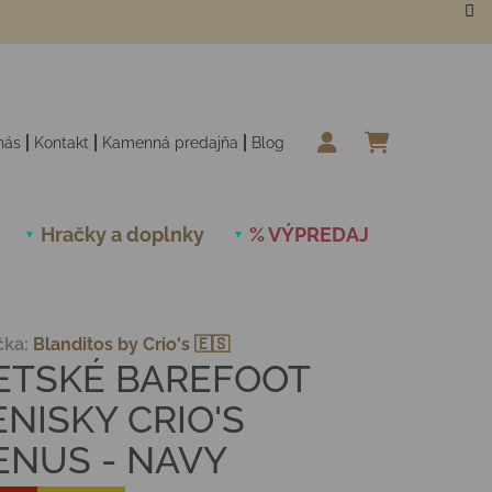
nás
Kontakt
Kamenná predajňa
Blog
NÁKUPN
Hračky a doplnky
% VÝPREDAJ
Novinky
čka:
Blanditos by Crio's 🇪🇸
ETSKÉ BAREFOOT
ENISKY CRIO'S
ENUS - NAVY