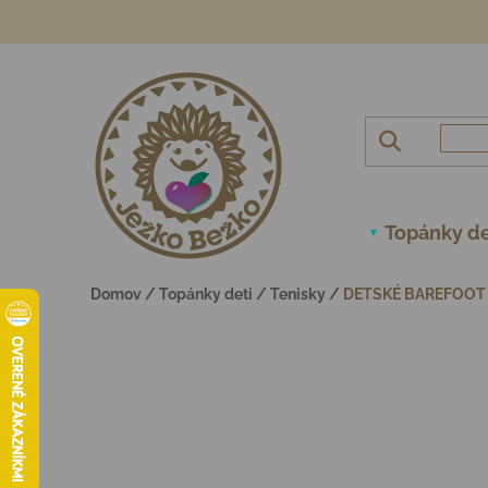
Prejsť na obsah
Topánky de
Domov
/
Topánky deti
/
Tenisky
/
DETSKÉ BAREFOOT 