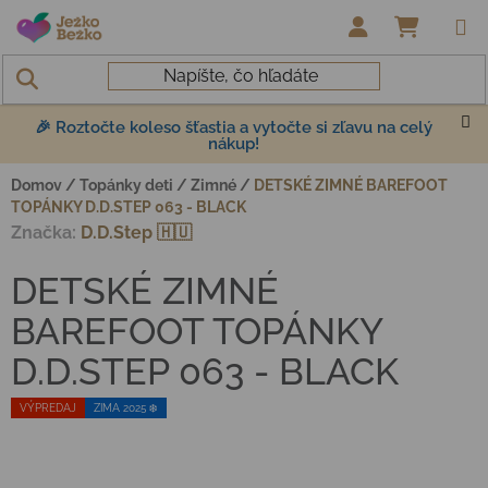
Prejsť na obsah
NÁKUP
🎉 Roztočte koleso šťastia a vytočte si zľavu na celý
nákup!
Domov
/
Topánky deti
/
Zimné
/
DETSKÉ ZIMNÉ BAREFOOT
TOPÁNKY D.D.STEP 063 - BLACK
Značka:
D.D.Step 🇭🇺
DETSKÉ ZIMNÉ
BAREFOOT TOPÁNKY
D.D.STEP 063 - BLACK
VÝPREDAJ
ZIMA 2025 ❄️