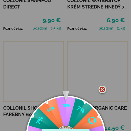
COLLONIL SHAMPOO
COLLONIL WATERSTOP
DIRECT
KRÉM STREDNE HNEDÝ 75
ml
9,90 €
6,90 €
Skladom
(>5 ks)
Skladom
(2 ks)
Pozrieť viac
Pozrieť viac
COLLONIL SHOE CREAM
COLLONIL ORGANIC CARE
FAREBNÝ 60 ML - AZALEE
200 ML
6,90 €
12,50 €