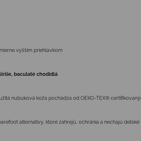
mierne vyšším priehlavkom
širšie, baculaté chodidlá
užitá nubuková koža pochádza od OEKO-TEX® certifikovaný
arefoot alternatívy, ktoré zahrejú, ochránia a nechajú detské 