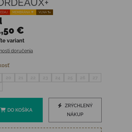
ORDEAUX+
EDAJ
MEMBRÁNA ☔️
VLNA 🐑
d
,50 €
te variant
otková cena:
osti doručenia
kosť
20
21
22
23
24
25
26
27
ZRÝCHLENÝ
DO KOŠÍKA
NÁKUP