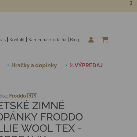
nás
Kontakt
Kamenná predajňa
Blog
NÁKUPN
Hračky a doplnky
% VÝPREDAJ
Novinky
čka:
Froddo 🇭🇷
ETSKÉ ZIMNÉ
OPÁNKY FRODDO
LLIE WOOL TEX -