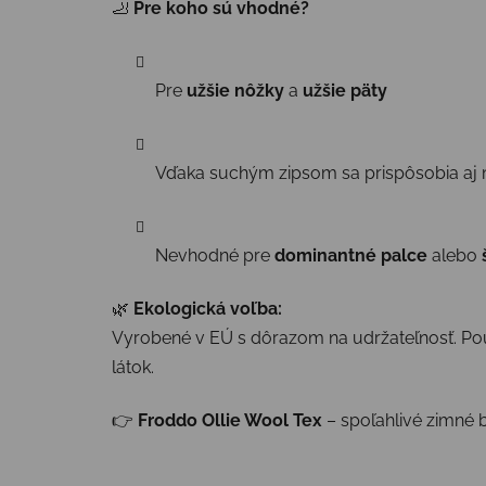
🦶
Pre koho sú vhodné?
Pre
užšie nôžky
a
užšie päty
Vďaka suchým zipsom sa prispôsobia aj 
Nevhodné pre
dominantné palce
alebo
🌿
Ekologická voľba:
Vyrobené v EÚ s dôrazom na udržateľnosť. Po
látok.
👉
Froddo Ollie Wool Tex
– spoľahlivé zimné b