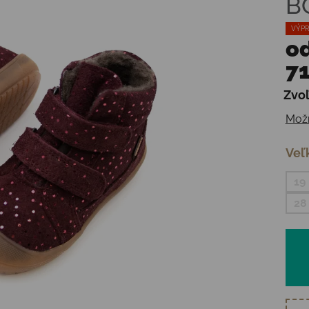
B
VÝPR
o
71
Zvoľ
Jedn
Možn
Veľ
19
28