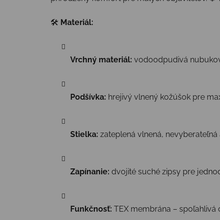
🛠
Materiál:
Vrchný materiál:
vodoodpudivá nubuková
Podšívka:
hrejivý vlnený kožúšok pre max
Stielka:
zateplená vlnená, nevyberateľná 
Zapínanie:
dvojité suché zipsy pre jedno
Funkčnosť:
TEX membrána – spoľahlivá 