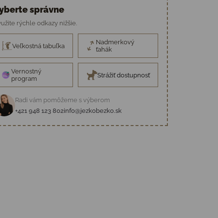
yberte správne
užite rýchle odkazy nižšie.
Nadmerkový
Veľkostná tabuľka
ťahák
Vernostný
Strážiť dostupnosť
program
Radi vám pomôžeme s výberom
+421 948 123 802
info@jezkobezko.sk