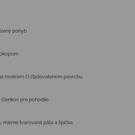
odzený pohyb
d okopom
j na mokrom či zľadovatenom povrchu
e členkov pre pohodlie
a, mierne tvarovaná päta a špička