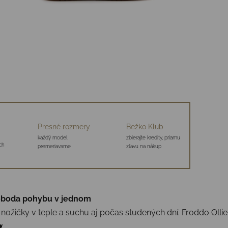
Presné rozmery
Bežko Klub
každý model
zbierajte kredity, priamu
ch
premeriavame
zľavu na nákup
sloboda pohybu v jednom
 nožičky v teple a suchu aj počas studených dní. Froddo Ollie
