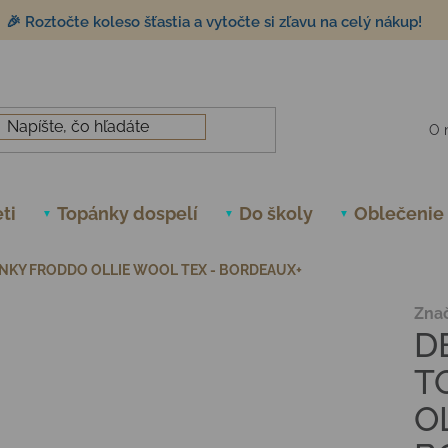
🎉 Roztočte koleso šťastia a vytočte si zľavu na celý nákup!
O 
ti
Topánky dospelí
Do školy
Oblečenie
NKY FRODDO OLLIE WOOL TEX - BORDEAUX+
Zna
D
T
O