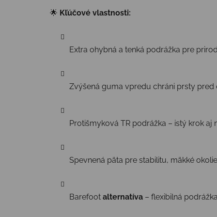
🌟
Kľúčové vlastnosti:
Extra ohybná a tenká podrážka pre prir
Zvýšená guma vpredu chráni prsty pre
Protišmyková TR podrážka – istý krok a
Spevnená päta pre stabilitu, mäkké okoli
Barefoot
alternatíva
– flexibilná podrážk