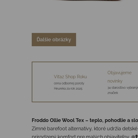
Ďalšie obrázky
Objavujeme
Víťaz Shop Roku
novinky
cena odbornej poroty
34 starostlivo vybraný
Heureka za rok 2025
značiek
Froddo Ollie Wool Tex – teplo, pohodlie a 
Zimné barefoot alternatívy, ktoré udržia detské
prirodzený komfort pre malých objaviteľov. ❄️