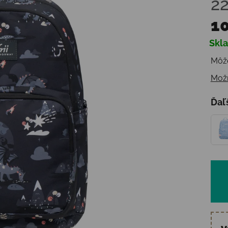
2
10
Skl
Jedn
Môže
Možn
Ďaľ