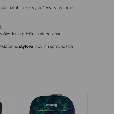
ako batoh, nie je vystužený, zatváranie
.
 poškodeniu priečinku alebo zipsu.
ostatočne
štýlová
, aby ich sprevádzala