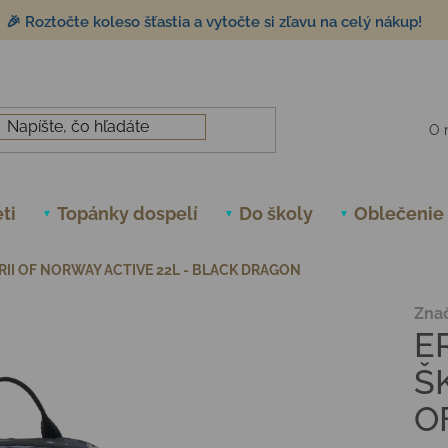
🎉 Roztočte koleso šťastia a vytočte si zľavu na celý nákup!
O 
ti
Topánky dospelí
Do školy
Oblečenie
II OF NORWAY ACTIVE 22L - BLACK DRAGON
Zna
E
Š
O