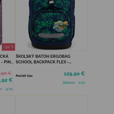
–30 %
ICKÁ
ŠKOLSKÝ BATOH ERGOBAG
- PINK
SCHOOL BACKPACK FLEX -
FIREBEAR DRAGON
,90 €
129,90 €
Pozrieť viac
,92 €
Skladom
(1 ks)
om
(4 ks)