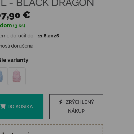
2L - BLACK DRAGON
7,90 €
adom
(3 ks)
otková cena:
me doručiť do:
11.8.2026
osti doručenia
šie varianty
ZRÝCHLENÝ
DO KOŠÍKA
NÁKUP