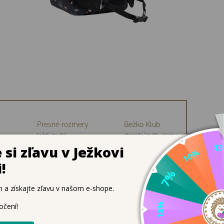
Presné rozmery
Bežko Klub
každý model
zbierajte kredity, priamu
ch
premeriavame
zľavu na nákup
treby a osobné veci.
chrbtový panel a nastaviteľné ramenné popruhy pre maximáln
é používanie s dlhou životnosťou.