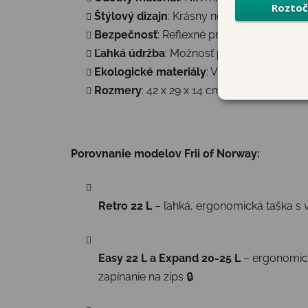
Štýlový dizajn
: Krásny nórsky dizajn.
Bezpečnosť
: Reflexné prvky pre lepšiu vid
Ľahká údržba
: Možnosť prať v práčke na 3
Ekologické materiály
: Vyrobené v súlad
Rozmery
: 42 x 29 x 14 cm
Porovnanie modelov Frii of Norway:
Retro 22 L
– ľahká, ergonomická taška s 
Easy 22 L a Expand 20-25 L
– ergonomick
zapínanie na zips 🔒