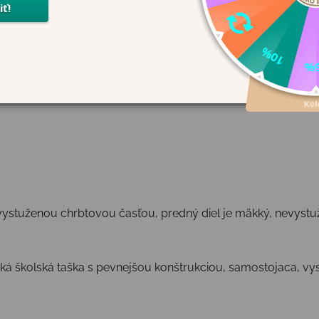
iteľnosť dieťaťa.
0 °C.
e s európskou normou REACH.
vystuženou chrbtovou časťou, predný diel je mäkký, nevystu
á školská taška s pevnejšou konštrukciou, samostojaca, vyst