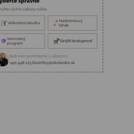
yberte správne
užite rýchle odkazy nižšie.
Nadmerkový
Veľkostná tabuľka
ťahák
Vernostný
Strážiť dostupnosť
program
Radi vám pomôžeme s výberom
+421 948 123 802
info@jezkobezko.sk