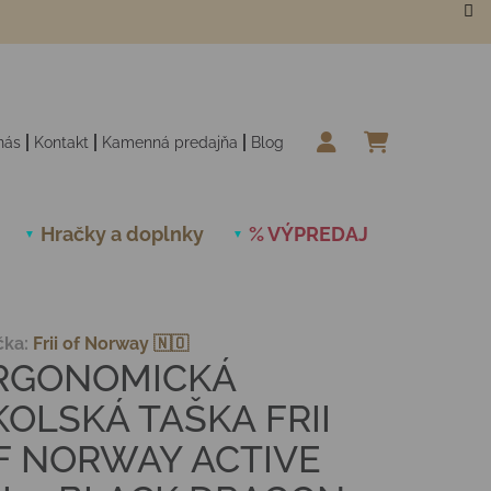
nás
Kontakt
Kamenná predajňa
Blog
NÁKUPN
Hračky a doplnky
% VÝPREDAJ
Novinky
čka:
Frii of Norway 🇳🇴
RGONOMICKÁ
KOLSKÁ TAŠKA FRII
F NORWAY ACTIVE