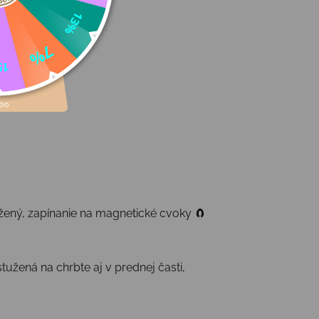
žený, zapínanie na magnetické cvoky 🧲
užená na chrbte aj v prednej časti,