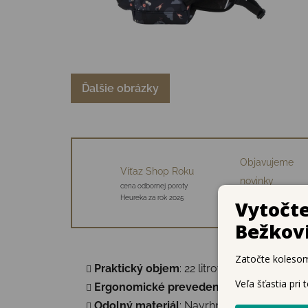
Ďalšie obrázky
Objavujeme
Víťaz Shop Roku
novinky
cena odbornej poroty
34 starostlivo vybraný
Heureka za rok 2025
značiek
Praktický objem
: 22 litrov pre školské po
Ergonomické prevedenie
: Polstrovaný 
Odolný materiál
: Navrhnuté na každodenn