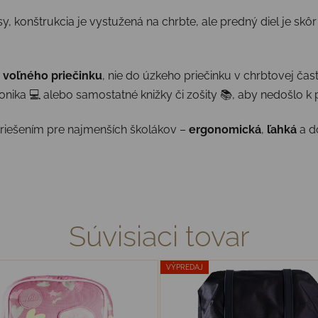
 konštrukcia je vystužená na chrbte, ale predný diel je skôr 
 voľného priečinku
, nie do úzkeho priečinku v chrbtovej časti
tronika 💻 alebo samostatné knižky či zošity 📚, aby nedošlo k
riešením pre najmenších školákov –
ergonomická
,
ľahká
a d
Súvisiaci tovar
VÝPREDAJ