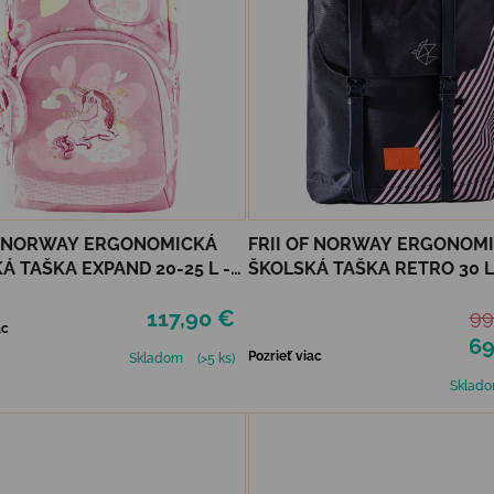
F NORWAY ERGONOMICKÁ
FRII OF NORWAY ERGONOM
Á TAŠKA EXPAND 20-25 L -
ŠKOLSKÁ TAŠKA RETRO 30 L 
N PINK
STRIPE
117,90 €
99
ac
69
Pozrieť viac
Skladom
(>5 ks)
Sklad