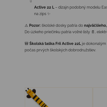
Active 22 L
– dizajn podobný modelu Easy,
na zips ✨
⚠️
Pozor:
školské dosky patria do
najväčšieho,
Do úzkeho priečinku patria voľné listy 📄, elek
🎒
Školská taška Frii Active 22L
je dokonalým 
počas prvých školských dobrodružstiev.