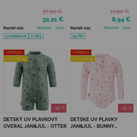
CRABBY CRAB
BLUE
37,90 €
17,90 €
32,21 €
8,94 €
Skladom
(1 ks)
Skladom
(1 ks)
Pozrieť viac
Pozrieť viac
12 mesiacov
3 roky
74/80
VÝPREDAJ
VÝPREDAJ
LETO 2026 🌊
LETO 2026 🌊
–15 %
–15 %
DETSKÝ UV PLAVKOVÝ
DETSKÉ UV PLAVKY
OVERAL JAN&JUL - OTTER
JAN&JUL - BUNNY
FLOWERS