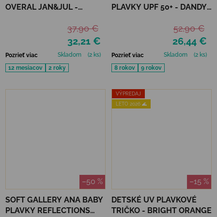
OVERAL JAN&JUL -
PLAVKY UPF 50+ - DANDY
BUNNY FLOWERS
BUGS
37,90 €
52,90 €
32,21 €
26,44 €
Skladom
(2 ks)
Skladom
(2 ks)
Pozrieť viac
Pozrieť viac
12 mesiacov
2 roky
8 rokov
9 rokov
VÝPREDAJ
LETO 2026 🌊
–50 %
–15 %
SOFT GALLERY ANA BABY
DETSKÉ UV PLAVKOVÉ
PLAVKY REFLECTIONS
TRIČKO - BRIGHT ORANGE