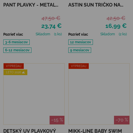
PANT PLAVKY - METAL
ASTIN SUN TRIČKO NA
SHARK
KÚPANIE REFLECTIONS
47,50 €
42,50 €
OCEAN UPF 50+
23,74 €
16,99 €
Skladom
(1 ks)
Skladom
(2 ks)
Pozrieť viac
Pozrieť viac
3-6 mesiacov
12 mesiacov
6-12 mesiacov
9 mesiacov
VÝPREDAJ
VÝPREDAJ
LETO 2026 🌊
–15 %
–70 %
DETSKÝ UV PLAVKOVÝ
MIKK-LINE BABY SWIM