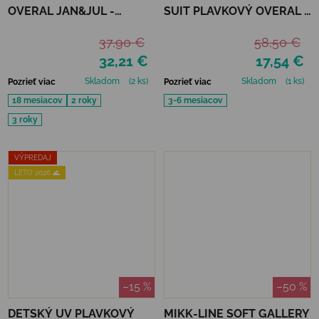
OVERAL JAN&JUL -
SUIT PLAVKOVÝ OVERAL -
PURPLE UNICORN
METAL SHARK
37,90 €
58,50 €
32,21 €
17,54 €
Skladom
(2 ks)
Skladom
(1 ks)
Pozrieť viac
Pozrieť viac
18 mesiacov
2 roky
3-6 mesiacov
3 roky
VÝPREDAJ
LETO 2026 🌊
–15 %
–50 %
DETSKÝ UV PLAVKOVÝ
MIKK-LINE SOFT GALLERY