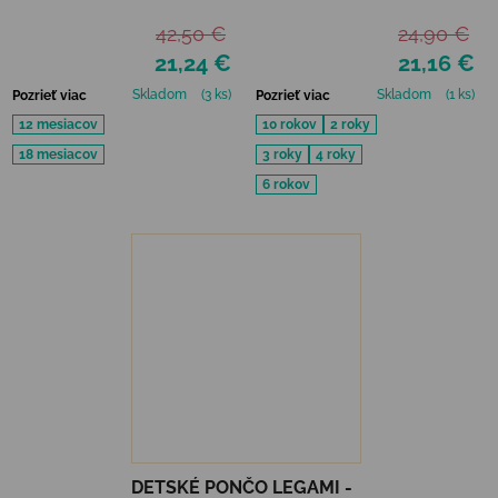
PURPLE UPF 50+
42,50 €
24,90 €
21,24 €
21,16 €
Skladom
(3 ks)
Skladom
(1 ks)
Pozrieť viac
Pozrieť viac
12 mesiacov
10 rokov
2 roky
18 mesiacov
3 roky
4 roky
6 rokov
DETSKÉ PONČO LEGAMI -