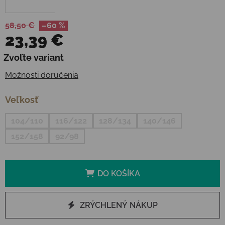
58,50 €
–60 %
23,39 €
Jednotková cena:
Zvoľte variant
Možnosti doručenia
Veľkosť
104/110
116/122
128/134
140/146
152/158
92/98
DO KOŠÍKA
ZRÝCHLENÝ NÁKUP