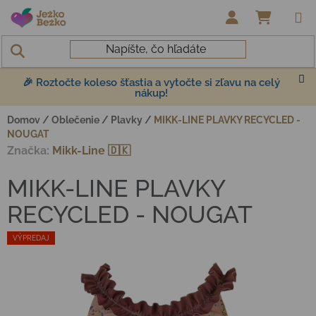
Prejsť na obsah
NÁKUP
🎉 Roztočte koleso šťastia a vytočte si zľavu na celý
nákup!
Domov
/
Oblečenie
/
Plavky
/
MIKK-LINE PLAVKY RECYCLED -
NOUGAT
Značka:
Mikk-Line 🇩🇰
MIKK-LINE PLAVKY
RECYCLED - NOUGAT
VÝPREDAJ