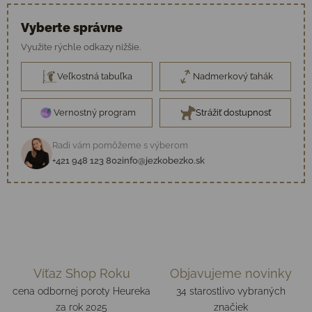
Vyberte správne
Využite rýchle odkazy nižšie.
Veľkostná tabuľka
Nadmerkový ťahák
Vernostný program
Strážiť dostupnosť
Radi vám pomôžeme s výberom
+421 948 123 802
info@jezkobezko.sk
Víťaz Shop Roku
Objavujeme novinky
cena odbornej poroty Heureka
34 starostlivo vybraných
za rok 2025
značiek