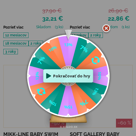
UNICORN
ORANGE
37,90 €
26,90 €
32,21 €
22,86 €
Skladom
(3 ks)
Skladom
(1 ks)
Pozrieť viac
Pozrieť viac
12 mesiacov
10 rokov
2 roky
18 mesiacov
2 roky
4 roky
3 roky
VÝPREDAJ
–50 %
–60 %
MIKK-LINE BABY SWIM
SOFT GALLERY BABY