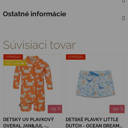
Ostatné informácie
Súvisiaci tovar
VÝPREDAJ
VÝPREDAJ
LETO 2026 🌊
–15 %
–50 %
DETSKÝ UV PLAVKOVÝ
DETSKÉ PLAVKY LITTLE
OVERAL JAN&JUL -
DUTCH - OCEAN DREAMS