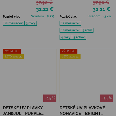
37,90 €
37,90 €
32,21 €
32,21 €
Skladom
(1 ks)
Skladom
(3 ks)
Pozrieť viac
Pozrieť viac
12 mesiacov
3 roky
12 mesiacov
18 mesiacov
3 roky
4 roky
5 rokov
VÝPREDAJ
VÝPREDAJ
LETO 2026 🌊
LETO 2026 🌊
–15 %
–15 %
DETSKÉ UV PLAVKY
DETSKÉ UV PLAVKOVÉ
JAN&JUL - PURPLE
NOHAVICE - BRIGHT