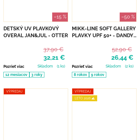
–15 %
–50 %
DETSKÝ UV PLAVKOVÝ
MIKK-LINE SOFT GALLERY
OVERAL JAN&JUL - OTTER
PLAVKY UPF 50+ - DANDY
BUGS
37,90 €
52,90 €
32,21 €
26,44 €
Skladom
(1 ks)
Skladom
(2 ks)
Pozrieť viac
Pozrieť viac
12 mesiacov
3 roky
8 rokov
9 rokov
VÝPREDAJ
VÝPREDAJ
LETO 2026 🌊