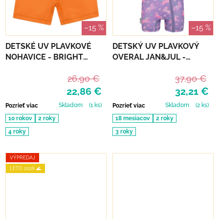
–15 %
–15 %
DETSKÉ UV PLAVKOVÉ
DETSKÝ UV PLAVKOVÝ
NOHAVICE - BRIGHT
OVERAL JAN&JUL -
ORANGE
PURPLE UNICORN
26,90 €
37,90 €
22,86 €
32,21 €
Skladom
(1 ks)
Skladom
(2 ks)
Pozrieť viac
Pozrieť viac
10 rokov
2 roky
18 mesiacov
2 roky
4 roky
3 roky
VÝPREDAJ
LETO 2026 🌊