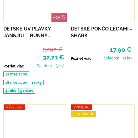
–15 %
DETSKÉ UV PLAVKY
DETSKÉ PONČO LEGAMI -
JAN&JUL - BUNNY
SHARK
FLOWERS
37,90 €
17,90 €
32,21 €
Skladom
(2 ks)
Pozrieť viac
Skladom
(3 ks)
Pozrieť viac
12 mesiacov
18 mesiacov
3 roky
4 roky
5 rokov
VÝPREDAJ
VÝPREDAJ
LETO 2026 🌊