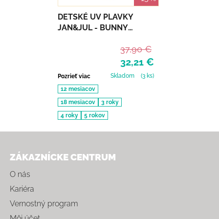
DETSKÉ UV PLAVKY
JAN&JUL - BUNNY
FLOWERS
37,90 €
32,21 €
Skladom
(3 ks)
Pozrieť viac
12 mesiacov
18 mesiacov
3 roky
4 roky
5 rokov
Zápätie
ZÁKAZNÍCKE CENTRUM
O nás
Kariéra
Vernostný program
Môj účet