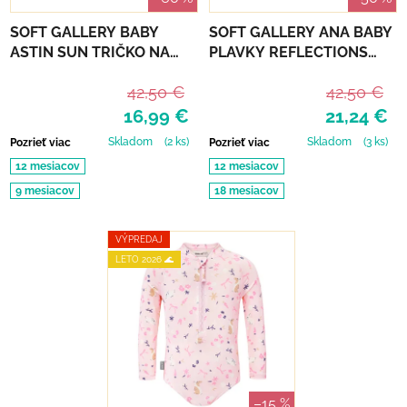
SOFT GALLERY BABY
SOFT GALLERY ANA BABY
ASTIN SUN TRIČKO NA
PLAVKY REFLECTIONS
KÚPANIE REFLECTIONS
PURPLE UPF 50+
42,50 €
42,50 €
OCEAN UPF 50+
16,99 €
21,24 €
Skladom
(2 ks)
Skladom
(3 ks)
Pozrieť viac
Pozrieť viac
12 mesiacov
12 mesiacov
9 mesiacov
18 mesiacov
VÝPREDAJ
LETO 2026 🌊
–15 %