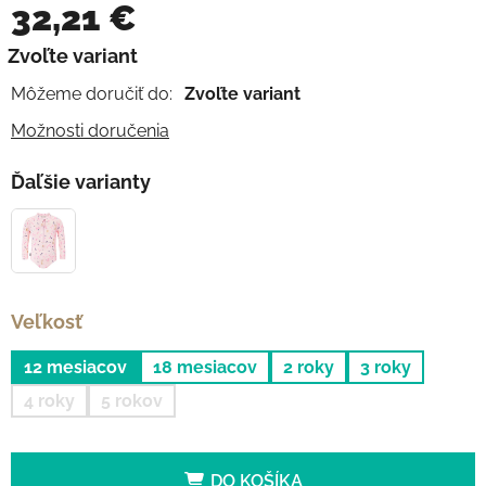
32,21 €
Jednotková cena:
Zvoľte variant
Môžeme doručiť do:
Zvoľte variant
Možnosti doručenia
Ďaľšie varianty
Veľkosť
12 mesiacov
18 mesiacov
2 roky
3 roky
4 roky
5 rokov
DO KOŠÍKA