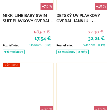
–70 %
–15 %
MIKK-LINE BABY SWIM
DETSKÝ UV PLAVKOVÝ
SUIT PLAVKOVÝ OVERAL -
OVERAL JAN&JUL -
METAL SHARK
BUNNY FLOWERS
58,50 €
37,90 €
17,54 €
32,21 €
Skladom
(1 ks)
Skladom
(2 ks)
Pozrieť viac
Pozrieť viac
3-6 mesiacov
12 mesiacov
2 roky
VÝPREDAJ
–60 %
–50 %