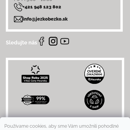
+421 948 123 802
info@jezkobezko.sk
Sledujte nás
Používame cookies, aby sme Vám umožnili pohodlné