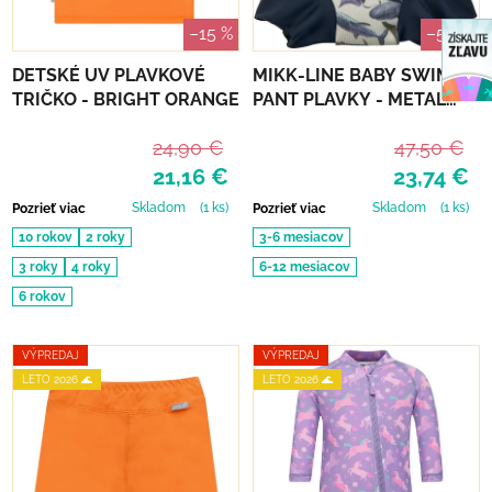
–15 %
–50 %
DETSKÉ UV PLAVKOVÉ
MIKK-LINE BABY SWIM
TRIČKO - BRIGHT ORANGE
PANT PLAVKY - METAL
SHARK
24,90 €
47,50 €
21,16 €
23,74 €
Skladom
(1 ks)
Skladom
(1 ks)
Pozrieť viac
Pozrieť viac
10 rokov
2 roky
3-6 mesiacov
3 roky
4 roky
6-12 mesiacov
6 rokov
VÝPREDAJ
VÝPREDAJ
LETO 2026 🌊
LETO 2026 🌊