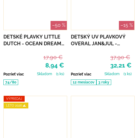
–50 %
–15 %
DETSKÉ PLAVKY LITTLE
DETSKÝ UV PLAVKOVÝ
DUTCH - OCEAN DREAMS
OVERAL JAN&JUL -
BLUE
CRABBY CRAB
17,90 €
37,90 €
8,94 €
32,21 €
Skladom
(1 ks)
Skladom
(1 ks)
Pozrieť viac
Pozrieť viac
74/80
12 mesiacov
3 roky
VÝPREDAJ
LETO 2026 🌊