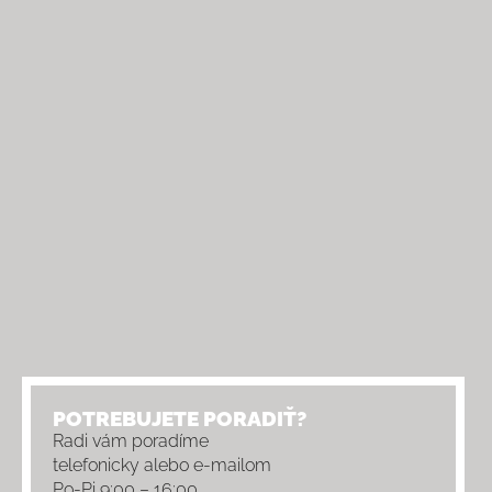
POTREBUJETE PORADIŤ?
Radi vám poradíme
telefonicky alebo e-mailom
Po-Pi 9:00 – 16:00