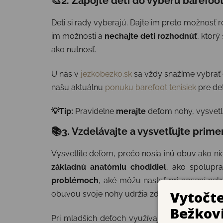
🎨2. Zapojte deti do výberu barefoo
Deti si rady vyberajú. Dajte im preto možnosť
im možnosti a
nechajte deti rozhodnúť
, ktorý
ako nutnosť.
U nás v
jezkobezko.sk
sa vždy snažíme vybrať
našu aktuálnu
ponuku barefoot tenisiek
pre det
💡Tip:
Pravidelne
merajte
deťom nohy, vysvetlit
📚3. Vzdelávajte a vysvetľujte prim
Vysvetlite deťom, prečo nosia inú obuv ako n
základnú anatómiu chodidiel
, ako spolupra
problémoch
, aké môžu nastať pri nosení nekv
obuvou svoje nohy udržia zdravé a môžu tý
Pri mladších deťoch využívajte
hravé a názo