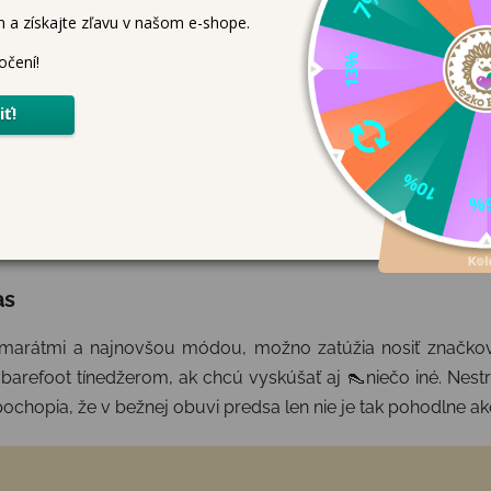
pod. Pomôžu tiež jednoduché hry a 🎊zábavné aktivity.
ok, vrátane klasickej obuvi, aby na vlastnej koži
pocítili
rozd
 noste barefoot topánky
Ak vidia, že aj ich rodičia nosia zdravú obuv a majú k nej
p
stňujete✨ zdravie pred trendmi.
 nosením klasickej obuvi a ako prechod na barefoot pomohol
as
amarátmi a najnovšou módou, možno zatúžia nosiť značkov
barefoot tínedžerom, ak chcú vyskúšať aj 👠niečo iné. Nestr
ochopia, že v bežnej obuvi predsa len nie je tak pohodlne a