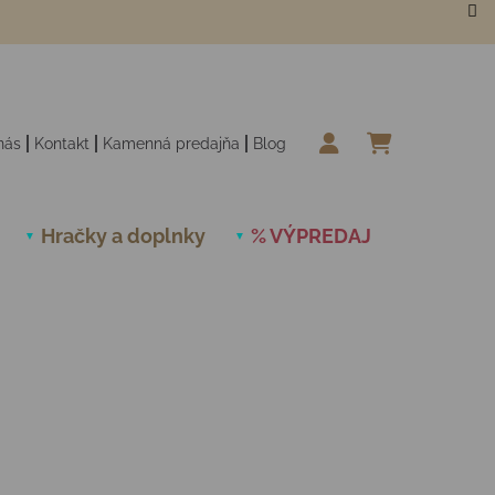
nás
Kontakt
Kamenná predajňa
Blog
NÁKUPN
Hračky a doplnky
% VÝPREDAJ
Novinky