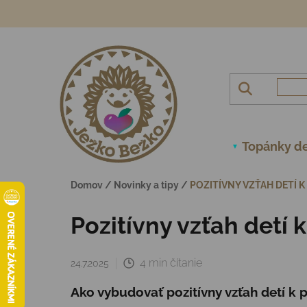
Prejsť na obsah
Topánky de
Domov
/
Novinky a tipy
/
POZITÍVNY VZŤAH DETÍ 
Pozitívny vzťah detí 
4 min čítanie
24.7.2025
Ako vybudovať pozitívny vzťah detí 