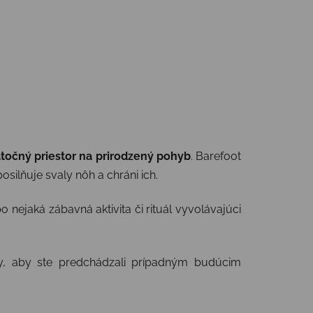
točný priestor na prirodzený pohyb
. Barefoot
ilňuje svaly nôh a chráni ich.
 nejaká zábavná aktivita či rituál vyvolávajúci
y, aby ste predchádzali prípadným budúcim