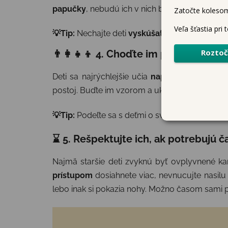
papučky
, nebudú ich v nich bolieť nožičky a 
💡Tip:
Nechajte deti
vyskúšať rôzne páry
topán
👨‍👩‍👧‍👦 4. Choďte im príkladom a
Deti sa najrýchlejšie učia
napodobňovaním
. 
postoj. Buďte im vzorom a ukážte, že upredno
💡Tip:
Podeľte sa s deťmi o svoje skúsenosti s
⌛ 5. Rešpektujte ich, ak potrebujú č
Najmä staršie deti zvyknú byť ovplyvnené k
prístupom
dosiahnete viac, nevnucujte nasilu 
lebo inak si pokazia nohy. Možno časom sami p