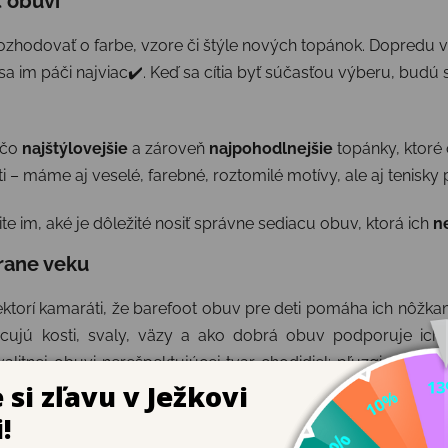
t obuvi
 rozhodovať o farbe, vzore či štýle nových topánok. Dopredu
 sa im páči najviac✔️. Keď sa cítia byť súčasťou výberu, budú 
 čo
najštýlovejšie
a zároveň
najpohodlnejšie
topánky, ktoré o
i – máme aj veselé, farebné, roztomilé motívy, ale aj tenisky
e im, aké je dôležité nosiť správne sediacu obuv, ktorá ich
n
erane veku
iektorí kamaráti, že barefoot obuv pre deti pomáha ich nôž
cujú kosti, svaly, väzy a ako dobrá obuv podporuje ich 
alitnej obuvi nerešpektujúcej tvar chodidiel: pľuzgiere, odr
mto problémom predchádzať.
rné porovnania
, napríklad že prsty majú v topánočke dos