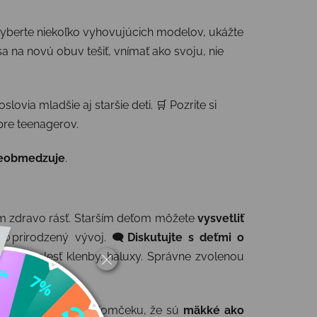
 vyberte niekoľko vyhovujúcich modelov, ukážte
sa na novú obuv tešiť, vnímať ako svoju, nie
slovia mladšie aj staršie deti. 🛒 Pozrite si
 pre teenagerov.
eobmedzuje
.
kam zdravo rásť. Starším deťom môžete
vysvetliť
☺️prirodzený vývoj. 🗨️
Diskutujte s deťmi o
eniny, bolesť klenby, haluxy. Správne zvolenou
tatok miesta ako v domčeku, že sú
mäkké ako