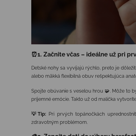
⏰1. Začnite včas – ideálne už pri p
Detské nohy sa vyvíjajú rýchlo, preto je dôle
alebo mäkká flexibilná obuv rešpektujúca anat
Spojte obúvanie s veselou hrou 🧩. Môže to byť
príjemné emócie. Takto už od malička vytvorít
💡Tip:
Pri prvých topánočkách uprednostnit
zdravotným problémom.