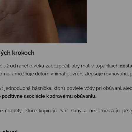
rvých krokoch
žité už od raného veku zabezpečiť, aby mali v topánkach
dosta
ómiu umožňuje deťom vnímať povrch, zlepšuje rovnováhu, pos
 jednoduchá básnička, ktorú poviete vždy pri obúvaní, alebo
e
pozitívne asociácie k zdravému obúvaniu
.
e modely, ktoré kopírujú tvar nohy a neobmedzujú prst