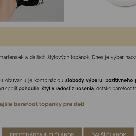
martensiek a ďalších štýlových topánok. Dnes je výber naoz
ému obúvaniu je kombináciou
slobody výberu
,
pozitívneho 
rí spojiť
pohodlie, štýl a radosť z nosenia
, detské barefoot t
ajšie barefoot topánky pre deti
.
PREDCHÁDZAJÚCI ČLÁNOK
ĎALŠÍ ČLÁNOK