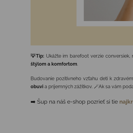
💡Tip:
Ukážte im barefoot verzie conversiek, 
štýlom a komfortom
.
Budovanie pozitívneho vzťahu detí k zdrav
obuvi
a príjemných zážitkov. 🪄Ak sa vám poda
➡️ Šup na náš e-shop pozrieť si tie
najkr