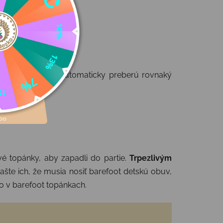
iel
.
ozitívny vzťah
, automaticky preberú rovnaký
 vám.
é topánky, aby zapadli do partie.
Trpezlivým
ašte ich, že musia nosiť barefoot detskú obuv,
ko v barefoot topánkach.