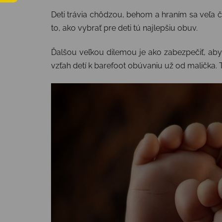
Deti trávia chôdzou, behom a hraním sa veľa č
to, ako vybrať pre deti tú najlepšiu obuv.
Ďalšou veľkou dilemou je ako zabezpečiť, aby
vzťah detí k barefoot obúvaniu už od malička.