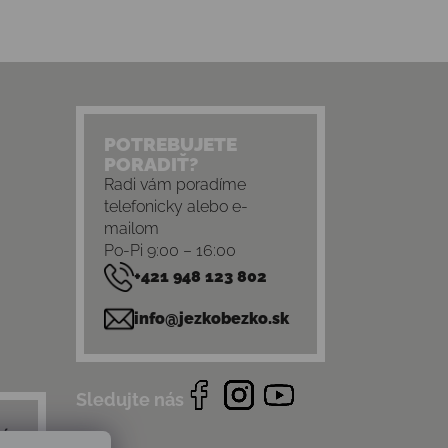
POTREBUJETE
PORADIŤ?
Radi vám poradíme
telefonicky alebo e-
mailom
Po-Pi 9:00 – 16:00
+421 948 123 802
info@jezkobezko.sk
Sledujte nás