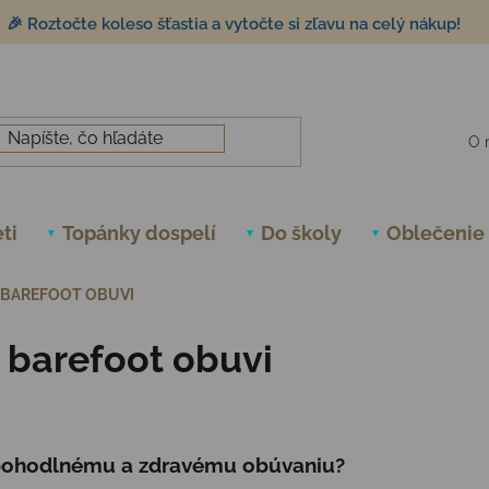
🎉 Roztočte koleso šťastia a vytočte si zľavu na celý nákup!
O 
ti
Topánky dospelí
Do školy
Oblečenie
K BAREFOOT OBUVI
k barefoot obuvi
k pohodlnému a zdravému obúvaniu?