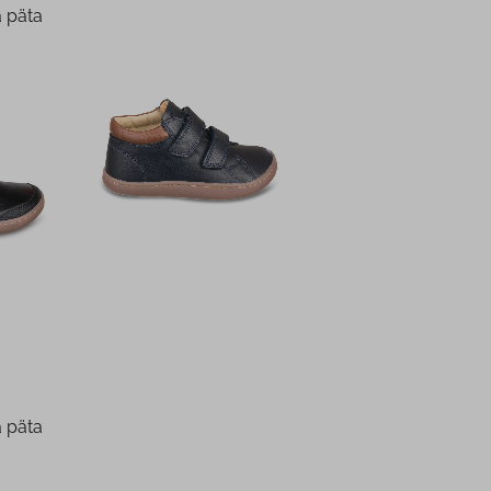
a päta
a päta