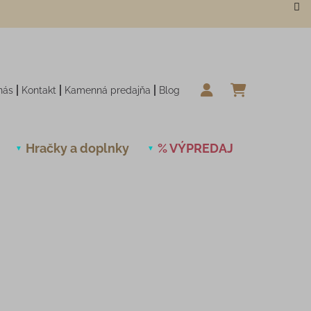
nás
Kontakt
Kamenná predajňa
Blog
NÁKUPN
Hračky a doplnky
% VÝPREDAJ
Novinky