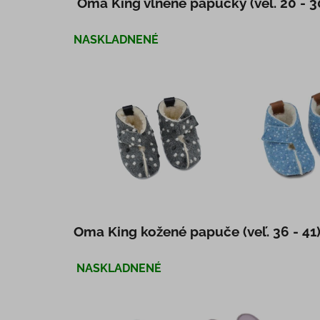
Oma King vlnené papučky (veľ. 20 - 3
NASKLADNENÉ
Oma King kožené papuče (veľ. 36 - 41
NASKLADNENÉ