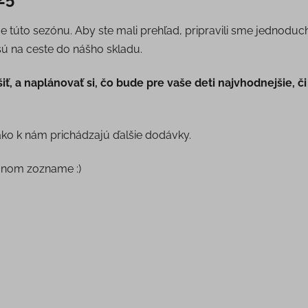
e túto sezónu. Aby ste mali prehľad, pripravili sme jednod
sú na ceste do nášho skladu.
iť, a naplánovať si, čo bude pre vaše deti najvhodnejšie, 
ko k nám prichádzajú ďalšie dodávky.
mnom zozname :)