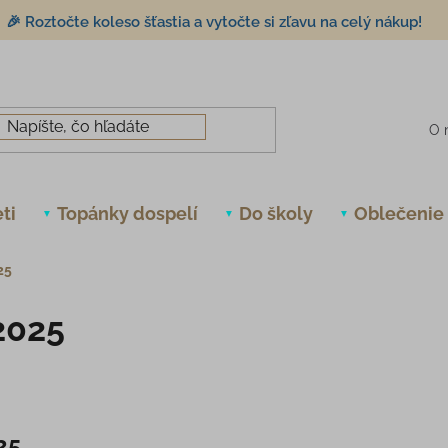
🎉 Roztočte koleso šťastia a vytočte si zľavu na celý nákup!
O 
ti
Topánky dospelí
Do školy
Oblečenie
25
2025
25