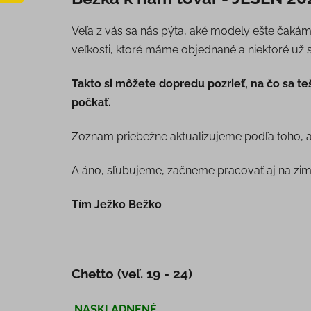
Veľa z vás sa nás pýta, aké modely ešte čakám
veľkosti, ktoré máme objednané a niektoré už 
Takto si môžete dopredu pozrieť, na čo sa teš
počkať.
Zoznam priebežne aktualizujeme podľa toho, a
A áno, sľubujeme, začneme pracovať aj na zi
Tím Ježko Bežko
Chetto (veľ. 19 - 24)
NASKLADNENÉ