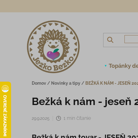
Prejsť na obsah
Topánky de
Domov
/
Novinky a tipy
/
BEŽKÁ K NÁM - JESEŇ 20
Bežká k nám - jeseň 
1 min čítanie
29.9.2025
Bežká k nám tovar - JESEŇ 20