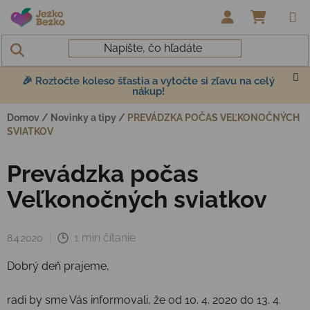
Prejsť na obsah
NÁKUP
🎉 Roztočte koleso šťastia a vytočte si zľavu na celý
nákup!
Domov
/
Novinky a tipy
/
PREVÁDZKA POČAS VEĽKONOČNÝCH
SVIATKOV
Prevádzka počas
Veľkonočných sviatkov
1 min čítanie
8.4.2020
Dobrý deň prajeme,
radi by sme Vás informovali, že od 10. 4. 2020 do 13. 4.