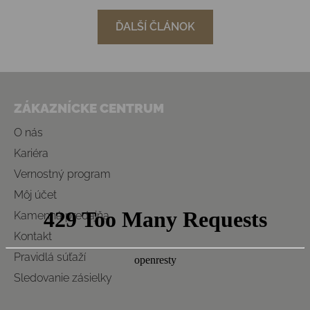
ĎALŠÍ ČLÁNOK
Zápätie
ZÁKAZNÍCKE CENTRUM
O nás
Kariéra
Vernostný program
Môj účet
Kamenná predajňa
Kontakt
Pravidlá súťaží
Sledovanie zásielky